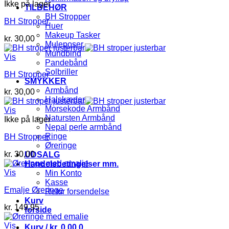
Ikke på lager
TILBEHØR
BH Stropper
BH Stropper
Huer
Makeup Tasker
kr.
30,00
Muleposer
Mundbind
Vis
Pandebånd
Solbriller
BH Stropper
SMYKKER
Armbånd
kr.
30,00
Halskæder
Morsekode Armbånd
Vis
Natursten Armbånd
Ikke på lager
Nepal perle armbånd
Ringe
BH Stropper
Øreringe
kr.
30,00
UDSALG
Handelsbetingelser mm.
Vis
Min Konto
Kasse
Emalje Øreringe
Retur forsendelse
Kurv
kr.
149,95
forside
Vis
Kurv /
kr.
0,00
0