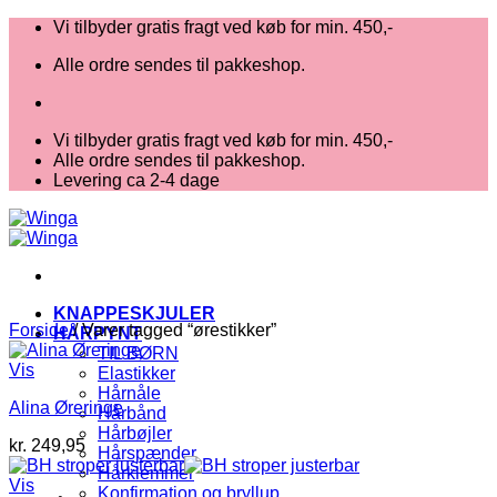
Fortsæt
Vi tilbyder gratis fragt ved køb for min. 450,-
til
Alle ordre sendes til pakkeshop.
indhold
Vi tilbyder gratis fragt ved køb for min. 450,-
Alle ordre sendes til pakkeshop.
Levering ca 2-4 dage
KNAPPESKJULER
Forside
/
Varer tagged “ørestikker”
HÅRPYNT
TIL BØRN
Vis
Elastikker
Hårnåle
Alina Øreringe
Hårbånd
Hårbøjler
kr.
249,95
Hårspænder
Hårklemmer
Vis
Konfirmation og bryllup