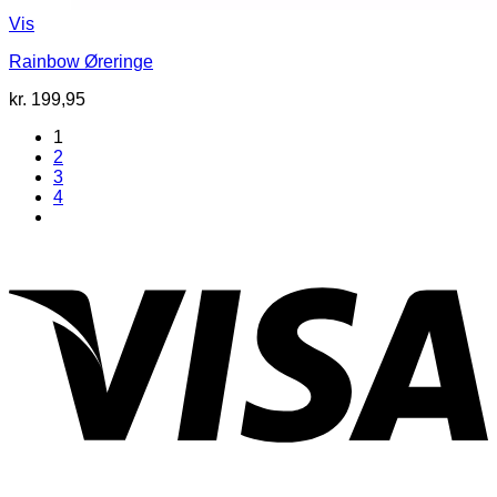
Vis
Rainbow Øreringe
kr.
199,95
1
2
3
4
V