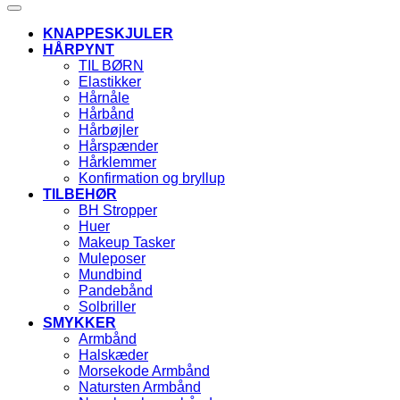
KNAPPESKJULER
HÅRPYNT
TIL BØRN
Elastikker
Hårnåle
Hårbånd
Hårbøjler
Hårspænder
Hårklemmer
Konfirmation og bryllup
TILBEHØR
BH Stropper
Huer
Makeup Tasker
Muleposer
Mundbind
Pandebånd
Solbriller
SMYKKER
Armbånd
Halskæder
Morsekode Armbånd
Natursten Armbånd