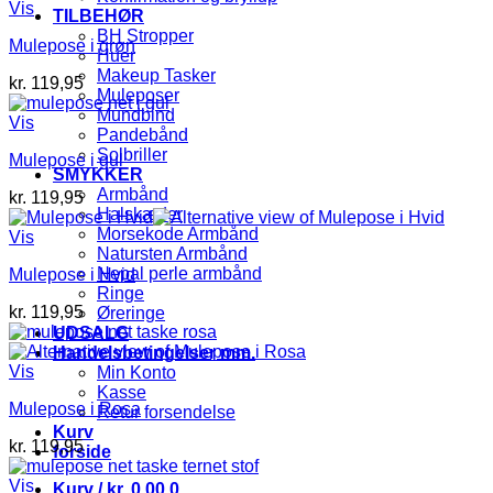
Vis
TILBEHØR
BH Stropper
Mulepose i grøn
Huer
Makeup Tasker
kr.
119,95
Muleposer
Mundbind
Vis
Pandebånd
Solbriller
Mulepose i gul
SMYKKER
Armbånd
kr.
119,95
Halskæder
Morsekode Armbånd
Vis
Natursten Armbånd
Nepal perle armbånd
Mulepose i Hvid
Ringe
kr.
119,95
Øreringe
UDSALG
Handelsbetingelser mm.
Vis
Min Konto
Kasse
Mulepose i Rosa
Retur forsendelse
Kurv
kr.
119,95
forside
Vis
Kurv /
kr.
0,00
0