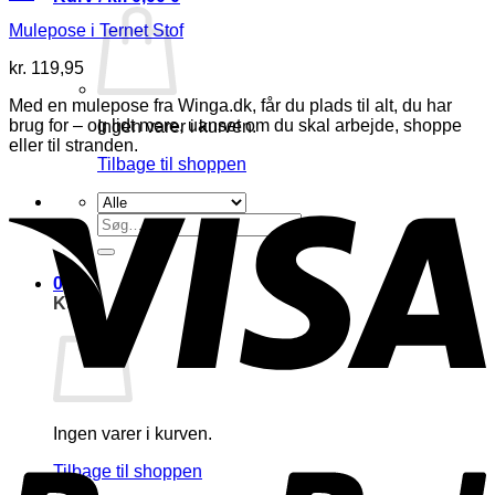
Mulepose i Ternet Stof
kr.
119,95
Med en mulepose fra Winga.dk, får du plads til alt, du har
brug for – og lidt mere, uanset om du skal arbejde, shoppe
Ingen varer i kurven.
eller til stranden.
Tilbage til shoppen
V
Søg
efter:
0
Kurv
P
Ingen varer i kurven.
Tilbage til shoppen