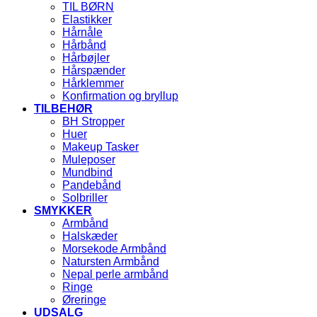
TIL BØRN
Elastikker
Hårnåle
Hårbånd
Hårbøjler
Hårspænder
Hårklemmer
Konfirmation og bryllup
TILBEHØR
BH Stropper
Huer
Makeup Tasker
Muleposer
Mundbind
Pandebånd
Solbriller
SMYKKER
Armbånd
Halskæder
Morsekode Armbånd
Natursten Armbånd
Nepal perle armbånd
Ringe
Øreringe
UDSALG