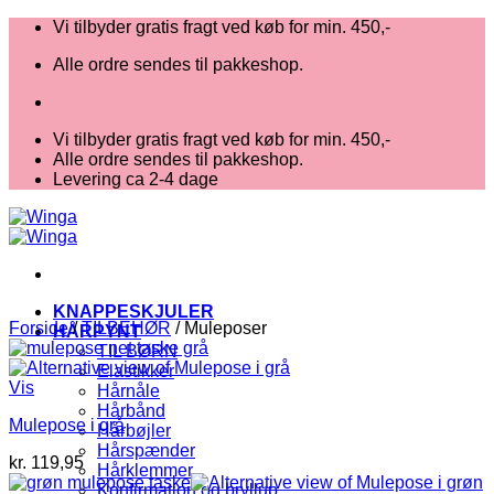
Fortsæt
Vi tilbyder gratis fragt ved køb for min. 450,-
til
Alle ordre sendes til pakkeshop.
indhold
Vi tilbyder gratis fragt ved køb for min. 450,-
Alle ordre sendes til pakkeshop.
Levering ca 2-4 dage
KNAPPESKJULER
Forside
/
TILBEHØR
/
Muleposer
HÅRPYNT
TIL BØRN
Elastikker
Vis
Hårnåle
Hårbånd
Mulepose i grå
Hårbøjler
Hårspænder
kr.
119,95
Hårklemmer
Konfirmation og bryllup