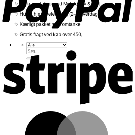
✨ Sikker betaling med MobilePay & kort
✨ Hurtig hjemmelevering (2–4 hverdage)
✨ Kærligt pakket med omtanke
✨ Gratis fragt ved køb over 450,-
S
Søg
efter:
M