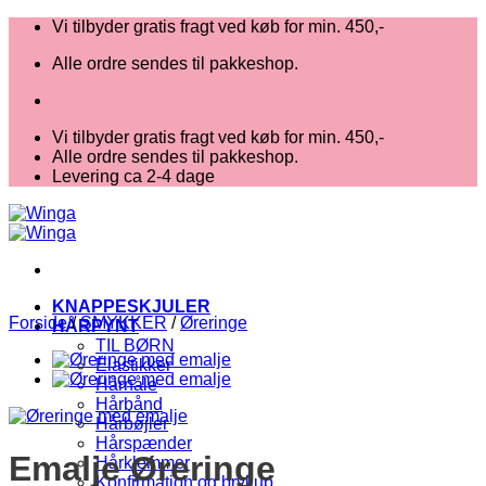
Fortsæt
Vi tilbyder gratis fragt ved køb for min. 450,-
til
Alle ordre sendes til pakkeshop.
indhold
Vi tilbyder gratis fragt ved køb for min. 450,-
Alle ordre sendes til pakkeshop.
Levering ca 2-4 dage
KNAPPESKJULER
Forside
/
SMYKKER
/
Øreringe
HÅRPYNT
TIL BØRN
Elastikker
Hårnåle
Hårbånd
Hårbøjler
Hårspænder
Emalje Øreringe
Hårklemmer
Konfirmation og bryllup