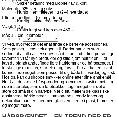
✨ Sikker betaling med MobilePay & kort
Materiale: 925 sterling sølv
✨ Hurtig hjemmelevering (2–4 hverdage)
Efterbehandling: 18k forgyldning
✨ Kærligt pakket med omtanke
Vægt: 1,2 g
✨ Gratis fragt ved køb over 450,-
Mål: 1,3 cm i diameter
Søg
Vi ved, hvor vigtigt det er at finde de perfekte accessories.
efter:
Som passer til ens helt egen stil. Derfor har vi et stort
sortiment af alt i accessories, så du kan finde dine personlige
favoritter! Vi får nye produkter og stils hjem helt tiden. Her
kan du blandt andet finde flere hårklemmer og hårspænder, i
forskellige modeller, størrelser og farver. For at du nemt skal
kunne finde noget ,som passer til dig både til hverdag og fest.
Hos os, kan du shoppe smykker online efter dine ønskemål.
Her kan du vælge hårspænder og klemmer i plastik, metal og
i de materialer, som du foretrækker. Lige meget om det er
store og små til din hårtype. Vælg frit, mellem de klassiske
ensfarvede hårklemmer, til sæsonenes trendy farver og
dekorative hårklemmer med glassten, perler i plast, blomster
og meget mere.
HÅRSPÆNDET – EN TREND DER ER