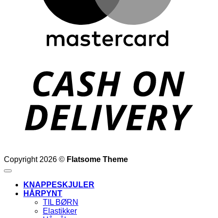
D
Copyright 2026 ©
Flatsome Theme
KNAPPESKJULER
HÅRPYNT
TIL BØRN
Elastikker