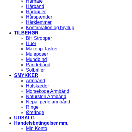
Hårnåle
Hårbånd
Hårbøjler
Hårspænder
Hårklemmer
Konfirmation og bryllup
TILBEHØR
BH Stropper
Huer
Makeup Tasker
Muleposer
Mundbind
Pandebånd
Solbriller
SMYKKER
Armbånd
Halskæder
Morsekode Armbånd
Natursten Armbånd
Nepal perle armbånd
Ringe
Øreringe
UDSALG
Handelsbetingelser mm.
Min Konto