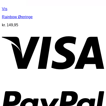
Vis
Rainbow Øreringe
kr.
149,95
V
P