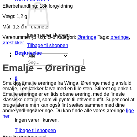
Efterbehandling: 18k forgyldning
Vægt: 1,2 g
Mål: 1,3 cm i diameter
Ingen varer i kurven.
Varenummer (SKU):
Ø-8
Kategori:
Øreringe
Tags:
øreringe
,
ørestikker
Tilbage til shoppen
Beskrivelse
Søg
Emalje – Øreringe
efter:
0
Smukke Emalje øreringe fra Winga. Øreringe med glansfuld
Kurv
emalje, i en lækker farve med en lille sten. Stilrent og enkelt.
Emalje øreringe er en tidsløbene ørering, med de fineste
klassiske detaljer, som vil pynte til ethvert outfit. Super cool at
bruge alene men kan også fint sættes sammen med dine
andre yndlingsøreringe. Du kan finde alle vores øreringe
lige
her
Ingen varer i kurven.
Tilbage til shoppen
Emalje øreringe sæt