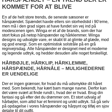
KOMMET FOR AT BLIVE
En af de helt store trends, de seneste sæsoner er
hårspændet. Spændet havde ellers sin storhedstid i 90’erne,
men må i den grad siges at have fundet sin vej ind på
modescenen igen. Winga er et af de brands, som der har
stort fokus på netop hårspænder og hårklemmer. Winga
designs og udvalgte vare, er skabt til at glimte af glæde, mod
og god energi. Som en optimistisk solstråle på en grå
regnvejrsdag. Alle hårspænder er designet med et moderne
og legende udtryk, og hedder desuden alle noget forskelligt.
HÅRBØJLE, HÅRKLIP, HÅRKLEMME,
HÅRSPÆNDE, HÅRNÅLE – MULIGHEDERNE
ER UENDELIGE
Der er ingen grænser, for hvad du må udsmykke dit håret
med. Som bekendt, har kært barn mange navne. Derfor kan
det være svært at finde rundt i, hvad der er hvad. Brug din
fantasi og gå efter det du drømmer om. Et stort udvalg af
hårbøjler, som altid har et feminint og unikt udtryk. Så gå selv
på opdagelse i vores hårspænder og hårpynt og tilføj en sjov
detalje til dit outfit.