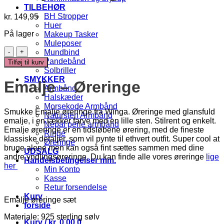
TILBEHØR
BH Stropper
kr.
149,95
Huer
På lager
Makeup Tasker
Muleposer
Emalje
Mundbind
Øreringe
Pandebånd
Tilføj til kurv
antal
Solbriller
SMYKKER
Emalje – Øreringe
Armbånd
Halskæder
Morsekode Armbånd
Smukke Emalje øreringe fra Winga. Øreringe med glansfuld
Natursten Armbånd
emalje, i en lækker farve med en lille sten. Stilrent og enkelt.
Nepal perle armbånd
Emalje øreringe er en tidsløbene ørering, med de fineste
Ringe
klassiske detaljer, som vil pynte til ethvert outfit. Super cool at
Øreringe
bruge alene men kan også fint sættes sammen med dine
UDSALG
andre yndlingsøreringe. Du kan finde alle vores øreringe
lige
Handelsbetingelser mm.
her
Min Konto
Kasse
Retur forsendelse
Kurv
Emalje øreringe sæt
forside
Materiale: 925 sterling sølv
Kurv /
kr.
0,00
0