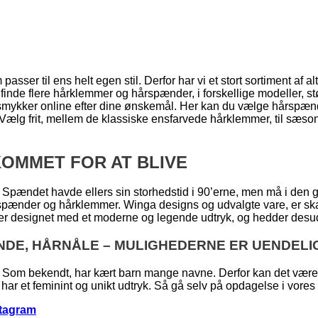
asser til ens helt egen stil. Derfor har vi et stort sortiment af al
 finde flere hårklemmer og hårspænder, i forskellige modeller, st
e smykker online efter dine ønskemål. Her kan du vælge hårspænd
e. Vælg frit, mellem de klassiske ensfarvede hårklemmer, til sæ
OMMET FOR AT BLIVE
 Spændet havde ellers sin storhedstid i 90’erne, men må i den 
rspænder og hårklemmer. Winga designs og udvalgte vare, er ska
 er designet med et moderne og legende udtryk, og hedder desude
NDE, HÅRNÅLE – MULIGHEDERNE ER UENDELI
Som bekendt, har kært barn mange navne. Derfor kan det være sv
har et feminint og unikt udtryk. Så gå selv på opdagelse i vores hå
stagram