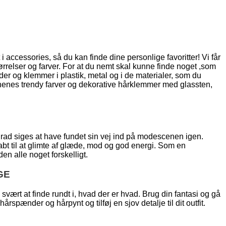
t i accessories, så du kan finde dine personlige favoritter! Vi får
ørrelser og farver. For at du nemt skal kunne finde noget ,som
er og klemmer i plastik, metal og i de materialer, som du
sonenes trendy farver og dekorative hårklemmer med glassten,
grad siges at have fundet sin vej ind på modescenen igen.
bt til at glimte af glæde, mod og god energi. Som en
n alle noget forskelligt.
GE
ært at finde rundt i, hvad der er hvad. Brug din fantasi og gå
rspænder og hårpynt og tilføj en sjov detalje til dit outfit.