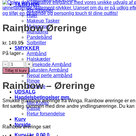
TILBEHØR
BH Stropper
Huer
Makeup Tasker
Rainbow Øreringe
Muleposer
Mundbind
Pandebånd
Solbriller
kr.
149,95
SMYKKER
På lager
Armbånd
Halskæder
Rainbow
Morsekode Armbånd
Øreringe
Natursten Armbånd
Tilføj til kurv
antal
Nepal perle armbånd
Ringe
Rainbow – Øreringe
Øreringe
UDSALG
Handelsbetingelser mm.
Smukke Rainbow øreringe fra Winga. Rainbow øreringe er en tids
Min Konto
fint sættes sammen med dine andre yndlingsøreringe. Du kan f
Kasse
Retur forsendelse
Kurv
forside
Rainbow øreringe sæt
Kurv /
kr.
0,00
0