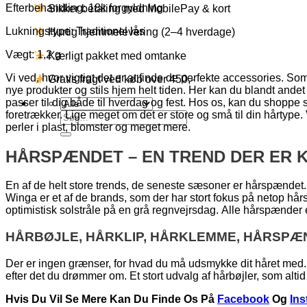
Efterbehandling: 18k forgyldning
Sikker betaling med MobilePay & kort
Lukningstype: Traditionel lås
Hurtig hjemmelevering (2–4 hverdage)
Vægt: 1,2 g
Kærligt pakket med omtanke
Vi ved, hvor vigtigt det er at finde de perfekte accessories. Som p
Gratis fragt ved køb over 450,-
nye produkter og stils hjem helt tiden. Her kan du blandt andet
passer til dig både til hverdag og fest. Hos os, kan du shopp
foretrækker. Lige meget om det er store og små til din hårtyp
Søg
perler i plast, blomster og meget mere.
efter:
HÅRSPÆNDET – EN TREND DER ER K
En af de helt store trends, de seneste sæsoner er hårspændet.
Winga er et af de brands, som der har stort fokus på netop hå
optimistisk solstråle på en grå regnvejrsdag. Alle hårspænder
HÅRBØJLE, HÅRKLIP, HÅRKLEMME, HÅRSPÆ
Der er ingen grænser, for hvad du må udsmykke dit håret med. 
efter det du drømmer om. Et stort udvalg af hårbøjler, som altid 
Hvis Du Vil Se Mere Kan Du Finde Os På
Facebook
Og
In