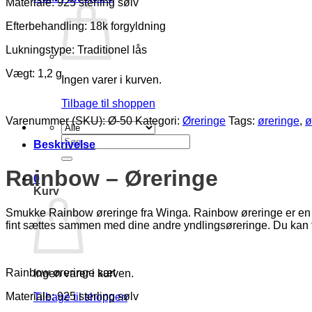
Materiale: 925 sterling sølv
Efterbehandling: 18k forgyldning
Lukningstype: Traditionel lås
Vægt: 1,2 g
Ingen varer i kurven.
Tilbage til shoppen
Varenummer (SKU):
Ø-50
Kategori:
Øreringe
Tags:
øreringe
,
ø
Søg
Beskrivelse
efter:
Rainbow – Øreringe
0
Kurv
Smukke Rainbow øreringe fra Winga. Rainbow øreringe er en tids
fint sættes sammen med dine andre yndlingsøreringe. Du kan f
Rainbow øreringe sæt
Ingen varer i kurven.
Materiale: 925 sterling sølv
Tilbage til shoppen