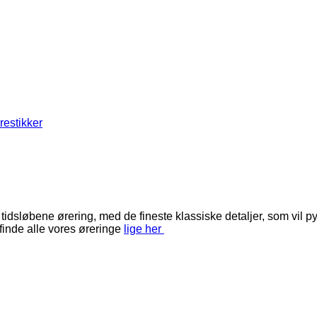
restikker
løbene ørering, med de fineste klassiske detaljer, som vil pynt
inde alle vores øreringe
lige her