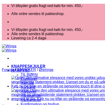
Fortsæt
Vi tilbyder gratis fragt ved køb for min. 450,-
til
Alle ordre sendes til pakkeshop.
indhold
Vi tilbyder gratis fragt ved køb for min. 450,-
Alle ordre sendes til pakkeshop.
Levering ca 2-4 dage
KNAPPESKJULER
Forside
/
SMYKKER
/
Øreringe
HÅRPYNT
TIL BØRN
Elastikker
Hårnåle
Hårbånd
Hårbøjler
Hårspænder
Hårklemmer
Konfirmation og bryllup