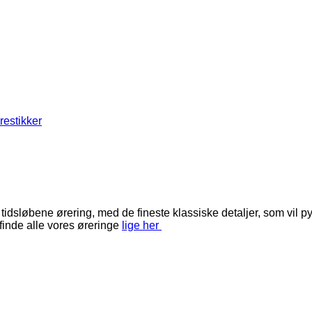
restikker
løbene ørering, med de fineste klassiske detaljer, som vil pynt
inde alle vores øreringe
lige her