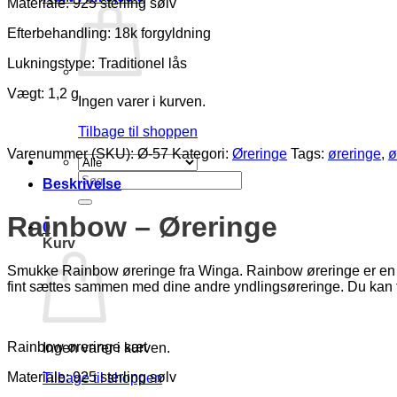
Materiale: 925 sterling sølv
Efterbehandling: 18k forgyldning
Lukningstype: Traditionel lås
Vægt: 1,2 g
Ingen varer i kurven.
Tilbage til shoppen
Varenummer (SKU):
Ø-57
Kategori:
Øreringe
Tags:
øreringe
,
ø
Søg
Beskrivelse
efter:
Rainbow – Øreringe
0
Kurv
Smukke Rainbow øreringe fra Winga. Rainbow øreringe er en tids
fint sættes sammen med dine andre yndlingsøreringe. Du kan f
Rainbow øreringe sæt
Ingen varer i kurven.
Materiale: 925 sterling sølv
Tilbage til shoppen