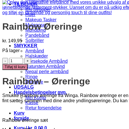
TILBEHØR
BH Stropper
Huer
Makeup Tasker
Rainbow Øreringe
Muleposer
Mundbind
Pandebånd
Solbriller
kr.
149,95
SMYKKER
På lager
Armbånd
Halskæder
Rainbow
Morsekode Armbånd
Øreringe
Natursten Armbånd
Tilføj til kurv
antal
Nepal perle armbånd
Ringe
Rainbow – Øreringe
Øreringe
UDSALG
Handelsbetingelser mm.
Smukke Rainbow øreringe fra Winga. Rainbow øreringe er en tids
Min Konto
fint sættes sammen med dine andre yndlingsøreringe. Du kan f
Kasse
Retur forsendelse
Kurv
forside
Rainbow øreringe sæt
Kurv /
kr.
0,00
0