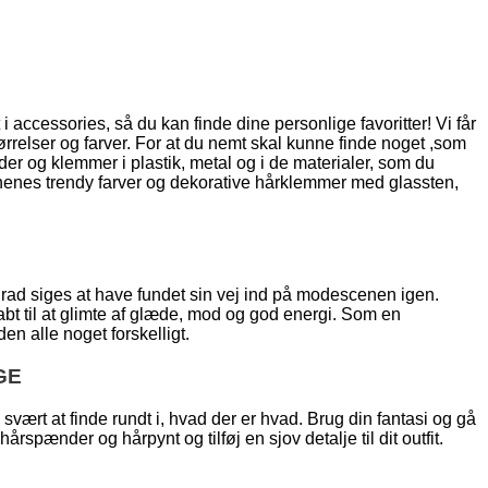
t i accessories, så du kan finde dine personlige favoritter! Vi får
ørrelser og farver. For at du nemt skal kunne finde noget ,som
er og klemmer i plastik, metal og i de materialer, som du
sonenes trendy farver og dekorative hårklemmer med glassten,
grad siges at have fundet sin vej ind på modescenen igen.
bt til at glimte af glæde, mod og god energi. Som en
n alle noget forskelligt.
GE
ært at finde rundt i, hvad der er hvad. Brug din fantasi og gå
rspænder og hårpynt og tilføj en sjov detalje til dit outfit.