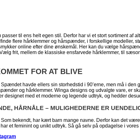
asser til ens helt egen stil. Derfor har vi et stort sortiment af al
 finde flere hårklemmer og hårspænder, i forskellige modeller, st
e smykker online efter dine ønskemål. Her kan du vælge hårspænd
e. Vælg frit, mellem de klassiske ensfarvede hårklemmer, til sæ
OMMET FOR AT BLIVE
 Spændet havde ellers sin storhedstid i 90’erne, men må i den 
rspænder og hårklemmer. Winga designs og udvalgte vare, er ska
 er designet med et moderne og legende udtryk, og hedder desude
NDE, HÅRNÅLE – MULIGHEDERNE ER UENDELI
Som bekendt, har kært barn mange navne. Derfor kan det være sv
har et feminint og unikt udtryk. Så gå selv på opdagelse i vores hå
stagram