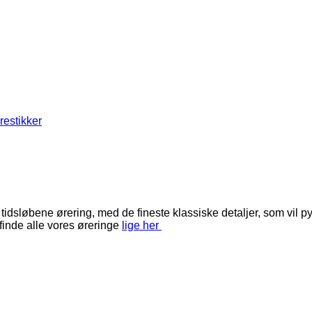
restikker
løbene ørering, med de fineste klassiske detaljer, som vil pynt
inde alle vores øreringe
lige her