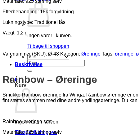
Materiale: 925 sterling sølv
Efterbehandling: 18k forgyldning
Lukningstype: Traditionel lås
Vægt: 1,2 g
Ingen varer i kurven.
Tilbage til shoppen
Varenummer (SKU):
Ø-48
Kategori:
Øreringe
Tags:
øreringe
,
ø
Søg
Beskrivelse
efter:
Rainbow – Øreringe
0
Kurv
Smukke Rainbow øreringe fra Winga. Rainbow øreringe er en tids
fint sættes sammen med dine andre yndlingsøreringe. Du kan f
Rainbow øreringe sæt
Ingen varer i kurven.
Materiale: 925 sterling sølv
Tilbage til shoppen