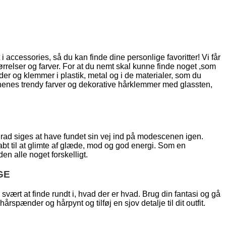
t i accessories, så du kan finde dine personlige favoritter! Vi får
ørrelser og farver. For at du nemt skal kunne finde noget ,som
er og klemmer i plastik, metal og i de materialer, som du
sonenes trendy farver og dekorative hårklemmer med glassten,
grad siges at have fundet sin vej ind på modescenen igen.
bt til at glimte af glæde, mod og god energi. Som en
n alle noget forskelligt.
GE
ært at finde rundt i, hvad der er hvad. Brug din fantasi og gå
rspænder og hårpynt og tilføj en sjov detalje til dit outfit.