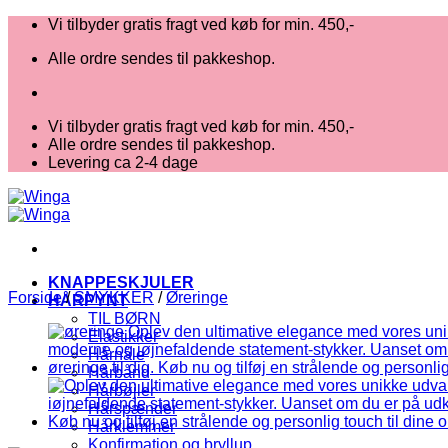
Fortsæt
Vi tilbyder gratis fragt ved køb for min. 450,-
til
Alle ordre sendes til pakkeshop.
indhold
Vi tilbyder gratis fragt ved køb for min. 450,-
Alle ordre sendes til pakkeshop.
Levering ca 2-4 dage
KNAPPESKJULER
Forside
/
SMYKKER
/
Øreringe
HÅRPYNT
TIL BØRN
Elastikker
Hårnåle
Hårbånd
Hårbøjler
Hårspænder
Hårklemmer
Konfirmation og bryllup