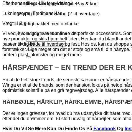
Efterbehandling: 18k forgyldning
✨ Sikker betaling med MobilePay & kort
Lukningstype: Traditionel lås
✨ Hurtig hjemmelevering (2–4 hverdage)
Vægt: 1,2 g
✨ Kærligt pakket med omtanke
Vi ved, hvor vigtigt det er at finde de perfekte accessories. Som p
✨ Gratis fragt ved køb over 450,-
nye produkter og stils hjem helt tiden. Her kan du blandt andet
passer til dig både til hverdag og fest. Hos os, kan du shopp
Søg
foretrækker. Lige meget om det er store og små til din hårtyp
efter:
perler i plast, blomster og meget mere.
HÅRSPÆNDET – EN TREND DER ER K
En af de helt store trends, de seneste sæsoner er hårspændet.
Winga er et af de brands, som der har stort fokus på netop hå
optimistisk solstråle på en grå regnvejrsdag. Alle hårspænder
HÅRBØJLE, HÅRKLIP, HÅRKLEMME, HÅRSPÆ
Der er ingen grænser, for hvad du må udsmykke dit håret med. 
efter det du drømmer om. Et stort udvalg af hårbøjler, som altid 
Hvis Du Vil Se Mere Kan Du Finde Os På
Facebook
Og
In