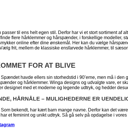
asser til ens helt egen stil. Derfor har vi et stort sortiment af al
 finde flere hårklemmer og hårspænder, i forskellige modeller, st
e smykker online efter dine ønskemål. Her kan du vælge hårspænd
e. Vælg frit, mellem de klassiske ensfarvede hårklemmer, til sæ
OMMET FOR AT BLIVE
 Spændet havde ellers sin storhedstid i 90’erne, men må i den 
rspænder og hårklemmer. Winga designs og udvalgte vare, er ska
 er designet med et moderne og legende udtryk, og hedder desude
NDE, HÅRNÅLE – MULIGHEDERNE ER UENDELI
Som bekendt, har kært barn mange navne. Derfor kan det være sv
har et feminint og unikt udtryk. Så gå selv på opdagelse i vores hå
stagram