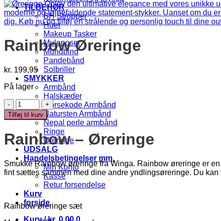
TILBEHØR
BH Stropper
Huer
Makeup Tasker
Rainbow Øreringe
Muleposer
Mundbind
Pandebånd
Solbriller
kr.
199,95
SMYKKER
På lager
Armbånd
Halskæder
Rainbow
Morsekode Armbånd
Øreringe
Natursten Armbånd
Tilføj til kurv
antal
Nepal perle armbånd
Ringe
Rainbow – Øreringe
Øreringe
UDSALG
Handelsbetingelser mm.
Smukke Rainbow øreringe fra Winga. Rainbow øreringe er en tids
Min Konto
fint sættes sammen med dine andre yndlingsøreringe. Du kan f
Kasse
Retur forsendelse
Kurv
forside
Rainbow øreringe sæt
Kurv /
kr.
0,00
0