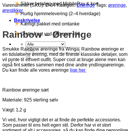
Sikker betaling med MobilePay & kort
Varenummer (SKU):
Ø-64
Kategori:
Øreringe
Tags:
øreringe
,
ørestikker
Hurtig hjemmelevering (2–4 hverdage)
Beskrivelse
Kærligt pakket med omtanke
Rainbow – Øreringe
Gratis fragt ved køb over 450,-
Smukke Rainbow øreringe fra Winga. Rainbow øreringe er
Søg
en tidsløbene ørering, med de fineste klassiske detaljer, som
efter:
vil pynte til ethvert outfit. Super cool at bruge alene men kan
også fint sættes sammen med dine andre yndlingsøreringe.
Du kan finde alle vores øreringe
lige her
Rainbow øreringe sæt
Materiale: 925 sterling sølv
Vægt: 1,2 g
Vi ved, hvor vigtigt det er at finde de perfekte accessories.
Som passer til ens helt egen stil. Derfor har vi et stort
sortiment af alt i accessories, så du kan finde dine personlige