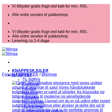
Fortsæt
Vi tilbyder gratis fragt ved køb for min. 450,-
til
Alle ordre sendes til pakkeshop.
indhold
Vi tilbyder gratis fragt ved køb for min. 450,-
Alle ordre sendes til pakkeshop.
Levering ca 2-4 dage
KNAPPESKJULER
Forside
/
SMYKKER
/
Øreringe
HÅRPYNT
TIL BØRN
Elastikker
Hårnåle
Hårbånd
Hårbøjler
Hårspænder
Hårklemmer
Konfirmation og bryllup