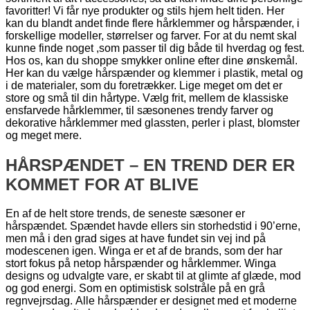
favoritter! Vi får nye produkter og stils hjem helt tiden. Her
kan du blandt andet finde flere hårklemmer og hårspænder, i
forskellige modeller, størrelser og farver. For at du nemt skal
kunne finde noget ,som passer til dig både til hverdag og fest.
Hos os, kan du shoppe smykker online efter dine ønskemål.
Her kan du vælge hårspænder og klemmer i plastik, metal og
i de materialer, som du foretrækker. Lige meget om det er
store og små til din hårtype. Vælg frit, mellem de klassiske
ensfarvede hårklemmer, til sæsonenes trendy farver og
dekorative hårklemmer med glassten, perler i plast, blomster
og meget mere.
HÅRSPÆNDET – EN TREND DER ER
KOMMET FOR AT BLIVE
En af de helt store trends, de seneste sæsoner er
hårspændet. Spændet havde ellers sin storhedstid i 90’erne,
men må i den grad siges at have fundet sin vej ind på
modescenen igen. Winga er et af de brands, som der har
stort fokus på netop hårspænder og hårklemmer. Winga
designs og udvalgte vare, er skabt til at glimte af glæde, mod
og god energi. Som en optimistisk solstråle på en grå
regnvejrsdag. Alle hårspænder er designet med et moderne