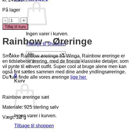
På lager
Rainbow
Øreringe
Tilføj til kurv
antal
Ingen varer i kurven.
Rainbow – Øreringe
Tilbage til shoppen
Smukke Rainbow øreringe fra Winga. Rainbow øreringe er
Søg
en tidsløbene ørering, med de fineste klassiske detaljer, som
efter:
vil pynte til ethvert outfit. Super cool at bruge alene men kan
også fint sættes sammen med dine andre yndlingsøreringe.
0
Du kan finde alle vores øreringe
lige her
Kurv
Rainbow øreringe sæt
Materiale: 925 sterling sølv
Ingen varer i kurven.
Vægt: 1,2 g
Tilbage til shoppen