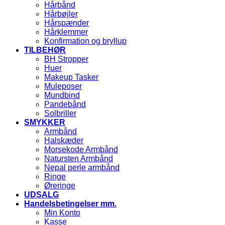
Hårbånd
Hårbøjler
Hårspænder
Hårklemmer
Konfirmation og bryllup
TILBEHØR
BH Stropper
Huer
Makeup Tasker
Muleposer
Mundbind
Pandebånd
Solbriller
SMYKKER
Armbånd
Halskæder
Morsekode Armbånd
Natursten Armbånd
Nepal perle armbånd
Ringe
Øreringe
UDSALG
Handelsbetingelser mm.
Min Konto
Kasse