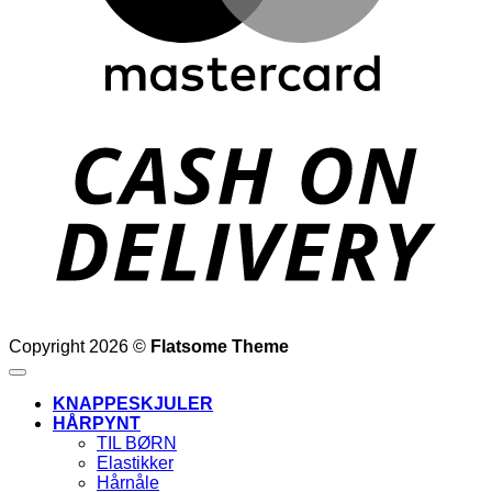
D
Copyright 2026 ©
Flatsome Theme
KNAPPESKJULER
HÅRPYNT
TIL BØRN
Elastikker
Hårnåle