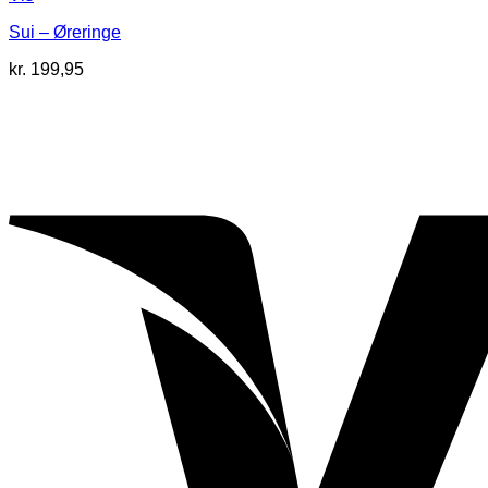
Sui – Øreringe
kr.
199,95