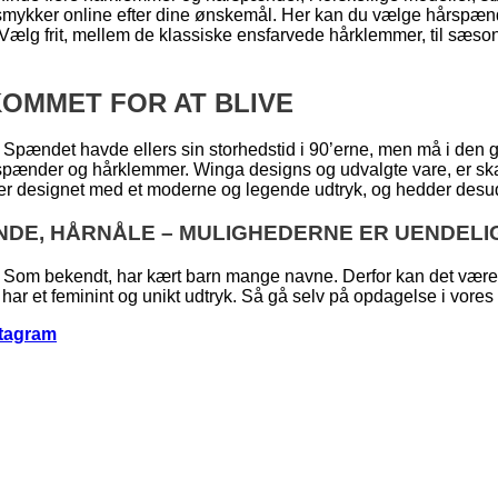
e smykker online efter dine ønskemål. Her kan du vælge hårspænd
e. Vælg frit, mellem de klassiske ensfarvede hårklemmer, til sæ
OMMET FOR AT BLIVE
 Spændet havde ellers sin storhedstid i 90’erne, men må i den 
rspænder og hårklemmer. Winga designs og udvalgte vare, er ska
 er designet med et moderne og legende udtryk, og hedder desude
NDE, HÅRNÅLE – MULIGHEDERNE ER UENDELI
Som bekendt, har kært barn mange navne. Derfor kan det være sv
har et feminint og unikt udtryk. Så gå selv på opdagelse i vores hå
stagram