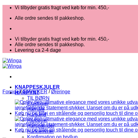
Fortsæt
Vi tilbyder gratis fragt ved køb for min. 450,-
til
Alle ordre sendes til pakkeshop.
indhold
Vi tilbyder gratis fragt ved køb for min. 450,-
Alle ordre sendes til pakkeshop.
Levering ca 2-4 dage
KNAPPESKJULER
Forside
/
SMYKKER
/
Øreringe
HÅRPYNT
TIL BØRN
Elastikker
Hårnåle
Hårbånd
Hårbøjler
Hårspænder
Hårklemmer
Konfirmation og bryllup