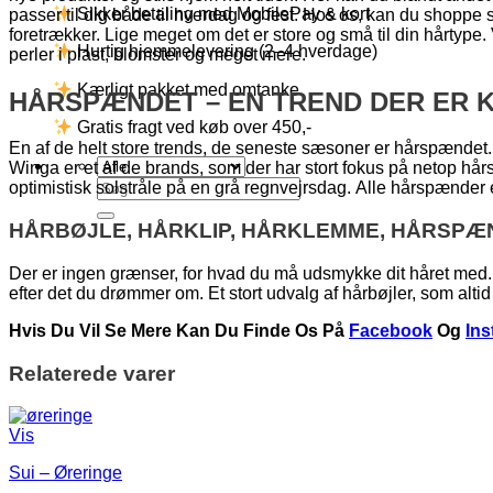
Sikker betaling med MobilePay & kort
passer til dig både til hverdag og fest. Hos os, kan du shopp
foretrækker. Lige meget om det er store og små til din hårtyp
Hurtig hjemmelevering (2–4 hverdage)
perler i plast, blomster og meget mere.
Kærligt pakket med omtanke
HÅRSPÆNDET – EN TREND DER ER K
Gratis fragt ved køb over 450,-
En af de helt store trends, de seneste sæsoner er hårspændet.
Winga er et af de brands, som der har stort fokus på netop hå
Søg
optimistisk solstråle på en grå regnvejrsdag. Alle hårspænder
efter:
HÅRBØJLE, HÅRKLIP, HÅRKLEMME, HÅRSPÆ
Der er ingen grænser, for hvad du må udsmykke dit håret med. 
efter det du drømmer om. Et stort udvalg af hårbøjler, som altid 
Hvis Du Vil Se Mere Kan Du Finde Os På
Facebook
Og
In
Relaterede varer
Vis
Sui – Øreringe