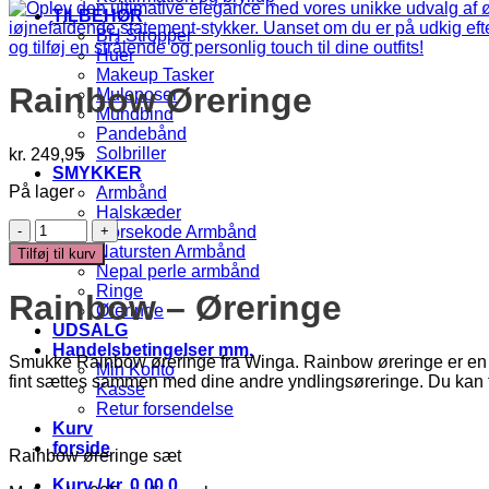
TILBEHØR
BH Stropper
Huer
Makeup Tasker
Rainbow Øreringe
Muleposer
Mundbind
Pandebånd
Solbriller
kr.
249,95
SMYKKER
På lager
Armbånd
Halskæder
Rainbow
Morsekode Armbånd
Øreringe
Natursten Armbånd
Tilføj til kurv
antal
Nepal perle armbånd
Ringe
Rainbow – Øreringe
Øreringe
UDSALG
Handelsbetingelser mm.
Smukke Rainbow øreringe fra Winga. Rainbow øreringe er en tids
Min Konto
fint sættes sammen med dine andre yndlingsøreringe. Du kan f
Kasse
Retur forsendelse
Kurv
forside
Rainbow øreringe sæt
Kurv /
kr.
0,00
0