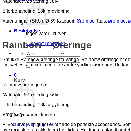
Materiale: 925 sterling sølv
Efterbehandling: 18k forgyldning
Varenummer (SKU):
Ø-39
Kategori:
Øreringe
Tags:
øreringe
,
ø
Beskrivelse
Ingen varer i kurven.
Rainbow – Øreringe
Tilbage til shoppen
Søg
Smukke Rainbow øreringe fra Winga. Rainbow øreringe er en tids
efter:
fint sættes sammen med dine andre yndlingsøreringe. Du kan f
0
Kurv
Rainbow øreringe sæt
Materiale: 925 sterling sølv
Efterbehandling: 18k forgyldning
Vægt: 2 g
Ingen varer i kurven.
Vi ved, hvor vigtigt det er at finde de perfekte accessories. Som p
Tilbage til shoppen
nye produkter og stils hjem helt tiden. Her kan du blandt andet