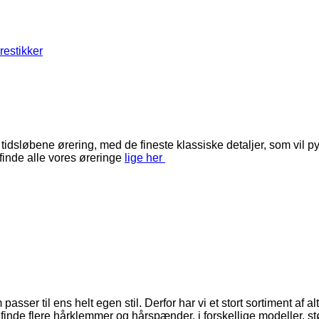
restikker
løbene ørering, med de fineste klassiske detaljer, som vil pynt
inde alle vores øreringe
lige her
asser til ens helt egen stil. Derfor har vi et stort sortiment af al
 finde flere hårklemmer og hårspænder, i forskellige modeller, st