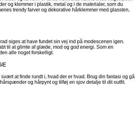
er og klemmer i plastik, metal og i de materialer, som du
sonenes trendy farver og dekorative hårklemmer med glassten,
grad siges at have fundet sin vej ind på modescenen igen.
bt til at glimte af glæde, mod og god energi. Som en
n alle noget forskelligt.
GE
ært at finde rundt i, hvad der er hvad. Brug din fantasi og gå
rspænder og hårpynt og tilføj en sjov detalje til dit outfit.