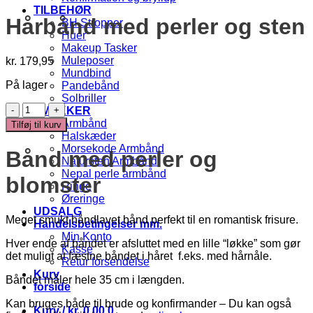
TILBEHØR
Hårbånd med perler og sten
BH Stropper
Huer
Makeup Tasker
Muleposer
kr.
179,95
Mundbind
På lager
Pandebånd
Solbriller
Hårbånd
SMYKKER
med
Armbånd
Tilføj til kurv
perler
Halskæder
og
Morsekode Armbånd
Bånd med perler og
sten
Natursten Armbånd
antal
Nepal perle armbånd
blomster
Ringe
Øreringe
UDSALG
Meget smukt håndlavet bånd perfekt til en romantisk frisure.
Handelsbetingelser mm.
Min Konto
Hver ende af båndet er afsluttet med en lille “løkke” som gør
Kasse
det muligt at fæstne båndet i håret f.eks. med hårnåle.
Retur forsendelse
Kurv
Båndet måler hele 35 cm i længden.
forside
Kan bruges både til brude og konfirmander – Du kan også
Kurv /
kr.
0,00
0