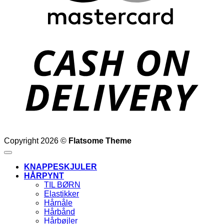
D
Copyright 2026 ©
Flatsome Theme
KNAPPESKJULER
HÅRPYNT
TIL BØRN
Elastikker
Hårnåle
Hårbånd
Hårbøjler