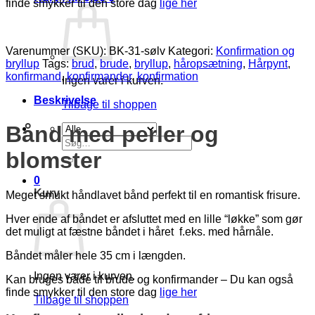
finde smykker til den store dag
lige her
Varenummer (SKU):
BK-31-sølv
Kategori:
Konfirmation og
bryllup
Tags:
brud
,
brude
,
bryllup
,
håropsætning
,
Hårpynt
,
konfirmand
,
konfirmander
,
konfirmation
Ingen varer i kurven.
Beskrivelse
Tilbage til shoppen
Bånd med perler og
Søg
efter:
blomster
0
Kurv
Meget smukt håndlavet bånd perfekt til en romantisk frisure.
Hver ende af båndet er afsluttet med en lille “løkke” som gør
det muligt at fæstne båndet i håret f.eks. med hårnåle.
Båndet måler hele 35 cm i længden.
Ingen varer i kurven.
Kan bruges både til brude og konfirmander – Du kan også
finde smykker til den store dag
lige her
Tilbage til shoppen