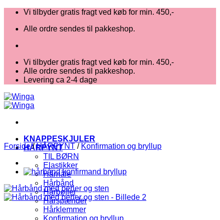
Fortsæt
Vi tilbyder gratis fragt ved køb for min. 450,-
til
Alle ordre sendes til pakkeshop.
indhold
Vi tilbyder gratis fragt ved køb for min. 450,-
Alle ordre sendes til pakkeshop.
Levering ca 2-4 dage
KNAPPESKJULER
Forside
/
HÅRPYNT
/
Konfirmation og bryllup
HÅRPYNT
TIL BØRN
Elastikker
Hårnåle
Hårbånd
Hårbøjler
Hårspænder
Hårklemmer
Konfirmation og bryllup