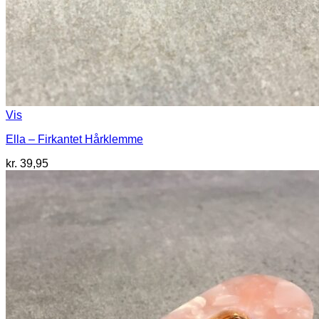
Vis
Ella – Firkantet Hårklemme
kr.
39,95