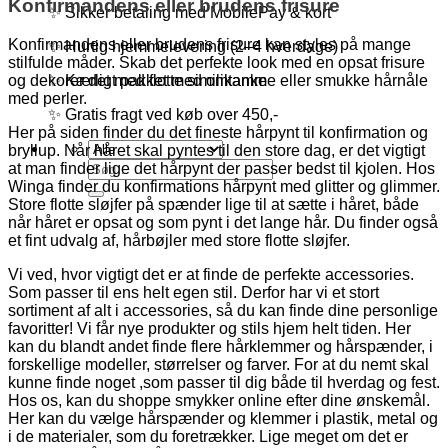
Konfirmandens eller brudens frisure
✨ Sikker betaling med MobilePay & kort
Konfirmandens eller brudens frisure kan styles på mange
✨ Hurtig hjemmelevering (2–4 hverdage)
stilfulde måder. Skab det perfekte look med en opsat frisure
✨ Kærligt pakket med omtanke
og dekorer det med flotte similikamme eller smukke hårnåle
med perler.
✨ Gratis fragt ved køb over 450,-
Her på siden finder du det fineste hårpynt til konfirmation og
bryllup. Når håret skal pyntes til den store dag, er det vigtigt
Søg
at man finder lige det hårpynt der passer bedst til kjolen. Hos
efter:
Winga finder du konfirmations hårpynt med glitter og glimmer.
Store flotte sløjfer på spænder lige til at sætte i håret, både
når håret er opsat og som pynt i det lange hår. Du finder også
et fint udvalg af, hårbøjler med store flotte sløjfer.
Vi ved, hvor vigtigt det er at finde de perfekte accessories.
Som passer til ens helt egen stil. Derfor har vi et stort
sortiment af alt i accessories, så du kan finde dine personlige
favoritter! Vi får nye produkter og stils hjem helt tiden. Her
kan du blandt andet finde flere hårklemmer og hårspænder, i
forskellige modeller, størrelser og farver. For at du nemt skal
kunne finde noget ,som passer til dig både til hverdag og fest.
Hos os, kan du shoppe smykker online efter dine ønskemål.
Her kan du vælge hårspænder og klemmer i plastik, metal og
i de materialer, som du foretrækker. Lige meget om det er