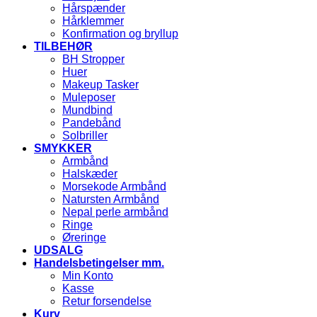
Hårspænder
Hårklemmer
Konfirmation og bryllup
TILBEHØR
BH Stropper
Huer
Makeup Tasker
Muleposer
Mundbind
Pandebånd
Solbriller
SMYKKER
Armbånd
Halskæder
Morsekode Armbånd
Natursten Armbånd
Nepal perle armbånd
Ringe
Øreringe
UDSALG
Handelsbetingelser mm.
Min Konto
Kasse
Retur forsendelse
Kurv