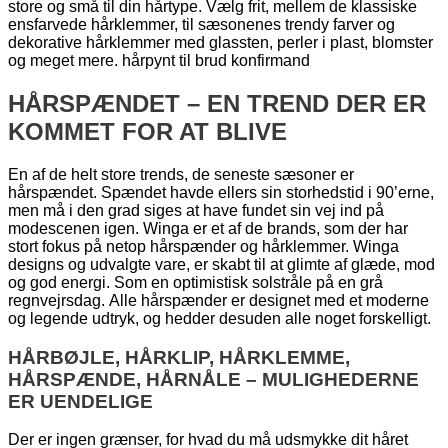
store og små til din hårtype. Vælg frit, mellem de klassiske
ensfarvede hårklemmer, til sæsonenes trendy farver og
dekorative hårklemmer med glassten, perler i plast, blomster
og meget mere. hårpynt til brud konfirmand
HÅRSPÆNDET – EN TREND DER ER
KOMMET FOR AT BLIVE
En af de helt store trends, de seneste sæsoner er
hårspændet. Spændet havde ellers sin storhedstid i 90’erne,
men må i den grad siges at have fundet sin vej ind på
modescenen igen. Winga er et af de brands, som der har
stort fokus på netop hårspænder og hårklemmer. Winga
designs og udvalgte vare, er skabt til at glimte af glæde, mod
og god energi. Som en optimistisk solstråle på en grå
regnvejrsdag. Alle hårspænder er designet med et moderne
og legende udtryk, og hedder desuden alle noget forskelligt.
HÅRBØJLE, HÅRKLIP, HÅRKLEMME,
HÅRSPÆNDE, HÅRNÅLE – MULIGHEDERNE
ER UENDELIGE
Der er ingen grænser, for hvad du må udsmykke dit håret