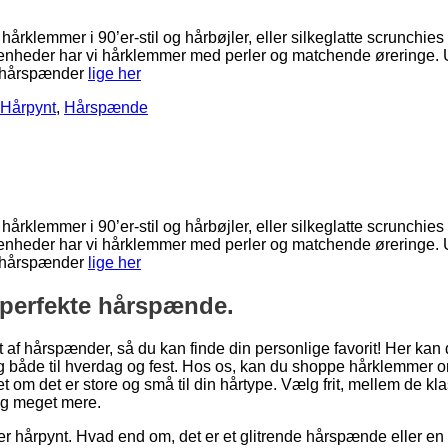
årklemmer i 90’er-stil og hårbøjler, eller silkeglatte scrunchie
egivenheder har vi hårklemmer med perler og matchende øreringe.
 hårspænder
lige her
Hårpynt
,
Hårspænde
årklemmer i 90’er-stil og hårbøjler, eller silkeglatte scrunchie
egivenheder har vi hårklemmer med perler og matchende øreringe.
 hårspænder
lige her
n perfekte hårspænde.
t af hårspænder, så du kan finde din personlige favorit! Her kan d
 dig både til hverdag og fest. Hos os, kan du shoppe hårklemmer
et om det er store og små til din hårtype. Vælg frit, mellem de 
 og meget mere.
ker hårpynt. Hvad end om, det er et glitrende hårspænde eller en 