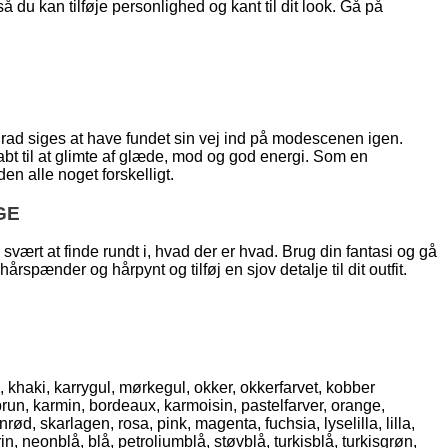
å du kan tilføje personlighed og kant til dit look. Gå på
grad siges at have fundet sin vej ind på modescenen igen.
bt til at glimte af glæde, mod og god energi. Som en
n alle noget forskelligt.
GE
ært at finde rundt i, hvad der er hvad. Brug din fantasi og gå
rspænder og hårpynt og tilføj en sjov detalje til dit outfit.
, khaki, karrygul, mørkegul, okker, okkerfarvet, kobber
brun, karmin, bordeaux, karmoisin, pastelfarver, orange,
d, skarlagen, rosa, pink, magenta, fuchsia, lyselilla, lilla,
n, neonblå, blå, petroliumblå, støvblå, turkisblå, turkisgrøn,