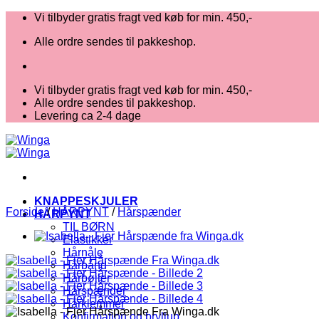
Fortsæt
Vi tilbyder gratis fragt ved køb for min. 450,-
til
Alle ordre sendes til pakkeshop.
indhold
Vi tilbyder gratis fragt ved køb for min. 450,-
Alle ordre sendes til pakkeshop.
Levering ca 2-4 dage
KNAPPESKJULER
Forside
/
HÅRPYNT
/
Hårspænder
HÅRPYNT
TIL BØRN
Elastikker
Hårnåle
Hårbånd
Hårbøjler
Hårspænder
Hårklemmer
Konfirmation og bryllup