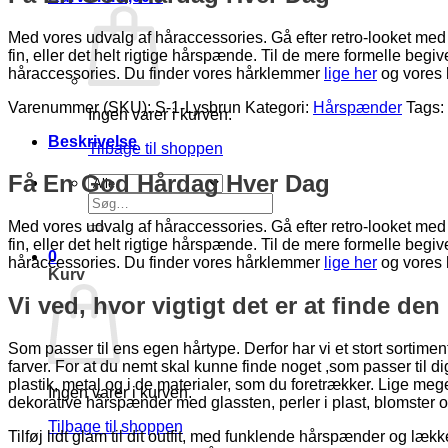
Med vores udvalg af håraccessories. Gå efter retro-looket med h
fin, eller det helt rigtige hårspænde. Til de mere formelle b
håraccessories. Du finder vores hårklemmer
lige her
og vores
Varenummer (SKU):
S-1-Lysbrun
Kategori:
Hårspænder
Tags:
Ingen varer i kurven.
Beskrivelse
Tilbage til shoppen
Få En God Hårdag Hver Dag
Søg
efter:
Med vores udvalg af håraccessories. Gå efter retro-looket med h
fin, eller det helt rigtige hårspænde. Til de mere formelle b
0
håraccessories. Du finder vores hårklemmer
lige her
og vores
Kurv
Vi ved, hvor vigtigt det er at finde de
Som passer til ens egen hårtype. Derfor har vi et stort sortimen
farver. For at du nemt skal kunne finde noget ,som passer til
plastik, metal og i de materialer, som du foretrækker. Lige meg
Ingen varer i kurven.
dekorative hårspænder med glassten, perler i plast, blomster
Tilbage til shoppen
Tilføj lidt glam til dit outfit, med funklende hårspænder og læk