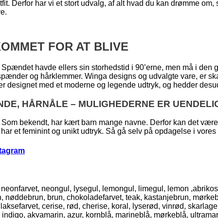
t. Derfor har vi et stort udvalg, af alt hvad du kan drømme om, s
re.
OMMET FOR AT BLIVE
 Spændet havde ellers sin storhedstid i 90’erne, men må i den 
rspænder og hårklemmer. Winga designs og udvalgte vare, er ska
 er designet med et moderne og legende udtryk, og hedder desude
NDE, HÅRNÅLE – MULIGHEDERNE ER UENDELI
Som bekendt, har kært barn mange navne. Derfor kan det være sv
har et feminint og unikt udtryk. Så gå selv på opdagelse i vores hå
stagram
l, neonfarvet, neongul, lysegul, lemongul, limegul, lemon ,abrikos
run, nøddebrun, brun, chokoladefarvet, teak, kastanjebrun, mørke
farvet, cerise, rød, cherise, koral, lyserød, vinrød, skarlagenrø
, indigo, akvamarin, azur, kornblå, marineblå, mørkeblå, ultramari