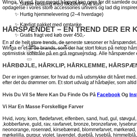
Winga. Vi ved, hvor meget hårpynt kan gøre for dit samlede outfi
✨ Sikker betaling med MobilePay & kort
opdagelse i vores store accessories univers og lad dig inspire
✨ Hurtig hjemmelevering (2–4 hverdage)
✨ Kærligt pakket med omtanke
HÅRSPÆNDET – EN TREND DER ER K
✨ Gratis fragt ved køb over 450,-
En af de helt store trends, de seneste sæsoner er hårspændet.
Winga er et af de brands, som der har stort fokus på netop hå
Søg
optimistisk solstråle på en grå regnvejrsdag. Alle hårspænder
efter:
HÅRBØJLE, HÅRKLIP, HÅRKLEMME, HÅRSPÆ
Der er ingen grænser, for hvad du må udsmykke dit håret med. 
efter det du drømmer om. Et stort udvalg af hårbøjler, som altid 
Hvis Du Vil Se Mere Kan Du Finde Os På
Facebook
Og
In
Vi Har En Masse Forskellige Farver
Hvid, ivory, korn, flødefarvet, elfenben, sand, hud, gul, støvgu
,kobberfarve, guld, rav, ravfarvet, bronze, bronzefarve, lyseb
neonorange, rosenrød, kirsebærrød, blommefarvet, mørkerød, lakse
mørkelilla, purpur, violet, lavendel, dueblå, lyseblå, himmelblå