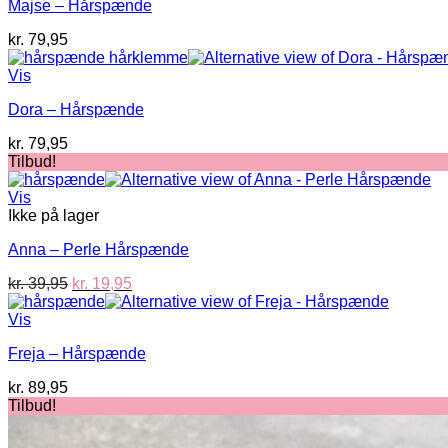
Majse – Hårspænde
kr.
79,95
Vis
Dora – Hårspænde
kr.
79,95
Tilbud!
Vis
Ikke på lager
Anna – Perle Hårspænde
Den
Den
kr.
39,95
kr.
19,95
oprindelige
aktuelle
pris
pris
Vis
var:
er:
Freja – Hårspænde
kr. 39,95.
kr. 19,95.
kr.
89,95
Tilbud!