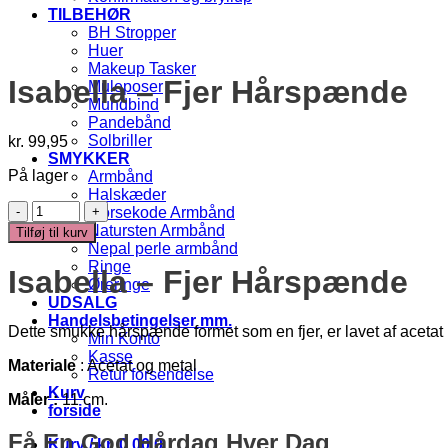
TILBEHØR
BH Stropper
Huer
Makeup Tasker
Isabella – Fjer Hårspænde
Muleposer
Mundbind
Pandebånd
Solbriller
kr.
99,95
SMYKKER
På lager
Armbånd
Halskæder
Isabella
Morsekode Armbånd
-
Natursten Armbånd
Tilføj til kurv
Fjer
Nepal perle armbånd
Hårspænde
Ringe
Isabella – Fjer Hårspænde
antal
Øreringe
UDSALG
Handelsbetingelser mm.
Dette smukke hårspænde formet som en fjer, er lavet af acet
Min Konto
Kasse
Materiale
: Acetat og metal
Retur forsendelse
Kurv
Måler :
11 cm.
forside
Få En God Hårdag Hver Dag
Kurv /
kr.
0,00
0