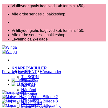
Fortsæt
Vi tilbyder gratis fragt ved køb for min. 450,-
til
Alle ordre sendes til pakkeshop.
indhold
Vi tilbyder gratis fragt ved køb for min. 450,-
Alle ordre sendes til pakkeshop.
Levering ca 2-4 dage
KNAPPESKJULER
Forside
/
HÅRPYNT
/
Hårspænder
HÅRPYNT
TIL BØRN
Elastikker
Hårnåle
Hårbånd
Hårbøjler
Hårspænder
Hårklemmer
Konfirmation og bryllup