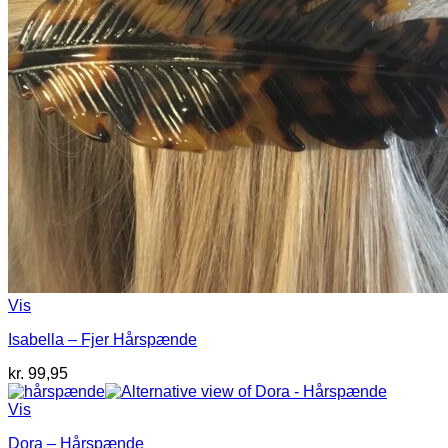
Vis
Isabella – Fjer Hårspænde
kr.
99,95
Vis
Dora – Hårspænde