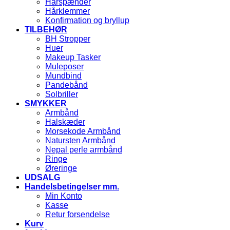
Hårspænder
Hårklemmer
Konfirmation og bryllup
TILBEHØR
BH Stropper
Huer
Makeup Tasker
Muleposer
Mundbind
Pandebånd
Solbriller
SMYKKER
Armbånd
Halskæder
Morsekode Armbånd
Natursten Armbånd
Nepal perle armbånd
Ringe
Øreringe
UDSALG
Handelsbetingelser mm.
Min Konto
Kasse
Retur forsendelse
Kurv