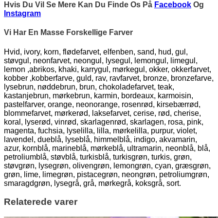
Hvis Du Vil Se Mere Kan Du Finde Os På
Facebook
Og
Instagram
Vi Har En Masse Forskellige Farver
Hvid, ivory, korn, flødefarvet, elfenben, sand, hud, gul,
støvgul, neonfarvet, neongul, lysegul, lemongul, limegul,
lemon ,abrikos, khaki, karrygul, mørkegul, okker, okkerfarvet,
kobber ,kobberfarve, guld, rav, ravfarvet, bronze, bronzefarve,
lysebrun, nøddebrun, brun, chokoladefarvet, teak,
kastanjebrun, mørkebrun, karmin, bordeaux, karmoisin,
pastelfarver, orange, neonorange, rosenrød, kirsebærrød,
blommefarvet, mørkerød, laksefarvet, cerise, rød, cherise,
koral, lyserød, vinrød, skarlagenrød, skarlagen, rosa, pink,
magenta, fuchsia, lyselilla, lilla, mørkelilla, purpur, violet,
lavendel, dueblå, lyseblå, himmelblå, indigo, akvamarin,
azur, kornblå, marineblå, mørkeblå, ultramarin, neonblå, blå,
petroliumblå, støvblå, turkisblå, turkisgrøn, turkis, grøn,
støvgrøn, lysegrøn, olivengrøn, lemongrøn, cyan, græsgrøn,
grøn, lime, limegrøn, pistacegrøn, neongrøn, petroliumgrøn,
smaragdgrøn, lysegrå, grå, mørkegrå, koksgrå, sort.
Relaterede varer