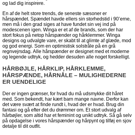
og lad dig inspirere.
En af de helt store trends, de seneste sæsoner er
hårspændet. Spændet havde ellers sin storhedstid i 90’erne,
men må i den grad siges at have fundet sin vej ind på
modescenen igen. Winga er et af de brands, som der har
stort fokus på netop hårspænder og hårklemmer. Winga
designs og udvalgte vare, er skabt til at glimte af glæde, mod
og god energi. Som en optimistisk solstråle på en grå
regnvejrsdag. Alle hårspænder er designet med et moderne
og legende udtryk, og hedder desuden alle noget forskelligt.
HÅRBØJLE, HÅRKLIP, HÅRKLEMME,
HÅRSPÆNDE, HÅRNÅLE – MULIGHEDERNE
ER UENDELIGE
Der er ingen grænser, for hvad du må udsmykke dit håret
med. Som bekendt, har kært barn mange navne. Derfor kan
det være svært at finde rundt i, hvad der er hvad. Brug din
fantasi og gå efter det du drømmer om. Et stort udvalg af
hårbøjler, som altid har et feminint og unikt udtryk. Så gå selv
på opdagelse i vores hårspænder og hårpynt og tilføj en sjov
detalje til dit outfit.