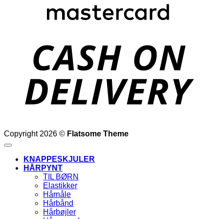
D
Copyright 2026 ©
Flatsome Theme
KNAPPESKJULER
HÅRPYNT
TIL BØRN
Elastikker
Hårnåle
Hårbånd
Hårbøjler