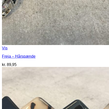
Vis
Freja – Hårspænde
kr.
89,95