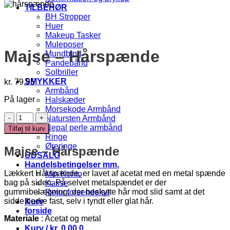
TILBEHØR
BH Stropper
Huer
Makeup Tasker
Muleposer
Majse – Hårspænde
Mundbind
Pandebånd
Solbriller
SMYKKER
kr.
79,95
Armbånd
På lager
Halskæder
Morsekode Armbånd
Majse
Natursten Armbånd
-
Nepal perle armbånd
Tilføj til kurv
Hårspænde
Ringe
antal
Øreringe
Majse – Hårspænde
UDSALG
Handelsbetingelser mm.
Lækkert Hårspænde, er lavet af acetat med en metal spænde
Min Konto
bag på siden. På selvet metalspændet er der
Kasse
gummibelægning, der beskytte hår mod slid samt at det
Retur forsendelse
sidde bedre fast, selv i tyndt eller glat hår.
Kurv
forside
Materiale
: Acetat og metal
Kurv /
kr.
0,00
0