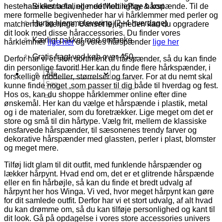
✨ Sikker betaling med MobilePay & kort
hestehale ekstra fin, eller det helt rigtige hårspænde. Til de
mere formelle begivenheder har vi hårklemmer med perler og
✨ Hurtig hjemmelevering (2–4 hverdage)
matchende øreringe. Uanset lejligheden kan du opgradere
dit look med disse håraccessories. Du finder vores
✨ Kærligt pakket med omtanke
hårklemmer
lige her
og vores hårspænder
lige her
✨ Gratis fragt ved køb over 450,-
Derfor har vi et stort sortiment af hårspænder, så du kan finde
din personlige favorit! Her kan du finde flere hårkspænder, i
forskellige modeller, størrelser og farver. For at du nemt skal
Søg
kunne finde noget ,som passer til dig både til hverdag og fest.
efter:
Hos os, kan du shoppe hårklemmer online efter dine
ønskemål. Her kan du vælge et hårspænde i plastik, metal
og i de materialer, som du foretrækker. Lige meget om det er
store og små til din hårtype. Vælg frit, mellem de klassiske
ensfarvede hårspænder, til sæsonenes trendy farver og
dekorative hårspænder med glassten, perler i plast, blomster
og meget mere.
Tilføj lidt glam til dit outfit, med funklende hårspænder og
lækker hårpynt. Hvad end om, det er et glitrende hårspænde
eller en fin hårbøjle, så kan du finde et bredt udvalg af
hårpynt her hos Winga. Vi ved, hvor meget hårpynt kan gøre
for dit samlede outfit. Derfor har vi et stort udvalg, af alt hvad
du kan drømme om, så du kan tilføje personlighed og kant til
dit look. Gå på opdagelse i vores store accessories univers