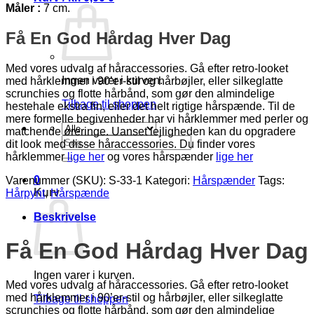
Måler :
7 cm.
Få En God Hårdag Hver Dag
Med vores udvalg af håraccessories. Gå efter retro-looket
Ingen varer i kurven.
med hårklemmer i 90’er-stil og hårbøjler, eller silkeglatte
scrunchies og flotte hårbånd, som gør den almindelige
Tilbage til shoppen
hestehale ekstra fin, eller det helt rigtige hårspænde. Til de
mere formelle begivenheder har vi hårklemmer med perler og
matchende øreringe. Uanset lejligheden kan du opgradere
Søg
dit look med disse håraccessories. Du finder vores
efter:
hårklemmer
lige her
og vores hårspænder
lige her
0
Varenummer (SKU):
S-33-1
Kategori:
Hårspænder
Tags:
Kurv
Hårpynt
,
Hårspænde
Beskrivelse
Få En God Hårdag Hver Dag
Ingen varer i kurven.
Med vores udvalg af håraccessories. Gå efter retro-looket
med hårklemmer i 90’er-stil og hårbøjler, eller silkeglatte
Tilbage til shoppen
scrunchies og flotte hårbånd, som gør den almindelige