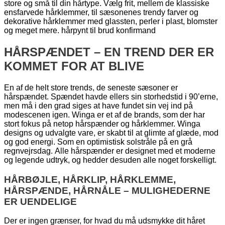
store og små til din hårtype. Vælg frit, mellem de klassiske
ensfarvede hårklemmer, til sæsonenes trendy farver og
dekorative hårklemmer med glassten, perler i plast, blomster
og meget mere. hårpynt til brud konfirmand
HÅRSPÆNDET – EN TREND DER ER
KOMMET FOR AT BLIVE
En af de helt store trends, de seneste sæsoner er
hårspændet. Spændet havde ellers sin storhedstid i 90’erne,
men må i den grad siges at have fundet sin vej ind på
modescenen igen. Winga er et af de brands, som der har
stort fokus på netop hårspænder og hårklemmer. Winga
designs og udvalgte vare, er skabt til at glimte af glæde, mod
og god energi. Som en optimistisk solstråle på en grå
regnvejrsdag. Alle hårspænder er designet med et moderne
og legende udtryk, og hedder desuden alle noget forskelligt.
HÅRBØJLE, HÅRKLIP, HÅRKLEMME,
HÅRSPÆNDE, HÅRNÅLE – MULIGHEDERNE
ER UENDELIGE
Der er ingen grænser, for hvad du må udsmykke dit håret