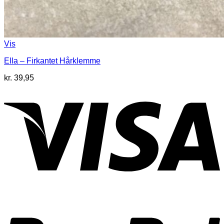
Vis
Ella – Firkantet Hårklemme
kr.
39,95
V
P