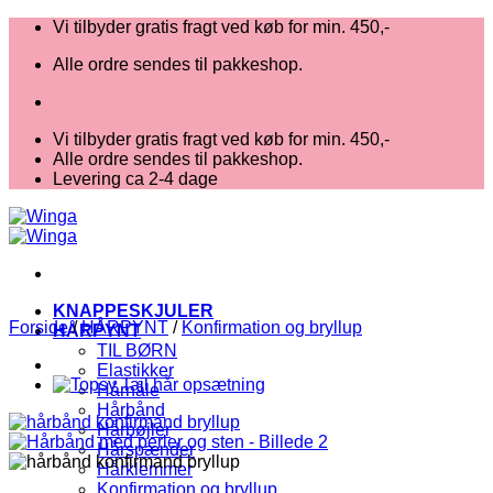
Fortsæt
Vi tilbyder gratis fragt ved køb for min. 450,-
til
Alle ordre sendes til pakkeshop.
indhold
Vi tilbyder gratis fragt ved køb for min. 450,-
Alle ordre sendes til pakkeshop.
Levering ca 2-4 dage
KNAPPESKJULER
Forside
/
HÅRPYNT
/
Konfirmation og bryllup
HÅRPYNT
TIL BØRN
Elastikker
Hårnåle
Hårbånd
Hårbøjler
Hårspænder
Hårklemmer
Konfirmation og bryllup