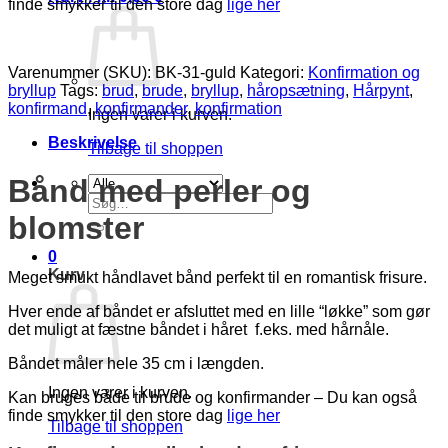
finde smykker til den store dag
lige her
Varenummer (SKU):
BK-31-guld
Kategori:
Konfirmation og
bryllup
Tags:
brud
,
brude
,
bryllup
,
håropsætning
,
Hårpynt
,
konfirmand
,
konfirmander
,
konfirmation
Ingen varer i kurven.
Beskrivelse
Tilbage til shoppen
Bånd med perler og
Søg
efter:
blomster
0
Kurv
Meget smukt håndlavet bånd perfekt til en romantisk frisure.
Hver ende af båndet er afsluttet med en lille “løkke” som gør
det muligt at fæstne båndet i håret f.eks. med hårnåle.
Båndet måler hele 35 cm i længden.
Ingen varer i kurven.
Kan bruges både til brude og konfirmander – Du kan også
finde smykker til den store dag
lige her
Tilbage til shoppen