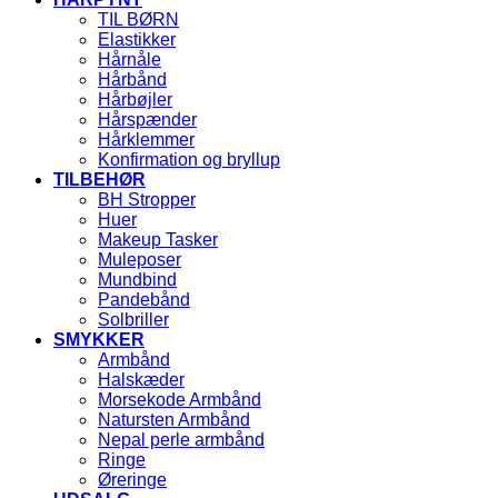
TIL BØRN
Elastikker
Hårnåle
Hårbånd
Hårbøjler
Hårspænder
Hårklemmer
Konfirmation og bryllup
TILBEHØR
BH Stropper
Huer
Makeup Tasker
Muleposer
Mundbind
Pandebånd
Solbriller
SMYKKER
Armbånd
Halskæder
Morsekode Armbånd
Natursten Armbånd
Nepal perle armbånd
Ringe
Øreringe