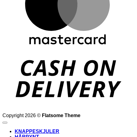
D
Copyright 2026 ©
Flatsome Theme
KNAPPESKJULER
HÅRPYNT