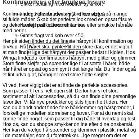
Konfirmandens eller brudens frisure
✨ Sikker betaling med MobilePay & kort
Konfirmandens eller brudens frisure kan styles på mange
✨ Hurtig hjemmelevering (2–4 hverdage)
stilfulde måder. Skab det perfekte look med en opsat frisure
✨ Kærligt pakket med omtanke
og dekorer det med flotte similikamme eller smukke hårnåle
med perler.
✨ Gratis fragt ved køb over 450,-
Her på siden finder du det fineste hårpynt til konfirmation og
bryllup. Når håret skal pyntes til den store dag, er det vigtigt
Søg
at man finder lige det hårpynt der passer bedst til kjolen. Hos
efter:
Winga finder du konfirmations hårpynt med glitter og glimmer.
Store flotte sløjfer på spænder lige til at sætte i håret, både
når håret er opsat og som pynt i det lange hår. Du finder også
et fint udvalg af, hårbøjler med store flotte sløjfer.
Vi ved, hvor vigtigt det er at finde de perfekte accessories.
Som passer til ens helt egen stil. Derfor har vi et stort
sortiment af alt i accessories, så du kan finde dine personlige
favoritter! Vi får nye produkter og stils hjem helt tiden. Her
kan du blandt andet finde flere hårklemmer og hårspænder, i
forskellige modeller, størrelser og farver. For at du nemt skal
kunne finde noget ,som passer til dig både til hverdag og fest.
Hos os, kan du shoppe smykker online efter dine ønskemål.
Her kan du vælge hårspænder og klemmer i plastik, metal og
i de materialer, som du foretrækker. Lige meget om det er