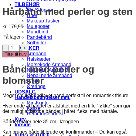
TILBEHØR
Hårbånd med perler og sten
BH Stropper
Huer
Makeup Tasker
Muleposer
kr.
179,95
Mundbind
På lager
Pandebånd
Solbriller
Hårbånd
SMYKKER
med
Armbånd
Tilføj til kurv
perler
Halskæder
og
Morsekode Armbånd
Bånd med perler og
sten
Natursten Armbånd
antal
Nepal perle armbånd
blomster
Ringe
Øreringe
UDSALG
Meget smukt håndlavet bånd perfekt til en romantisk frisure.
Handelsbetingelser mm.
Min Konto
Hver ende af båndet er afsluttet med en lille “løkke” som gør
Kasse
det muligt at fæstne båndet i håret f.eks. med hårnåle.
Retur forsendelse
Kurv
Båndet måler hele 35 cm i længden.
forside
Kan bruges både til brude og konfirmander – Du kan også
Kurv /
kr.
0,00
0