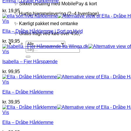
Emma – Dråbe Hårklemme
✨ Sikker betaling med MobilePay & kort
kr.
19,95
✨ Hurtig hjemmelevering (2–4 hverdage)
Vis
✨ Kærligt pakket med omtanke
Ella – Dråbe Hårklemme i Sort og Hvid
✨ Gratis fragt ved køb over 450,-
kr.
39,95
Søg
Vis
efter:
Isabella – Fjer Hårspænde
kr.
99,95
Vis
Ella – Dråbe Hårklemme
kr.
39,95
Vis
Ella – Dråbe Hårklemme