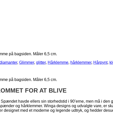
lemme på bagsiden. Måler 6,5 cm.
diamanter
,
Glimmer
,
glitter
,
Hårklemme
,
hårklemmer
,
Hårpynt
,
k
lemme på bagsiden. Måler 6,5 cm.
OMMET FOR AT BLIVE
 Spændet havde ellers sin storhedstid i 90’erne, men må i den 
rspænder og hårklemmer. Winga designs og udvalgte vare, er ska
 er designet med et moderne og legende udtryk, og hedder desude