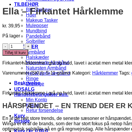
TILBEHØR
Ella – Firkantet Hårklemme
BH Stropper
Huer
Makeup Tasker
Muleposer
kr.
39,95
Mundbind
På lager
Pandebånd
Solbriller
Ella
SMYKKER
-
Armbånd
Tilføj til kurv
Firkantet
Halskæder
Hårklemme
Morsekode Armbånd
Firkantet hårklemme i grå og hvid, lavet i acetat men metal k
antal
Natursten Armbånd
Varenummer (SKU):
S-11-gråmix
Kategori:
Hårklemmer
Tags:
Nepal perle armbånd
Ringe
Beskrivelse
Øreringe
UDSALG
Firkantet hårklemme i grå og hvid, lavet i acetat men metal k
Handelsbetingelser mm.
Min Konto
HÅRSPÆNDET – EN TREND DER ER K
Kasse
Retur forsendelse
Kurv
En af de helt store trends, de seneste sæsoner er hårspændet.
forside
Winga er et af de brands, som der har stort fokus på netop hå
optimistisk solstråle på en grå regnvejrsdag. Alle hårspænder
Kurv /
kr.
0,00
0