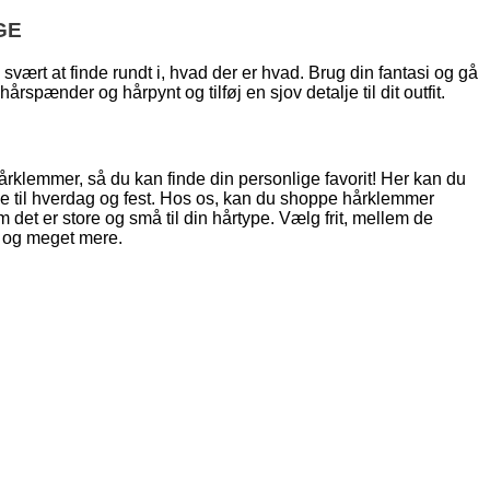
GE
ært at finde rundt i, hvad der er hvad. Brug din fantasi og gå
rspænder og hårpynt og tilføj en sjov detalje til dit outfit.
 hårklemmer, så du kan finde din personlige favorit! Her kan du
både til hverdag og fest. Hos os, kan du shoppe hårklemmer
det er store og små til din hårtype. Vælg frit, mellem de
r og meget mere.