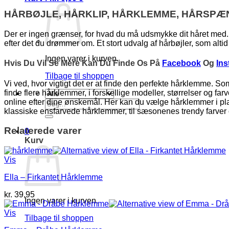
HÅRBØJLE, HÅRKLIP, HÅRKLEMME, HÅRSPÆ
Der er ingen grænser, for hvad du må udsmykke dit håret med. 
efter det du drømmer om. Et stort udvalg af hårbøjler, som altid 
Ingen varer i kurven.
Hvis Du Vil Se Mere Kan Du Finde Os På
Facebook
Og
In
Tilbage til shoppen
Vi ved, hvor vigtigt det er at finde den perfekte hårklemme. Som
finde flere hårklemmer, i forskellige modeller, størrelser og f
online efter dine ønskemål. Her kan du vælge hårklemmer i plast
Søg
klassiske ensfarvede hårklemmer, til sæsonenes trendy farver 
efter:
Relaterede varer
0
Kurv
Vis
Ella – Firkantet Hårklemme
kr.
39,95
Ingen varer i kurven.
Vis
Tilbage til shoppen