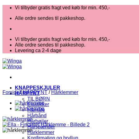
Fortsæt
Vi tilbyder gratis fragt ved køb for min. 450,-
til
Alle ordre sendes til pakkeshop.
indhold
Vi tilbyder gratis fragt ved køb for min. 450,-
Alle ordre sendes til pakkeshop.
Levering ca 2-4 dage
KNAPPESKJULER
Forside
/
HÅRPYNT
/
Hårklemmer
HÅRPYNT
TIL BØRN
Elastikker
Hårnåle
Hårbånd
Hårbøjler
Hårspænder
Hårklemmer
Konfirmation og bryllup