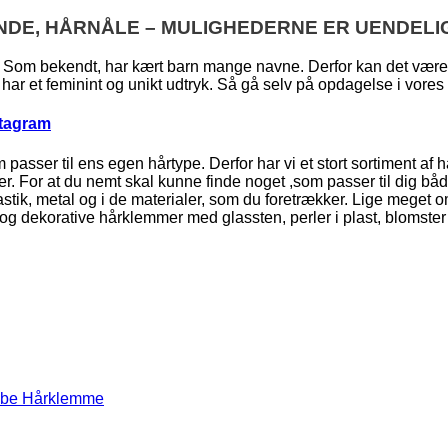
NDE, HÅRNÅLE – MULIGHEDERNE ER UENDELI
Som bekendt, har kært barn mange navne. Derfor kan det være sv
har et feminint og unikt udtryk. Så gå selv på opdagelse i vores hå
stagram
 passer til ens egen hårtype. Derfor har vi et stort sortiment af
arver. For at du nemt skal kunne finde noget ,som passer til dig 
ik, metal og i de materialer, som du foretrækker. Lige meget om 
og dekorative hårklemmer med glassten, perler i plast, blomste