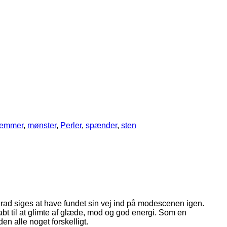
lemmer
,
mønster
,
Perler
,
spænder
,
sten
grad siges at have fundet sin vej ind på modescenen igen.
bt til at glimte af glæde, mod og god energi. Som en
n alle noget forskelligt.