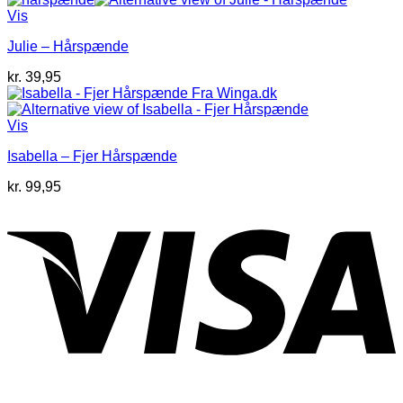
Vis
Julie – Hårspænde
kr.
39,95
Vis
Isabella – Fjer Hårspænde
kr.
99,95
V
P