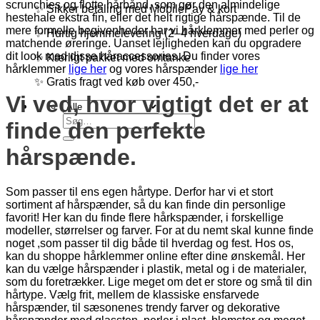
scrunchies og flotte hårbånd, som gør den almindelige
✨ Sikker betaling med MobilePay & kort
hestehale ekstra fin, eller det helt rigtige hårspænde. Til de
mere formelle begivenheder har vi hårklemmer med perler og
✨ Hurtig hjemmelevering (2–4 hverdage)
matchende øreringe. Uanset lejligheden kan du opgradere
dit look med disse håraccessories. Du finder vores
✨ Kærligt pakket med omtanke
hårklemmer
lige her
og vores hårspænder
lige her
✨ Gratis fragt ved køb over 450,-
Vi ved, hvor vigtigt det er at
Søg
finde den perfekte
efter:
hårspænde.
Som passer til ens egen hårtype. Derfor har vi et stort
sortiment af hårspænder, så du kan finde din personlige
favorit! Her kan du finde flere hårkspænder, i forskellige
modeller, størrelser og farver. For at du nemt skal kunne finde
noget ,som passer til dig både til hverdag og fest. Hos os,
kan du shoppe hårklemmer online efter dine ønskemål. Her
kan du vælge hårspænder i plastik, metal og i de materialer,
som du foretrækker. Lige meget om det er store og små til din
hårtype. Vælg frit, mellem de klassiske ensfarvede
hårspænder, til sæsonenes trendy farver og dekorative