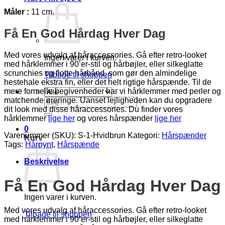
Måler :
11 cm.
Få En God Hårdag Hver Dag
Med vores udvalg af håraccessories. Gå efter retro-looket
Ingen varer i kurven.
med hårklemmer i 90’er-stil og hårbøjler, eller silkeglatte
scrunchies og flotte hårbånd, som gør den almindelige
Tilbage til shoppen
hestehale ekstra fin, eller det helt rigtige hårspænde. Til de
mere formelle begivenheder har vi hårklemmer med perler og
matchende øreringe. Uanset lejligheden kan du opgradere
Søg
dit look med disse håraccessories. Du finder vores
efter:
hårklemmer
lige her
og vores hårspænder
lige her
0
Varenummer (SKU):
S-1-Hvidbrun
Kategori:
Hårspænder
Kurv
Tags:
Hårpynt
,
Hårspænde
Beskrivelse
Få En God Hårdag Hver Dag
Ingen varer i kurven.
Med vores udvalg af håraccessories. Gå efter retro-looket
Tilbage til shoppen
med hårklemmer i 90’er-stil og hårbøjler, eller silkeglatte