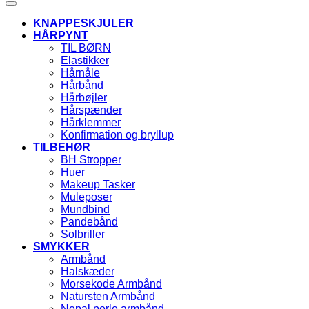
KNAPPESKJULER
HÅRPYNT
TIL BØRN
Elastikker
Hårnåle
Hårbånd
Hårbøjler
Hårspænder
Hårklemmer
Konfirmation og bryllup
TILBEHØR
BH Stropper
Huer
Makeup Tasker
Muleposer
Mundbind
Pandebånd
Solbriller
SMYKKER
Armbånd
Halskæder
Morsekode Armbånd
Natursten Armbånd
Nepal perle armbånd