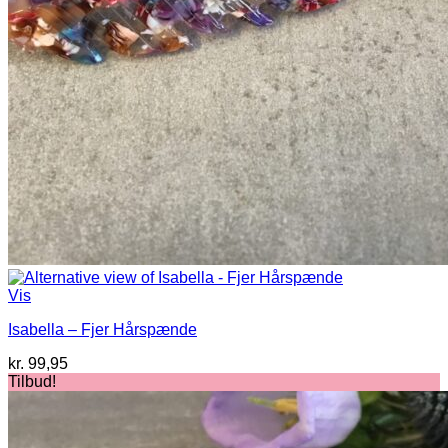
Vis
Isabella – Fjer Hårspænde
kr.
99,95
Tilbud!