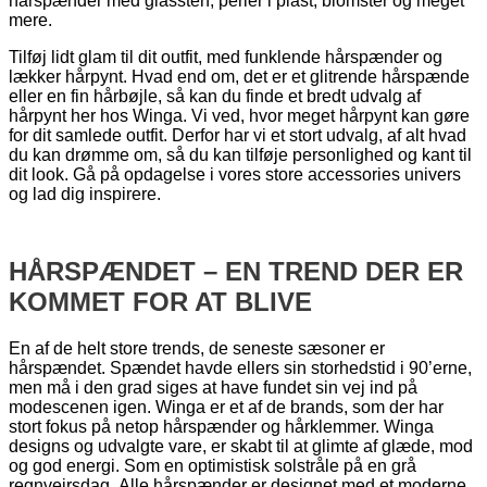
hårspænder med glassten, perler i plast, blomster og meget
mere.
Tilføj lidt glam til dit outfit, med funklende hårspænder og
lækker hårpynt. Hvad end om, det er et glitrende hårspænde
eller en fin hårbøjle, så kan du finde et bredt udvalg af
hårpynt her hos Winga. Vi ved, hvor meget hårpynt kan gøre
for dit samlede outfit. Derfor har vi et stort udvalg, af alt hvad
du kan drømme om, så du kan tilføje personlighed og kant til
dit look. Gå på opdagelse i vores store accessories univers
og lad dig inspirere.
HÅRSPÆNDET – EN TREND DER ER
KOMMET FOR AT BLIVE
En af de helt store trends, de seneste sæsoner er
hårspændet. Spændet havde ellers sin storhedstid i 90’erne,
men må i den grad siges at have fundet sin vej ind på
modescenen igen. Winga er et af de brands, som der har
stort fokus på netop hårspænder og hårklemmer. Winga
designs og udvalgte vare, er skabt til at glimte af glæde, mod
og god energi. Som en optimistisk solstråle på en grå
regnvejrsdag. Alle hårspænder er designet med et moderne