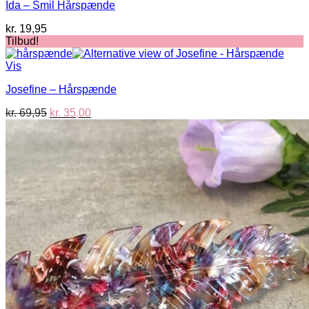
Ida – Smil Hårspænde
kr.
19,95
Tilbud!
Vis
Josefine – Hårspænde
Den
Den
kr.
69,95
kr.
35,00
oprindelige
aktuelle
pris
pris
var:
er:
kr. 69,95.
kr. 35,00.