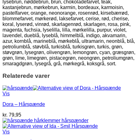
lysebrun, nøddebrun, brun, chokoladefarvet, teak,
kastanjebrun, mørkebrun, karmin, bordeaux, karmoisin,
pastelfarver, orange, neonorange, rosenrød, kirsebærrød,
blommefarvet, mørkerød, laksefarvet, cerise, rød, cherise,
koral, lyserød, vinrød, skarlagenrød, skarlagen, rosa, pink,
magenta, fuchsia, lyselilla, lilla, mørkelilla, purpur, violet,
lavendel, dueblå, lyseblå, himmelblå, indigo, akvamarin,
azur, kornblå, marineblå, mørkeblå, ultramarin, neonblå, blå,
petroliumblå, støvblå, turkisblå, turkisgrøn, turkis, grøn,
støvgrøn, lysegrøn, olivengrøn, lemongrøn, cyan, græsgrøn,
grøn, lime, limegrøn, pistacegrøn, neongrøn, petroliumgrøn,
smaragdgrøn, lysegrå, grå, mørkegrå, koksgrå, sort.
Relaterede varer
Vis
Dora – Hårspænde
kr.
79,95
Vis