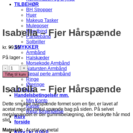
TILBEHØR
BH Stropper
Huer
Makeup Tasker
Muleposer
Isabella – Fjer Hårspænde
Mundbind
Pandebånd
Solbriller
SMYKKER
kr.
99,95
Armbånd
På lager
Halskæder
Morsekode Armbånd
Isabella
Natursten Armbånd
-
Nepal perle armbånd
Tilføj til kurv
Fjer
Ringe
Hårspænde
Øreringe
Isabella – Fjer Hårspænde
antal
UDSALG
Handelsbetingelser mm.
Min Konto
Dette smukke hårspænde formet som en fjer, er lavet af
Kasse
acetat med en metal spænde bag på siden. På selvet
Retur forsendelse
metalspændet er der gummibelægning, der beskytte hår mod
Kurv
slid.
forside
Materiale
: Acetat og metal
Kurv /
kr.
0,00
0