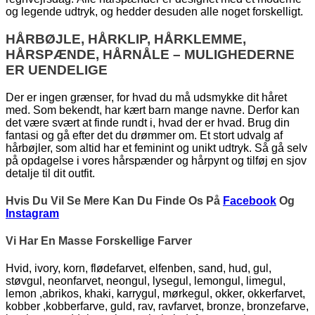
og legende udtryk, og hedder desuden alle noget forskelligt.
HÅRBØJLE, HÅRKLIP, HÅRKLEMME,
HÅRSPÆNDE, HÅRNÅLE – MULIGHEDERNE
ER UENDELIGE
Der er ingen grænser, for hvad du må udsmykke dit håret
med. Som bekendt, har kært barn mange navne. Derfor kan
det være svært at finde rundt i, hvad der er hvad. Brug din
fantasi og gå efter det du drømmer om. Et stort udvalg af
hårbøjler, som altid har et feminint og unikt udtryk. Så gå selv
på opdagelse i vores hårspænder og hårpynt og tilføj en sjov
detalje til dit outfit.
Hvis Du Vil Se Mere Kan Du Finde Os På
Facebook
Og
Instagram
Vi Har En Masse Forskellige Farver
Hvid, ivory, korn, flødefarvet, elfenben, sand, hud, gul,
støvgul, neonfarvet, neongul, lysegul, lemongul, limegul,
lemon ,abrikos, khaki, karrygul, mørkegul, okker, okkerfarvet,
kobber ,kobberfarve, guld, rav, ravfarvet, bronze, bronzefarve,