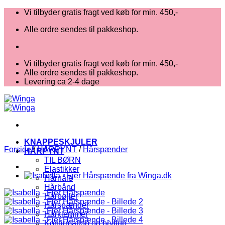
Fortsæt
Vi tilbyder gratis fragt ved køb for min. 450,-
til
Alle ordre sendes til pakkeshop.
indhold
Vi tilbyder gratis fragt ved køb for min. 450,-
Alle ordre sendes til pakkeshop.
Levering ca 2-4 dage
KNAPPESKJULER
Forside
/
HÅRPYNT
/
Hårspænder
HÅRPYNT
TIL BØRN
Elastikker
Hårnåle
Hårbånd
Hårbøjler
Hårspænder
Hårklemmer
Konfirmation og bryllup