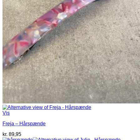
Vis
Freja – Hårspænde
kr.
89,95