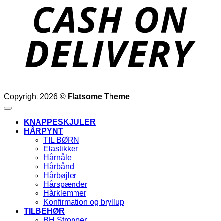
D
Copyright 2026 ©
Flatsome Theme
KNAPPESKJULER
HÅRPYNT
TIL BØRN
Elastikker
Hårnåle
Hårbånd
Hårbøjler
Hårspænder
Hårklemmer
Konfirmation og bryllup
TILBEHØR
BH Stropper