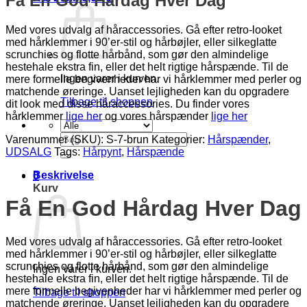
Få En God Hårdag Hver Dag
Med vores udvalg af håraccessories. Gå efter retro-looket
med hårklemmer i 90’er-stil og hårbøjler, eller silkeglatte
scrunchies og flotte hårbånd, som gør den almindelige
hestehale ekstra fin, eller det helt rigtige hårspænde. Til de
Ingen varer i kurven.
mere formelle begivenheder har vi hårklemmer med perler og
matchende øreringe. Uanset lejligheden kan du opgradere
Tilbage til shoppen
dit look med disse håraccessories. Du finder vores
hårklemmer
lige her
og vores hårspænder
lige her
Søg
Varenummer (SKU):
S-7-brun
Kategorier:
Hårspænder
,
efter:
UDSALG
Tags:
Hårpynt
,
Hårspænde
Beskrivelse
0
Kurv
Få En God Hårdag Hver Dag
Med vores udvalg af håraccessories. Gå efter retro-looket
med hårklemmer i 90’er-stil og hårbøjler, eller silkeglatte
scrunchies og flotte hårbånd, som gør den almindelige
Ingen varer i kurven.
hestehale ekstra fin, eller det helt rigtige hårspænde. Til de
mere formelle begivenheder har vi hårklemmer med perler og
Tilbage til shoppen
matchende øreringe. Uanset lejligheden kan du opgradere