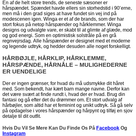
En af de helt store trends, de seneste sæsoner er
hårspændet. Spændet havde ellers sin storhedstid i 90’erne,
men må i den grad siges at have fundet sin vej ind på
modescenen igen. Winga er et af de brands, som der har
stort fokus på netop hårspænder og hårklemmer. Winga
designs og udvalgte vare, er skabt til at glimte af glæde, mod
og god energi. Som en optimistisk solstråle på en grå
regnvejrsdag. Alle hårspænder er designet med et moderne
og legende udtryk, og hedder desuden alle noget forskelligt.
HÅRBØJLE, HÅRKLIP, HÅRKLEMME,
HÅRSPÆNDE, HÅRNÅLE – MULIGHEDERNE
ER UENDELIGE
Der er ingen grænser, for hvad du må udsmykke dit håret
med. Som bekendt, har kært barn mange navne. Derfor kan
det være svært at finde rundt i, hvad der er hvad. Brug din
fantasi og gå efter det du drømmer om. Et stort udvalg af
hårbøjler, som altid har et feminint og unikt udtryk. Så gå selv
på opdagelse i vores hårspænder og hårpynt og tilføj en sjov
detalje til dit outfit.
Hvis Du Vil Se Mere Kan Du Finde Os På
Facebook
Og
Instagram