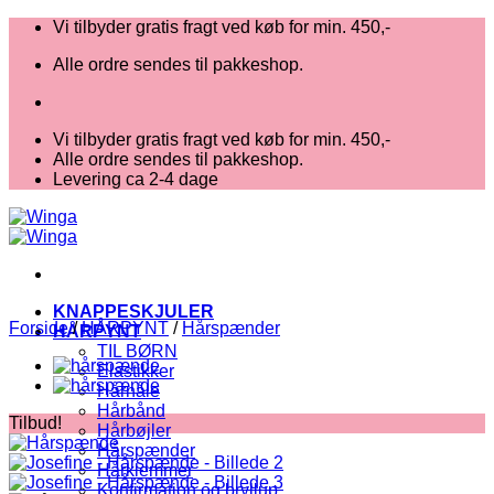
Fortsæt
Vi tilbyder gratis fragt ved køb for min. 450,-
til
Alle ordre sendes til pakkeshop.
indhold
Vi tilbyder gratis fragt ved køb for min. 450,-
Alle ordre sendes til pakkeshop.
Levering ca 2-4 dage
KNAPPESKJULER
Forside
/
HÅRPYNT
/
Hårspænder
HÅRPYNT
TIL BØRN
Elastikker
Hårnåle
Hårbånd
Tilbud!
Hårbøjler
Hårspænder
Hårklemmer
Konfirmation og bryllup