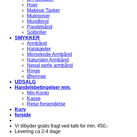
Huer
Makeup Tasker
Muleposer
Mundbind
Pandebånd
Solbriller
SMYKKER
Armbånd
Halskæder
Morsekode Armbånd
Natursten Armbånd
Nepal perle armbånd
Ringe
Øreringe
UDSALG
Handelsbetingelser mm.
Min Konto
Kasse
Retur forsendelse
Kurv
forside
Vi tilbyder gratis fragt ved køb for min. 450,-
Levering ca 2-4 dage