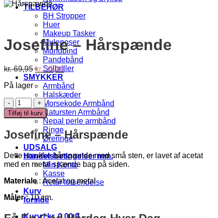
TILBEHØR
BH Stropper
Huer
Makeup Tasker
Josefine – Hårspænde
Muleposer
Mundbind
Pandebånd
Den
Den
Solbriller
kr.
69,95
kr.
35,00
oprindelige
aktuelle
SMYKKER
På lager
pris
pris
Armbånd
var:
er:
Halskæder
Josefine
kr. 69,95.
kr. 35,00.
Morsekode Armbånd
-
Natursten Armbånd
Tilføj til kurv
Hårspænde
Nepal perle armbånd
antal
Ringe
Josefine – Hårspænde
Øreringe
UDSALG
Dette smukke hårspænde med små sten, er lavet af acetat
Handelsbetingelser mm.
med en metal spænde bag på siden.
Min Konto
Kasse
Materiale
: Acetat og metal
Retur forsendelse
Kurv
Måler :
10 cm.
forside
Kurv /
kr.
0,00
0