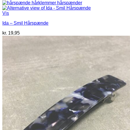
oprindelige
aktuelle
pris
pris
var:
er:
Vis
kr. 69,95.
kr. 35,00.
Ida – Smil Hårspænde
kr.
19,95