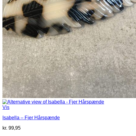
Vis
Isabella – Fjer Hårspænde
kr.
99,95
V