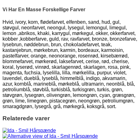
Vi Har En Masse Forskellige Farver
Hvid, ivory, korn, flødefarvet, elfenben, sand, hud, gul,
støvgul, neonfarvet, neongul, lysegul, lemongul, limegul,
lemon ,abrikos, khaki, karrygul, mørkegul, okker, okkerfarvet,
kobber ,kobberfarve, guld, rav, ravfarvet, bronze, bronzefarve,
lysebrun, nøddebrun, brun, chokoladefarvet, teak,
kastanjebrun, mørkebrun, karmin, bordeaux, karmoisin,
pastelfarver, orange, neonorange, rosenrød, kirsebærrød,
blommefarvet, mørkerød, laksefarvet, cerise, rød, cherise,
koral, lyserød, vinrød, skarlagenrød, skarlagen, rosa, pink,
magenta, fuchsia, lyselilla, lilla, mørkelilla, purpur, violet,
lavendel, dueblå, lyseblå, himmelblå, indigo, akvamarin,
azur, kornblå, marineblå, mørkeblå, ultramarin, neonblå, blå,
petroliumblå, støvblå, turkisblå, turkisgrøn, turkis, grøn,
støvgrøn, lysegrøn, olivengrøn, lemongrøn, cyan, græsgrøn,
grøn, lime, limegrøn, pistacegrøn, neongrøn, petroliumgrøn,
smaragdgrøn, lysegrå, grå, mørkegrå, koksgrå, sort.
Relaterede varer