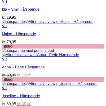
Vis
Ida – Smil Hårspænde
kr.
19,95
Vis
Majse – Hårspænde
kr.
79,95
Tilbud!
Vis
Anna – Perle Hårspænde
Den
Den
kr.
39,95
kr.
19,95
oprindelige
aktuelle
Tilbud!
pris
pris
var:
er:
Vis
kr. 39,95.
kr. 19,95.
Josefine – Hårspænde
Den
Den
kr.
69,95
kr.
35,00