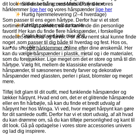
dit look med disse håraccessories. Du finder vores
Sikker betaling med MobilePay & kort
hårklemmer
lige her
og vores hårspænder
lige her
Hurtig hjemmelevering (2–4 hverdage)
Som passer til ens egen hårtype. Derfor har vi et stort
Kærligt pakket med omtanke
sortiment af hårspænder, så du kan finde din personlige
favorit! Her kan du finde flere hårkspænder, i forskellige
Gratis fragt ved køb over 450,-
modeller, størrelser og farver. For at du nemt skal kunne finde
noget ,som passer til dig både til hverdag og fest. Hos os,
kan du shoppe hårklemmer online efter dine ønskemål. Her
Søg
kan du vælge hårspænder i plastik, metal og i de materialer,
efter:
som du foretrækker. Lige meget om det er store og små til din
hårtype. Vælg frit, mellem de klassiske ensfarvede
hårspænder, til sæsonenes trendy farver og dekorative
hårspænder med glassten, perler i plast, blomster og meget
mere.
Tilføj lidt glam til dit outfit, med funklende hårspænder og
lækker hårpynt. Hvad end om, det er et glitrende hårspænde
eller en fin hårbøjle, så kan du finde et bredt udvalg af
hårpynt her hos Winga. Vi ved, hvor meget hårpynt kan gøre
for dit samlede outfit. Derfor har vi et stort udvalg, af alt hvad
du kan drømme om, så du kan tilføje personlighed og kant til
dit look. Gå på opdagelse i vores store accessories univers
og lad dig inspirere.