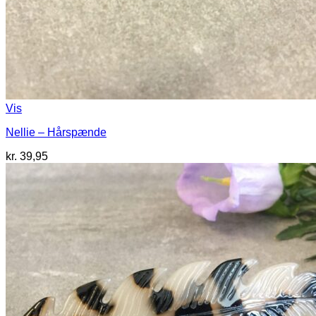
Vis
Nellie – Hårspænde
kr.
39,95