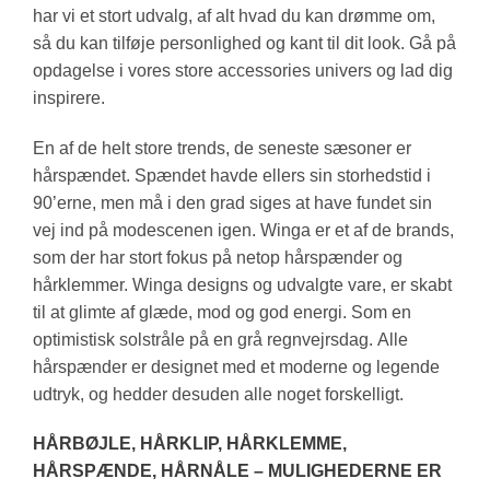
har vi et stort udvalg, af alt hvad du kan drømme om,
så du kan tilføje personlighed og kant til dit look. Gå på
opdagelse i vores store accessories univers og lad dig
inspirere.
En af de helt store trends, de seneste sæsoner er
hårspændet. Spændet havde ellers sin storhedstid i
90’erne, men må i den grad siges at have fundet sin
vej ind på modescenen igen. Winga er et af de brands,
som der har stort fokus på netop hårspænder og
hårklemmer. Winga designs og udvalgte vare, er skabt
til at glimte af glæde, mod og god energi. Som en
optimistisk solstråle på en grå regnvejrsdag. Alle
hårspænder er designet med et moderne og legende
udtryk, og hedder desuden alle noget forskelligt.
HÅRBØJLE, HÅRKLIP, HÅRKLEMME,
HÅRSPÆNDE, HÅRNÅLE – MULIGHEDERNE ER