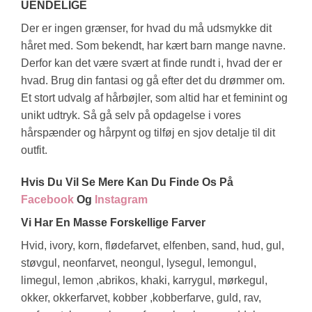
UENDELIGE
Der er ingen grænser, for hvad du må udsmykke dit
håret med. Som bekendt, har kært barn mange navne.
Derfor kan det være svært at finde rundt i, hvad der er
hvad. Brug din fantasi og gå efter det du drømmer om.
Et stort udvalg af hårbøjler, som altid har et feminint og
unikt udtryk. Så gå selv på opdagelse i vores
hårspænder og hårpynt og tilføj en sjov detalje til dit
outfit.
Hvis Du Vil Se Mere Kan Du Finde Os På
Facebook
Og
Instagram
Vi Har En Masse Forskellige Farver
Hvid, ivory, korn, flødefarvet, elfenben, sand, hud, gul,
støvgul, neonfarvet, neongul, lysegul, lemongul,
limegul, lemon ,abrikos, khaki, karrygul, mørkegul,
okker, okkerfarvet, kobber ,kobberfarve, guld, rav,