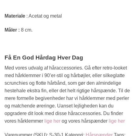
Materiale
: Acetat og metal
Måler :
8 cm.
Få En God Hårdag Hver Dag
Med vores udvalg af håraccessories. Gå efter retro-looket
med hårklemmer i 90’er-stil og hårbøjler, eller silkeglatte
scrunchies og flotte hårbånd, som gør den almindelige
hestehale ekstra fin, eller det helt rigtige hårspænde. Til de
mere formelle begivenheder har vi hårklemmer med perler
og matchende øreringe. Uanset lejligheden kan du
opgradere dit look med disse håraccessories. Du finder
vores hårklemmer
lige her
og vores hårspænder
lige her
Varenummer (SKU):
S-30-1
Kategori:
Hårspænder
Tags: