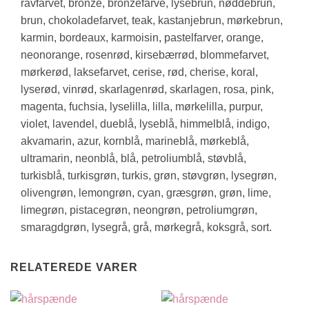
ravfarvet, bronze, bronzefarve, lysebrun, nøddebrun,
brun, chokoladefarvet, teak, kastanjebrun, mørkebrun,
karmin, bordeaux, karmoisin, pastelfarver, orange,
neonorange, rosenrød, kirsebærrød, blommefarvet,
mørkerød, laksefarvet, cerise, rød, cherise, koral,
lyserød, vinrød, skarlagenrød, skarlagen, rosa, pink,
magenta, fuchsia, lyselilla, lilla, mørkelilla, purpur,
violet, lavendel, dueblå, lyseblå, himmelblå, indigo,
akvamarin, azur, kornblå, marineblå, mørkeblå,
ultramarin, neonblå, blå, petroliumblå, støvblå,
turkisblå, turkisgrøn, turkis, grøn, støvgrøn, lysegrøn,
olivengrøn, lemongrøn, cyan, græsgrøn, grøn, lime,
limegrøn, pistacegrøn, neongrøn, petroliumgrøn,
smaragdgrøn, lysegrå, grå, mørkegrå, koksgrå, sort.
RELATEREDE VARER