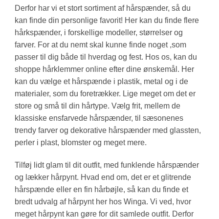
Derfor har vi et stort sortiment af hårspænder, så du
kan finde din personlige favorit! Her kan du finde flere
hårkspænder, i forskellige modeller, størrelser og
farver. For at du nemt skal kunne finde noget ,som
passer til dig både til hverdag og fest. Hos os, kan du
shoppe hårklemmer online efter dine ønskemål. Her
kan du vælge et hårspænde i plastik, metal og i de
materialer, som du foretrækker. Lige meget om det er
store og små til din hårtype. Vælg frit, mellem de
klassiske ensfarvede hårspænder, til sæsonenes
trendy farver og dekorative hårspænder med glassten,
perler i plast, blomster og meget mere.
Tilføj lidt glam til dit outfit, med funklende hårspænder
og lækker hårpynt. Hvad end om, det er et glitrende
hårspænde eller en fin hårbøjle, så kan du finde et
bredt udvalg af hårpynt her hos Winga. Vi ved, hvor
meget hårpynt kan gøre for dit samlede outfit. Derfor