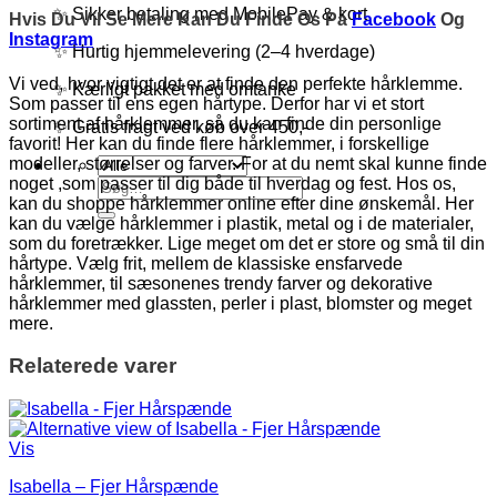
✨ Sikker betaling med MobilePay & kort
Hvis Du Vil Se Mere Kan Du Finde Os På
Facebook
Og
Instagram
✨ Hurtig hjemmelevering (2–4 hverdage)
Vi ved, hvor vigtigt det er at finde den perfekte hårklemme.
✨ Kærligt pakket med omtanke
Som passer til ens egen hårtype. Derfor har vi et stort
sortiment af hårklemmer, så du kan finde din personlige
✨ Gratis fragt ved køb over 450,-
favorit! Her kan du finde flere hårklemmer, i forskellige
modeller, størrelser og farver. For at du nemt skal kunne finde
noget ,som passer til dig både til hverdag og fest. Hos os,
Søg
kan du shoppe hårklemmer online efter dine ønskemål. Her
efter:
kan du vælge hårklemmer i plastik, metal og i de materialer,
som du foretrækker. Lige meget om det er store og små til din
hårtype. Vælg frit, mellem de klassiske ensfarvede
hårklemmer, til sæsonenes trendy farver og dekorative
hårklemmer med glassten, perler i plast, blomster og meget
mere.
Relaterede varer
Vis
Isabella – Fjer Hårspænde