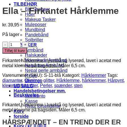
TILBEHØR
Ella – Firkantet Hårklemme
BH Stropper
Huer
Makeup Tasker
Muleposer
kr.
39,95
Mundbind
På lager
Pandebånd
Solbriller
Ella
SMYKKER
-
Armbånd
Tilføj til kurv
Firkantet
Halskæder
Hårklemme
Morsekode Armbånd
Firkantet hårklemme i lyseblå og lyserød, lavet i acetat med
antal
Natursten Armbånd
metal klemme på bagsiden. Måler 6,5 cm.
Nepal perle armbånd
Varenummer (SKU):
S-11-blå
Kategori:
Hårklemmer
Tags:
Ringe
diamanter
,
Glimmer
,
glitter
,
Hårklemme
,
hårklemmer
,
Hårpynt
,
Øreringe
klemmer
,
mønster
,
Perler
,
spænder
,
sten
UDSALG
Handelsbetingelser mm.
Beskrivelse
Min Konto
Kasse
Firkantet hårklemme i lyseblå og lyserød, lavet i acetat med
Retur forsendelse
metal klemme på bagsiden. Måler 6,5 cm.
Kurv
forside
HÅRSPÆNDET – EN TREND DER ER
Kurv /
kr.
0,00
0