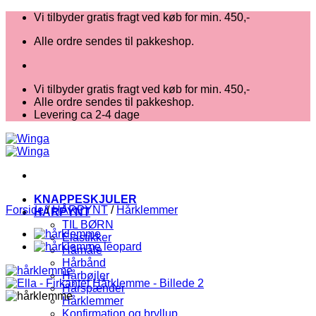
Fortsæt
Vi tilbyder gratis fragt ved køb for min. 450,-
til
Alle ordre sendes til pakkeshop.
indhold
Vi tilbyder gratis fragt ved køb for min. 450,-
Alle ordre sendes til pakkeshop.
Levering ca 2-4 dage
KNAPPESKJULER
Forside
/
HÅRPYNT
/
Hårklemmer
HÅRPYNT
TIL BØRN
Elastikker
Hårnåle
Hårbånd
Hårbøjler
Hårspænder
Hårklemmer
Konfirmation og bryllup