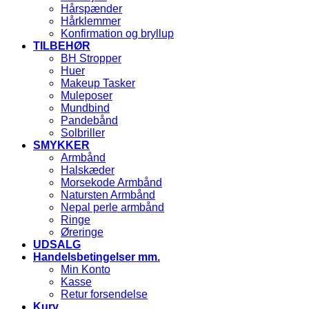
Hårspænder
Hårklemmer
Konfirmation og bryllup
TILBEHØR
BH Stropper
Huer
Makeup Tasker
Muleposer
Mundbind
Pandebånd
Solbriller
SMYKKER
Armbånd
Halskæder
Morsekode Armbånd
Natursten Armbånd
Nepal perle armbånd
Ringe
Øreringe
UDSALG
Handelsbetingelser mm.
Min Konto
Kasse
Retur forsendelse
Kurv