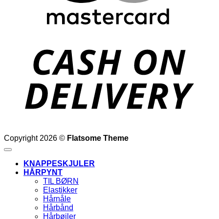
D
Copyright 2026 ©
Flatsome Theme
KNAPPESKJULER
HÅRPYNT
TIL BØRN
Elastikker
Hårnåle
Hårbånd
Hårbøjler