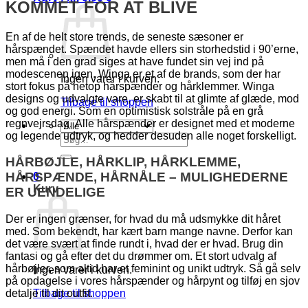
KOMMET FOR AT BLIVE
En af de helt store trends, de seneste sæsoner er
hårspændet. Spændet havde ellers sin storhedstid i 90’erne,
men må i den grad siges at have fundet sin vej ind på
modescenen igen. Winga er et af de brands, som der har
Ingen varer i kurven.
stort fokus på netop hårspænder og hårklemmer. Winga
designs og udvalgte vare, er skabt til at glimte af glæde, mod
Tilbage til shoppen
og god energi. Som en optimistisk solstråle på en grå
regnvejrsdag. Alle hårspænder er designet med et moderne
og legende udtryk, og hedder desuden alle noget forskelligt.
Søg
efter:
HÅRBØJLE, HÅRKLIP, HÅRKLEMME,
HÅRSPÆNDE, HÅRNÅLE – MULIGHEDERNE
0
Kurv
ER UENDELIGE
Der er ingen grænser, for hvad du må udsmykke dit håret
med. Som bekendt, har kært barn mange navne. Derfor kan
det være svært at finde rundt i, hvad der er hvad. Brug din
fantasi og gå efter det du drømmer om. Et stort udvalg af
hårbøjler, som altid har et feminint og unikt udtryk. Så gå selv
Ingen varer i kurven.
på opdagelse i vores hårspænder og hårpynt og tilføj en sjov
Tilbage til shoppen
detalje til dit outfit.