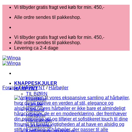
Fortsæt
Vi tilbyder gratis fragt ved køb for min. 450,-
til
Alle ordre sendes til pakkeshop.
indhold
Vi tilbyder gratis fragt ved køb for min. 450,-
Alle ordre sendes til pakkeshop.
Levering ca 2-4 dage
KNAPPESKJULER
Forside
/
HÅRPYNT
/
Hårbøjler
HÅRPYNT
TIL BØRN
Elastikker
Hårnåle
Hårbånd
Hårbøjler
Hårspænder
Hårklemmer
Konfirmation og bryllup