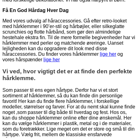
Få En God Hårdag Hver Dag
Med vores udvalg af håraccessories. Gå efter retro-looket
med hårklemmer i 90’er-stil og hårbøjler, eller silkeglatte
scrunchies og flotte hårbånd, som gør den almindelige
hestehale ekstra fin. Til de mere formelle begivenheder har vi
hårklemmer med perler og matchende øreringe. Uanset
lejligheden kan du opgradere dit look med disse
håraccessories. Du finder vores hårklemmer
lige her
og
vores hårspænder
lige her
Vi ved, hvor vigtigt det er at finde den perfekte
hårklemme.
Som passer til ens egen hårtype. Derfor har vi et stort
sortiment af hårklemmer, så du kan finde din personlige
favorit! Her kan du finde flere hårklemmer, i forskellige
modeller, størrelser og farver. For at du nemt skal kunne finde
noget ,som passer til dig både til hverdag og fest. Hos os,
kan du shoppe hårklemmer online efter dine ønskemål. Her
kan du vælge hårklemmer i plastik, metal og i de materialer,
som du foretrækker. Lige meget om det er store og små til din
hårtype. Vælg frit, mellem de klassiske ensfarvede