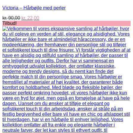
Victoria – Hårbøjle med perler
Den
Den
kr.
90,00
kr.
22,00
oprindelige
aktuelle
Tilbud!
pris
pris
var:
er:
kr. 90,00.
kr. 22,00.