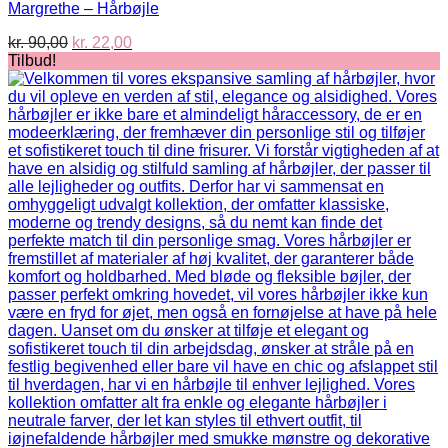
Margrethe – Hårbøjle
Den
Den
kr.
90,00
kr.
22,00
oprindelige
aktuelle
Tilbud!
pris
pris
var:
er:
kr. 90,00.
kr. 22,00.