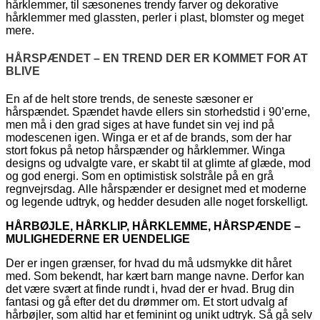
hårklemmer, til sæsonenes trendy farver og dekorative
hårklemmer med glassten, perler i plast, blomster og meget
mere.
HÅRSPÆNDET – EN TREND DER ER KOMMET FOR AT
BLIVE
En af de helt store trends, de seneste sæsoner er
hårspændet. Spændet havde ellers sin storhedstid i 90’erne,
men må i den grad siges at have fundet sin vej ind på
modescenen igen. Winga er et af de brands, som der har
stort fokus på netop hårspænder og hårklemmer. Winga
designs og udvalgte vare, er skabt til at glimte af glæde, mod
og god energi. Som en optimistisk solstråle på en grå
regnvejrsdag. Alle hårspænder er designet med et moderne
og legende udtryk, og hedder desuden alle noget forskelligt.
HÅRBØJLE, HÅRKLIP, HÅRKLEMME, HÅRSPÆNDE –
MULIGHEDERNE ER UENDELIGE
Der er ingen grænser, for hvad du må udsmykke dit håret
med. Som bekendt, har kært barn mange navne. Derfor kan
det være svært at finde rundt i, hvad der er hvad. Brug din
fantasi og gå efter det du drømmer om. Et stort udvalg af
hårbøjler, som altid har et feminint og unikt udtryk. Så gå selv