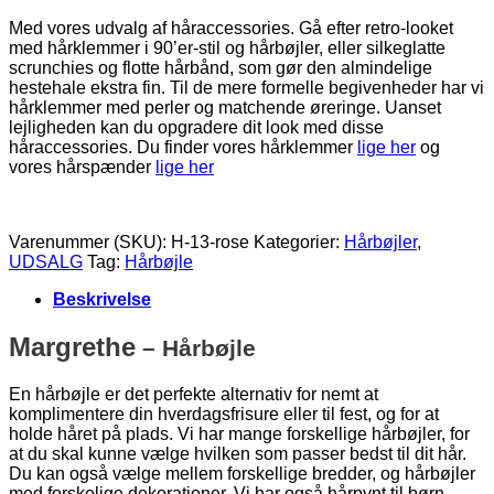
Med vores udvalg af håraccessories. Gå efter retro-looket
med hårklemmer i 90’er-stil og hårbøjler, eller silkeglatte
scrunchies og flotte hårbånd, som gør den almindelige
hestehale ekstra fin. Til de mere formelle begivenheder har vi
hårklemmer med perler og matchende øreringe. Uanset
lejligheden kan du opgradere dit look med disse
håraccessories. Du finder vores hårklemmer
lige her
og
vores hårspænder
lige her
Varenummer (SKU):
H-13-rose
Kategorier:
Hårbøjler
,
UDSALG
Tag:
Hårbøjle
Beskrivelse
Margrethe
– Hårbøjle
En hårbøjle er det perfekte alternativ for nemt at
komplimentere din hverdagsfrisure eller til fest, og for at
holde håret på plads. Vi har mange forskellige hårbøjler, for
at du skal kunne vælge hvilken som passer bedst til dit hår.
Du kan også vælge mellem forskellige bredder, og hårbøjler
med forskelige dekorationer. Vi har også hårpynt til børn.