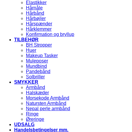
Elastikker
Hårnåle
Hårbånd
Hårbøjler
Hårspænder
Hårklemmer
Konfirmation og bryllup
TILBEHØR
BH Stropper
Huer
Makeup Tasker
Muleposer
Mundbind
Pandebånd
Solbriller
SMYKKER
Armbånd
Halskæder
Morsekode Armbånd
Natursten Armbånd
Nepal perle armbånd
Ringe
Øreringe
UDSALG
Handelsbetingelser mm.