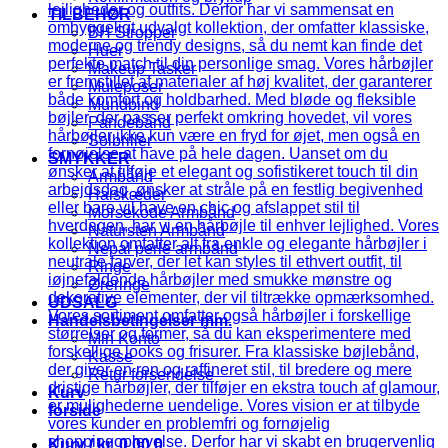
TILBEHØR
BH Stropper
Huer
Makeup Tasker
Muleposer
Mundbind
Pandebånd
Solbriller
SMYKKER
Armbånd
Halskæder
Morsekode Armbånd
Natursten Armbånd
Nepal perle armbånd
Ringe
Øreringe
UDSALG
Handelsbetingelser mm.
Min Konto
Kasse
Retur forsendelse
Kurv
forside
Kurv /
kr.
0,00
0