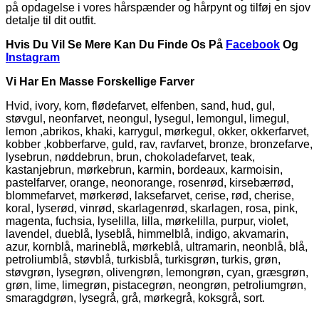
på opdagelse i vores hårspænder og hårpynt og tilføj en sjov
detalje til dit outfit.
Hvis Du Vil Se Mere Kan Du Finde Os På
Facebook
Og
Instagram
Vi Har En Masse Forskellige Farver
Hvid, ivory, korn, flødefarvet, elfenben, sand, hud, gul,
støvgul, neonfarvet, neongul, lysegul, lemongul, limegul,
lemon ,abrikos, khaki, karrygul, mørkegul, okker, okkerfarvet,
kobber ,kobberfarve, guld, rav, ravfarvet, bronze, bronzefarve,
lysebrun, nøddebrun, brun, chokoladefarvet, teak,
kastanjebrun, mørkebrun, karmin, bordeaux, karmoisin,
pastelfarver, orange, neonorange, rosenrød, kirsebærrød,
blommefarvet, mørkerød, laksefarvet, cerise, rød, cherise,
koral, lyserød, vinrød, skarlagenrød, skarlagen, rosa, pink,
magenta, fuchsia, lyselilla, lilla, mørkelilla, purpur, violet,
lavendel, dueblå, lyseblå, himmelblå, indigo, akvamarin,
azur, kornblå, marineblå, mørkeblå, ultramarin, neonblå, blå,
petroliumblå, støvblå, turkisblå, turkisgrøn, turkis, grøn,
støvgrøn, lysegrøn, olivengrøn, lemongrøn, cyan, græsgrøn,
grøn, lime, limegrøn, pistacegrøn, neongrøn, petroliumgrøn,
smaragdgrøn, lysegrå, grå, mørkegrå, koksgrå, sort.