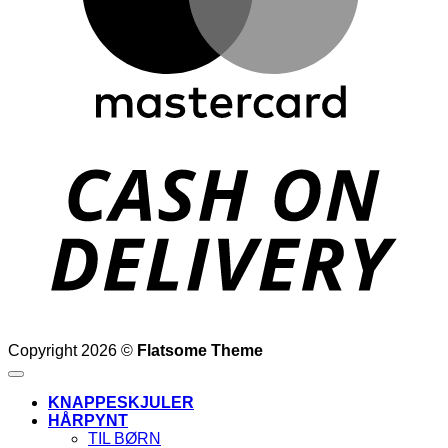
D
Copyright 2026 ©
Flatsome Theme
KNAPPESKJULER
HÅRPYNT
TIL BØRN