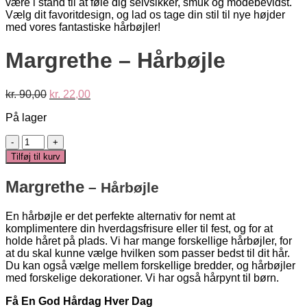
Margrethe – Hårbøjle
Den
Den
kr.
90,00
kr.
22,00
oprindelige
aktuelle
På lager
pris
pris
var:
er:
Margrethe
kr. 90,00.
kr. 22,00.
-
Tilføj til kurv
Hårbøjle
antal
Margrethe
– Hårbøjle
En hårbøjle er det perfekte alternativ for nemt at
komplimentere din hverdagsfrisure eller til fest, og for at
holde håret på plads. Vi har mange forskellige hårbøjler, for
at du skal kunne vælge hvilken som passer bedst til dit hår.
Du kan også vælge mellem forskellige bredder, og hårbøjler
med forskelige dekorationer. Vi har også hårpynt til børn.
Få En God Hårdag Hver Dag