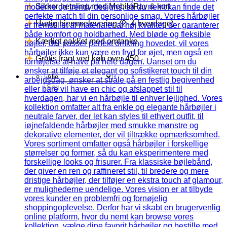
Sikker betaling med MobilePay & kort
Hurtig hjemmelevering (2–4 hverdage)
Kærligt pakket med omtanke
Gratis fragt ved køb over 450,-
Søg
efter: