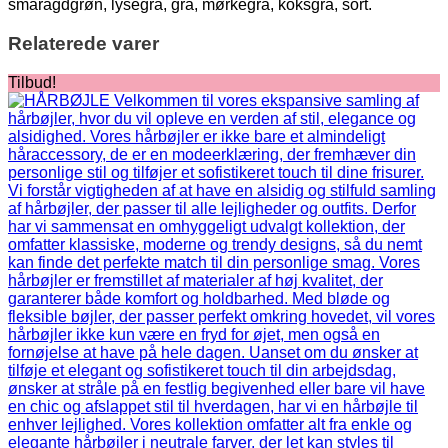
smaragdgrøn, lysegrå, grå, mørkegrå, koksgrå, sort.
Relaterede varer
Tilbud!