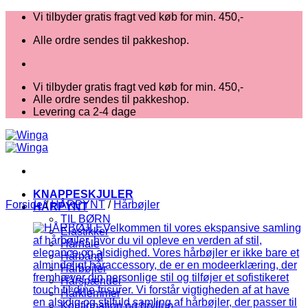
Fortsæt
Vi tilbyder gratis fragt ved køb for min. 450,-
til
Alle ordre sendes til pakkeshop.
indhold
Vi tilbyder gratis fragt ved køb for min. 450,-
Alle ordre sendes til pakkeshop.
Levering ca 2-4 dage
KNAPPESKJULER
Forside
/
HÅRPYNT
/
Hårbøjler
HÅRPYNT
TIL BØRN
Elastikker
Hårnåle
Hårbånd
Hårbøjler
Hårspænder
Hårklemmer
Konfirmation og bryllup