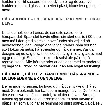
hårklemmer, til sæsonenes trendy farver og dekorative
hårklemmer med glassten, perler i plast, blomster og meget
mere.
HÅRSPÆNDET – EN TREND DER ER KOMMET FOR AT
BLIVE
En af de helt store trends, de seneste sæsoner er
hårspændet. Spændet havde ellers sin storhedstid i 90’erne,
men må i den grad siges at have fundet sin vej ind på
modescenen igen. Winga er et af de brands, som der har
stort fokus på netop hårspænder og hårklemmer. Winga
designs og udvalgte vare, er skabt til at glimte af glæde, mod
og god energi. Som en optimistisk solstråle på en grå
regnvejrsdag. Alle hårspænder er designet med et moderne
og legende udtryk, og hedder desuden alle noget forskelligt.
HÅRBØJLE, HÅRKLIP, HÅRKLEMME, HÅRSPÆNDE –
MULIGHEDERNE ER UENDELIGE
Der er ingen grænser, for hvad du må udsmykke dit håret
med. Som bekendt, har kært barn mange navne. Derfor kan
det være svært at finde rundt i, hvad der er hvad. Brug din
fantasi og gå efter det du drømmer om. Et stort udvalg af
hårbøjler, som altid har et feminint og unikt udtryk. Så gå selv