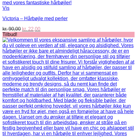
Vis
Victoria – Hårbøjle med perler
Den
Den
kr.
90,00
kr.
22,00
oprindelige
aktuelle
Tilbud!
pris
pris
var:
er:
kr. 90,00.
kr. 22,00.