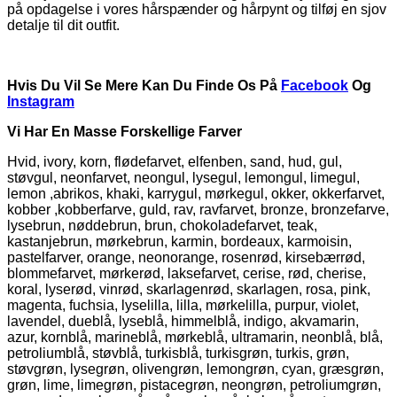
på opdagelse i vores hårspænder og hårpynt og tilføj en sjov
detalje til dit outfit.
Hvis Du Vil Se Mere Kan Du Finde Os På
Facebook
Og
Instagram
Vi Har En Masse Forskellige Farver
Hvid, ivory, korn, flødefarvet, elfenben, sand, hud, gul,
støvgul, neonfarvet, neongul, lysegul, lemongul, limegul,
lemon ,abrikos, khaki, karrygul, mørkegul, okker, okkerfarvet,
kobber ,kobberfarve, guld, rav, ravfarvet, bronze, bronzefarve,
lysebrun, nøddebrun, brun, chokoladefarvet, teak,
kastanjebrun, mørkebrun, karmin, bordeaux, karmoisin,
pastelfarver, orange, neonorange, rosenrød, kirsebærrød,
blommefarvet, mørkerød, laksefarvet, cerise, rød, cherise,
koral, lyserød, vinrød, skarlagenrød, skarlagen, rosa, pink,
magenta, fuchsia, lyselilla, lilla, mørkelilla, purpur, violet,
lavendel, dueblå, lyseblå, himmelblå, indigo, akvamarin,
azur, kornblå, marineblå, mørkeblå, ultramarin, neonblå, blå,
petroliumblå, støvblå, turkisblå, turkisgrøn, turkis, grøn,
støvgrøn, lysegrøn, olivengrøn, lemongrøn, cyan, græsgrøn,
grøn, lime, limegrøn, pistacegrøn, neongrøn, petroliumgrøn,