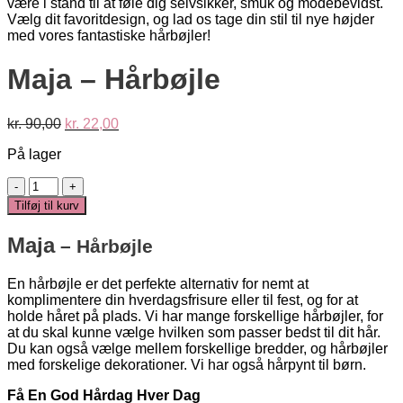
Maja – Hårbøjle
Den
Den
kr.
90,00
kr.
22,00
oprindelige
aktuelle
På lager
pris
pris
var:
er:
Maja
kr. 90,00.
kr. 22,00.
-
Tilføj til kurv
Hårbøjle
antal
Maja
– Hårbøjle
En hårbøjle er det perfekte alternativ for nemt at
komplimentere din hverdagsfrisure eller til fest, og for at
holde håret på plads. Vi har mange forskellige hårbøjler, for
at du skal kunne vælge hvilken som passer bedst til dit hår.
Du kan også vælge mellem forskellige bredder, og hårbøjler
med forskelige dekorationer. Vi har også hårpynt til børn.
Få En God Hårdag Hver Dag