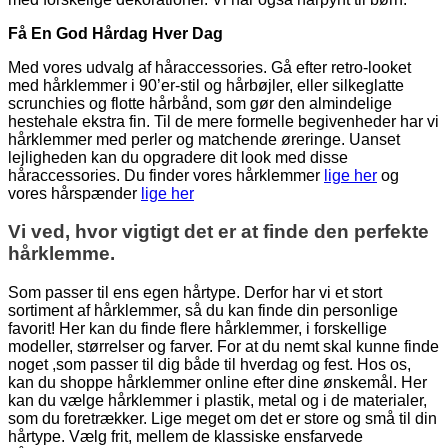
Få En God Hårdag Hver Dag
Med vores udvalg af håraccessories. Gå efter retro-looket
med hårklemmer i 90’er-stil og hårbøjler, eller silkeglatte
scrunchies og flotte hårbånd, som gør den almindelige
hestehale ekstra fin. Til de mere formelle begivenheder har vi
hårklemmer med perler og matchende øreringe. Uanset
lejligheden kan du opgradere dit look med disse
håraccessories. Du finder vores hårklemmer
lige her
og
vores hårspænder
lige her
Vi ved, hvor vigtigt det er at finde den perfekte
hårklemme.
Som passer til ens egen hårtype. Derfor har vi et stort
sortiment af hårklemmer, så du kan finde din personlige
favorit! Her kan du finde flere hårklemmer, i forskellige
modeller, størrelser og farver. For at du nemt skal kunne finde
noget ,som passer til dig både til hverdag og fest. Hos os,
kan du shoppe hårklemmer online efter dine ønskemål. Her
kan du vælge hårklemmer i plastik, metal og i de materialer,
som du foretrækker. Lige meget om det er store og små til din
hårtype. Vælg frit, mellem de klassiske ensfarvede