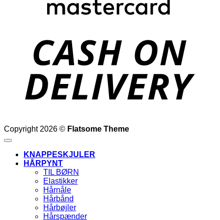
D
Copyright 2026 ©
Flatsome Theme
KNAPPESKJULER
HÅRPYNT
TIL BØRN
Elastikker
Hårnåle
Hårbånd
Hårbøjler
Hårspænder