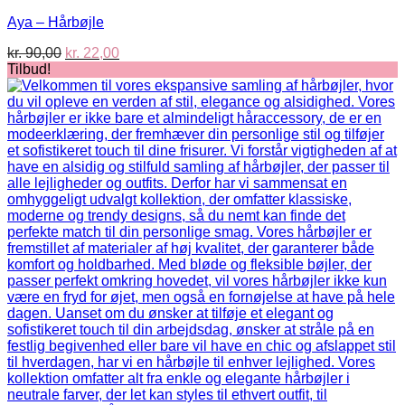
Aya – Hårbøjle
Den
Den
kr.
90,00
kr.
22,00
oprindelige
aktuelle
Tilbud!
pris
pris
var:
er:
kr. 90,00.
kr. 22,00.