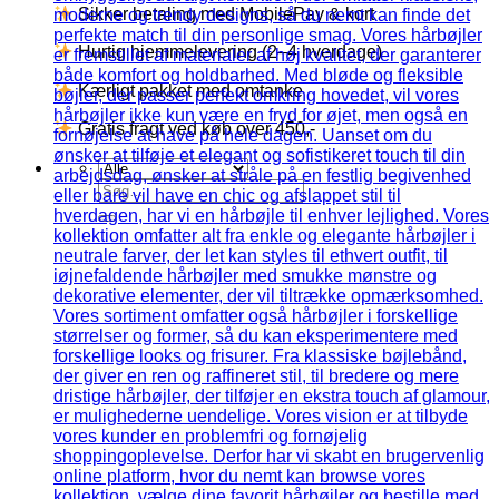
Sikker betaling med MobilePay & kort
Hurtig hjemmelevering (2–4 hverdage)
Kærligt pakket med omtanke
Gratis fragt ved køb over 450,-
Søg
efter: