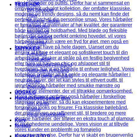
TILBEHØR
BH Stropper
Huer
Makeup Tasker
Muleposer
Mundbind
Pandebånd
Solbriller
SMYKKER
Armbånd
Halskæder
Morsekode Armbånd
Natursten Armbånd
Nepal perle armbånd
Ringe
Øreringe
UDSALG
Handelsbetingelser mm.
Min Konto
Kasse
Retur forsendelse
Kurv
forside
Kurv /
kr.
0,00
0