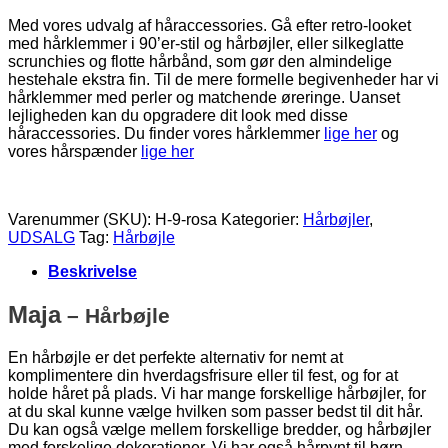
Med vores udvalg af håraccessories. Gå efter retro-looket
med hårklemmer i 90’er-stil og hårbøjler, eller silkeglatte
scrunchies og flotte hårbånd, som gør den almindelige
hestehale ekstra fin. Til de mere formelle begivenheder har vi
hårklemmer med perler og matchende øreringe. Uanset
lejligheden kan du opgradere dit look med disse
håraccessories. Du finder vores hårklemmer
lige her
og
vores hårspænder
lige her
Varenummer (SKU):
H-9-rosa
Kategorier:
Hårbøjler
,
UDSALG
Tag:
Hårbøjle
Beskrivelse
Maja
– Hårbøjle
En hårbøjle er det perfekte alternativ for nemt at
komplimentere din hverdagsfrisure eller til fest, og for at
holde håret på plads. Vi har mange forskellige hårbøjler, for
at du skal kunne vælge hvilken som passer bedst til dit hår.
Du kan også vælge mellem forskellige bredder, og hårbøjler
med forskelige dekorationer. Vi har også hårpynt til børn.