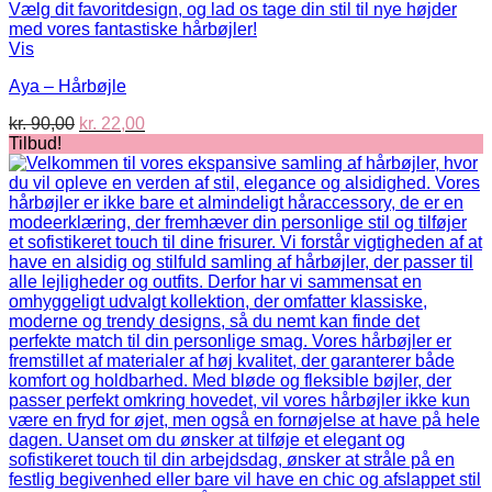
Vis
Aya – Hårbøjle
Den
Den
kr.
90,00
kr.
22,00
oprindelige
aktuelle
Tilbud!
pris
pris
var:
er:
kr. 90,00.
kr. 22,00.