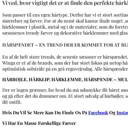
Vi ved, hvor vigtigt det er at finde den perfekte hå
Som passer til ens egen hårtype. Derfor har vi et stort sorti
størrelser og farver. For at du nemt skal kunne finde noget ,
hårklemmer i plastik, metal og i de materialer, som du foretr
sæsonenes trendy farver og dekorative hårklemmer med glasst
HÅRSPÆNDET – EN TREND DER ER KOMMET FOR AT BL
En af de helt store trends, de seneste sæsoner er hårspændet.
Winga er et af de brands, som der har stort fokus på netop h
optimistisk solstråle på en grå regnvejrsdag. Alle hårspænde
HÅRBØJLE, HÅRKLIP, HÅRKLEMME, HÅRSPÆNDE – MU
Der er ingen grænser, for hvad du må udsmykke dit håret med
og gå efter det du drømmer om. Et stort udvalg af hårbøjler, s
dit outfit.
Hvis Du Vil Se Mere Kan Du Finde Os På
Facebook
Og
Inst
Vi Har En Masse Forskellige Farver