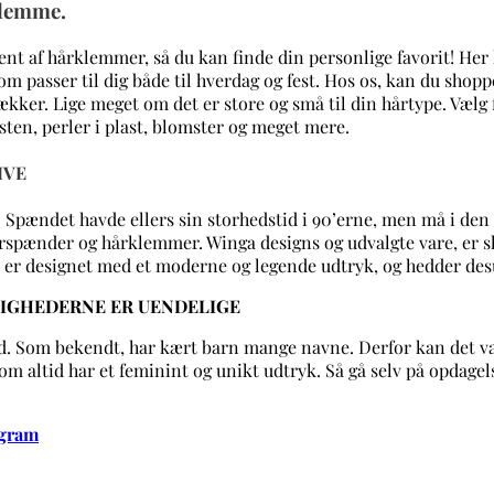
rklemme.
ment af hårklemmer, så du kan finde din personlige favorit! Her 
som passer til dig både til hverdag og fest. Hos os, kan du sh
ækker. Lige meget om det er store og små til din hårtype. Vælg 
en, perler i plast, blomster og meget mere.
IVE
 Spændet havde ellers sin storhedstid i 90’erne, men må i den 
årspænder og hårklemmer. Winga designs og udvalgte vare, er sk
r er designet med et moderne og legende udtryk, og hedder desu
LIGHEDERNE ER UENDELIGE
. Som bekendt, har kært barn mange navne. Derfor kan det være
om altid har et feminint og unikt udtryk. Så gå selv på opdagels
agram