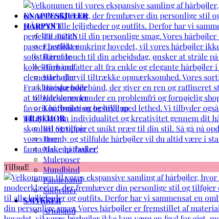
KNAPPESKJULER
HÅRPYNT
TIL BØRN
Elastikker
Hårnåle
Hårbånd
Hårbøjler
Hårspænder
Hårklemmer
Konfirmation og bryllup
TILBEHØR
BH Stropper
Huer
Makeup Tasker
Muleposer
Tilbud!
Mundbind
Pandebånd
Solbriller
SMYKKER
Armbånd