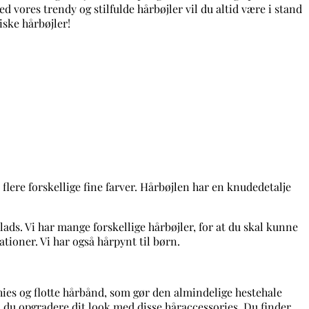
flere forskellige fine farver. Hårbøjlen har en knudedetalje
lads. Vi har mange forskellige hårbøjler, for at du skal kunne
tioner. Vi har også hårpynt til børn.
chies og flotte hårbånd, som gør den almindelige hestehale
 du opgradere dit look med disse håraccessories. Du finder