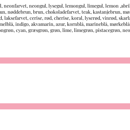
gul, neonfarvet, neongul, lysegul, lemongul, limegul, lemon ,ab
ebrun, nøddebrun, brun, chokoladefarvet, teak, kastanjebrun, m
ksefarvet, cerise, rød, cherise, koral, lyserød, vinrød, skarlag
himmelblå, indigo, akvamarin, azur, kornblå, marineblå, mørkeblå
mongrøn, cyan, græsgrøn, grøn, lime, limegrøn, pistacegrøn, n