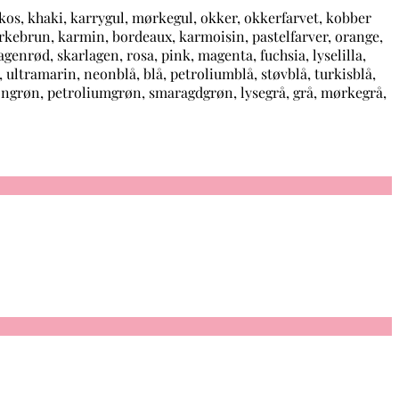
rikos, khaki, karrygul, mørkegul, okker, okkerfarvet, kobber
ørkebrun, karmin, bordeaux, karmoisin, pastelfarver, orange,
enrød, skarlagen, rosa, pink, magenta, fuchsia, lyselilla,
, ultramarin, neonblå, blå, petroliumblå, støvblå, turkisblå,
eongrøn, petroliumgrøn, smaragdgrøn, lysegrå, grå, mørkegrå,