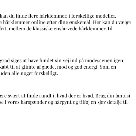
kan du finde flere hårklemmer, i forskellige modeller,
oppe hårklemmer online efter dine ønskemål. Her kan du vælge
frit, mellem de klassiske ensfarvede hårklemmer, til
grad siges at have fundet sin vej ind på modescenen igen.
abt til at glimte af glæde, mod og god energi. Som en
den alle noget forskelligt.
 svært at finde rundt i, hvad der er hvad. Brug din fantasi
e i vores hårspænder og hårpynt og tilføj en sjov detalje til