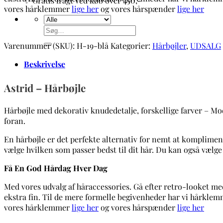
✨ Gratis fragt ved køb over 450,-
vores hårklemmer
lige her
og vores hårspænder
lige her
Søg
efter:
Varenummer (SKU):
H-19-blå
Kategorier:
Hårbøjler
,
UDSALG
Beskrivelse
Astrid – Hårbøjle
Hårbøjle med dekorativ knudedetalje, forskellige farver – Mod
foran.
En hårbøjle er det perfekte alternativ for nemt at komplimenter
vælge hvilken som passer bedst til dit hår. Du kan også vælge
Få En God Hårdag Hver Dag
Med vores udvalg af håraccessories. Gå efter retro-looket med
ekstra fin. Til de mere formelle begivenheder har vi hårkle
vores hårklemmer
lige her
og vores hårspænder
lige her