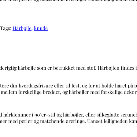
Tags:
Hårbøjle
,
knude
erigtig hårbøjle som er betrukket med stof. Hårbøjlen findes i 
e din hverdagsfrisure eller til fest, og for at holde håret på p
 mellem forskellige bredder, og hårbøjler med forskelige dekora
 hårklemmer i 90’er-stil og hårbøjler, eller silkeglatte scrun
mmer med perler og matchende øreringe. Uanset lejligheden kan