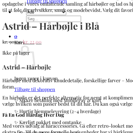
Tilbage til shoppen
Søg
Astrid – Hårbøjle i Blå
efter:
0
Den
Den
kr.
90,00
kr.
22,00
Kurv
oprindelige
aktuelle
Ikke på lager
pris
pris
var:
er:
Astrid – Hårbøjle
kr. 90,00.
kr. 22,00.
Ingen varer i kurven.
Hårbøjle med dekorativ knudedetalje, forskellige farver – Mod
foran.
Tilbage til shoppen
En hårbøjle er det perfekte alternativ for nemt at komplimenter
✨ Sikker betaling med MobilePay & kort
vælge hvilken som passer bedst til dit hår. Du kan også vælge
✨ Hurtig hjemmelevering (2–4 hverdage)
Få En God Hårdag Hver Dag
✨ Kærligt pakket med omtanke
Med vores udvalg af håraccessories. Gå efter retro-looket med
ekstra fin. Til de mere formelle begivenheder har vi hårkle