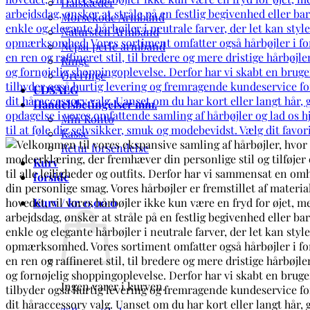
Halskæder
Morsekode Armbånd
Natursten Armbånd
Nepal perle armbånd
Ringe
Øreringe
UDSALG
Handelsbetingelser mm.
Min Konto
Kasse
Retur forsendelse
Kurv
forside
Kurv /
kr.
0,00
0
Ingen varer i kurven.