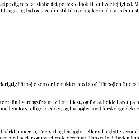
erigtig hårbøjle som er betrukket med stof. Hårbøjlen findes i 
e din hverdagsfrisure eller til fest, og for at holde håret på p
 mellem forskellige bredder, og hårbøjler med forskelige dekora
 hårklemmer i 90’er-stil og hårbøjler, eller silkeglatte scrun
mmer med perler og matchende øreringe. Uanset lejligheden kan