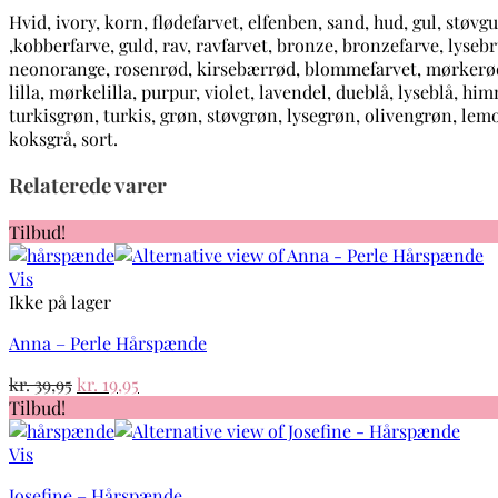
Hvid, ivory, korn, flødefarvet, elfenben, sand, hud, gul, støv
,kobberfarve, guld, rav, ravfarvet, bronze, bronzefarve, lys
neonorange, rosenrød, kirsebærrød, blommefarvet, mørkerød, la
lilla, mørkelilla, purpur, violet, lavendel, dueblå, lyseblå, 
turkisgrøn, turkis, grøn, støvgrøn, lysegrøn, olivengrøn, le
koksgrå, sort.
Relaterede varer
Tilbud!
Vis
Ikke på lager
Anna – Perle Hårspænde
Den
Den
kr.
39,95
kr.
19,95
oprindelige
aktuelle
Tilbud!
pris
pris
var:
er:
Vis
kr. 39,95.
kr. 19,95.
Josefine – Hårspænde