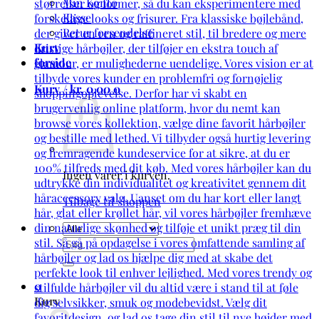
Min Konto
Kasse
Retur forsendelse
Kurv
forside
Kurv /
kr.
0,00
0
Ingen varer i kurven.
Tilbage til shoppen
Søg
efter:
0
Kurv