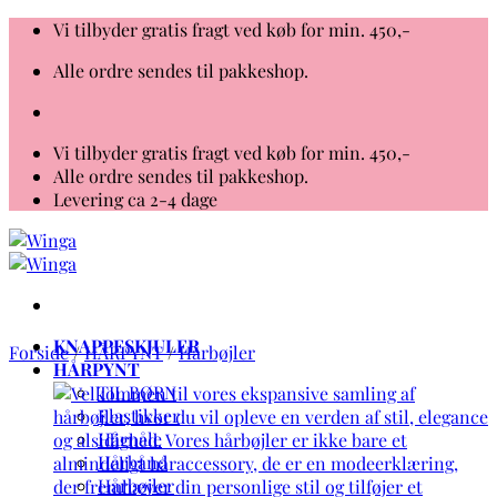
Fortsæt
Vi tilbyder gratis fragt ved køb for min. 450,-
til
Alle ordre sendes til pakkeshop.
indhold
Vi tilbyder gratis fragt ved køb for min. 450,-
Alle ordre sendes til pakkeshop.
Levering ca 2-4 dage
KNAPPESKJULER
Forside
/
HÅRPYNT
/
Hårbøjler
HÅRPYNT
TIL BØRN
Elastikker
Hårnåle
Hårbånd
Hårbøjler