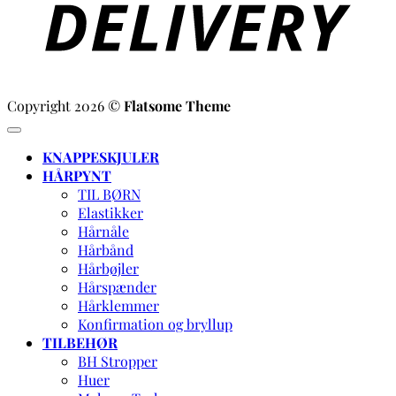
Copyright 2026 ©
Flatsome Theme
KNAPPESKJULER
HÅRPYNT
TIL BØRN
Elastikker
Hårnåle
Hårbånd
Hårbøjler
Hårspænder
Hårklemmer
Konfirmation og bryllup
TILBEHØR
BH Stropper
Huer