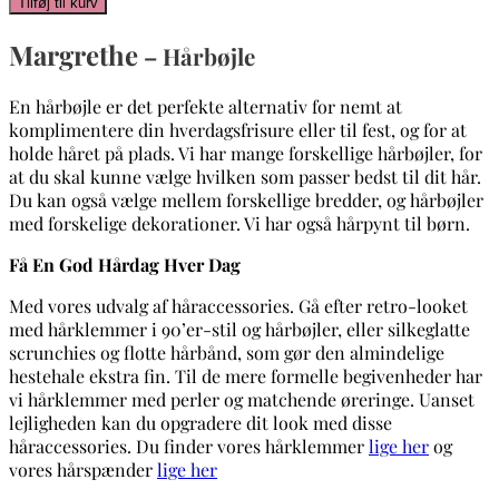
Tilføj til kurv
Hårbøjle
antal
Margrethe
– Hårbøjle
En hårbøjle er det perfekte alternativ for nemt at
komplimentere din hverdagsfrisure eller til fest, og for at
holde håret på plads. Vi har mange forskellige hårbøjler, for
at du skal kunne vælge hvilken som passer bedst til dit hår.
Du kan også vælge mellem forskellige bredder, og hårbøjler
med forskelige dekorationer. Vi har også hårpynt til børn.
Få En God Hårdag Hver Dag
Med vores udvalg af håraccessories. Gå efter retro-looket
med hårklemmer i 90’er-stil og hårbøjler, eller silkeglatte
scrunchies og flotte hårbånd, som gør den almindelige
hestehale ekstra fin. Til de mere formelle begivenheder har
vi hårklemmer med perler og matchende øreringe. Uanset
lejligheden kan du opgradere dit look med disse
håraccessories. Du finder vores hårklemmer
lige her
og
vores hårspænder
lige her