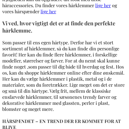
håraccessories. Du finder vores hårklemmer
lige her
og
vores hårspænder
lige her
Vi ved, hvor vigtigt det er at finde den perfekte
hårklemme.
Som passer til ens egen hårtype. Derfor har vi et stort
sortiment af hårklemmer, så du kan finde din personlige
favorit! Her kan du finde flere hårklemmer, i forskellige
modeller, størrelser og farver. For at du nemt skal kunne
finde noget ,som passer til dig både til hverdag og fest. Hos
os, kan du shoppe hårklemmer online efter dine ønskemål.
Her kan du vælge hårklemmer i plastik, metal og i de
materialer, som du foretrækker. Lige meget om det er store
og små til din hårtype. Vælg frit, mellem de klassiske
ensfarvede hårklemmer, til sæsonenes trendy farver og
dekorative hårklemmer med glassten, perler i plast,
blomster og meget mere.
HÅRSPÆNDET – EN TREND DER ER KOMMET FOR AT
BLIVE