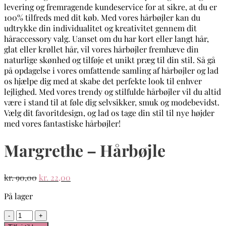
Margrethe – Hårbøjle
Den
Den
kr.
90,00
kr.
22,00
oprindelige
aktuelle
På lager
pris
pris
var:
er:
Margrethe
kr. 90,00.
kr. 22,00.
-