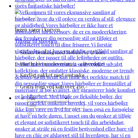
Ingen varer i kurven.
Tilbage til shoppen
✨ Sikker betaling med MobilePay & kort
✨ Hurtig hjemmelevering (2–4 hverdage)
✨ Kærligt pakket med omtanke
✨ Gratis fragt ved køb over 450,-
Søg
efter: