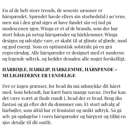
En af de helt store trends, de seneste sæsoner er
hårspændet. Spændet havde ellers sin storhedstid i 90’erne,
men må i den grad siges at have fundet sin vej ind på
modescenen igen. Winga er et af de brands, som der har
stort fokus på netop hårspænder og hårklemmer. Winga
designs og udvalgte vare, er skabt til at glimte af glæde, mod
og god energi. Som en optimistisk solstråle på en grå
regnvejrsdag. Alle hårspænder er designet med et moderne
og legende udtryk, og hedder desuden alle noget forskelligt.
HÅRBØJLE, HÅRKLIP, HÅRKLEMME, HÅRSPÆNDE –
MULIGHEDERNE ER UENDELIGE
Der er ingen grænser, for hvad du må udsmykke dit håret
med. Som bekendt, har kært barn mange navne. Derfor kan
det være svært at finde rundt i, hvad der er hvad. Brug din
fantasi og gå efter det du drømmer om. Et stort udvalg af
hårbøjler, som altid har et feminint og unikt udtryk. Så gå
selv på opdagelse i vores hårspænder og hårpynt og tilføj en
sjov detalje til dit outfit.