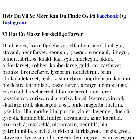
Hvis Du Vil Se Mere Kan Du Finde Os På
Facebook
Og
Instagram
Vi Har En Masse Forskellige Farver
Hvid, ivory, korn, flødefarvet, elfenben, sand, hud, gul,
støvgul, neonfarvet, neongul, lysegul, lemongul, limegul,
lemon ,abrikos, khaki, karrygul, mørkegul, okker,
okkerfarvet, kobber ,kobberfarve, guld, rav, ravfarvet,
bronze, bronzefarve, lysebrun, nøddebrun, brun,
chokoladefarvet, teak, kastanjebrun, mørkebrun, karmin,
bordeaux, karmoisin, pastelfarver, orange, neonorange,
rosenrød, kirsebærrød, blommefarvet, mørkerød,
laksefarvet, cerise, rød, cherise, koral, lyserød, vinrød,
skarlagenrød, skarlagen, rosa, pink, magenta, fuchsia,
lyselilla, lilla, mørkelilla, purpur, violet, lavendel, dueblå,
lyseblå, himmelblå, indigo, akvamarin, azur, kornblå,
marineblå, mørkeblå, ultramarin, neonblå, blå,
petroliumblå, støvblå, turkisblå, turkisgrøn, turkis, grøn,
støvgrøn, lysegrøn, olivengrøn, lemongrøn, cyan, græsgrøn,