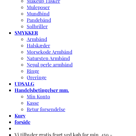
Makeup Tasker
Muleposer
Mundbind
Pandebånd
Solbriller
SMYKKER
Armbånd
Halskæder
Morsekode Armbånd
Natursten Armbånd
Nepal perle armbånd
Ringe
Øreringe
UDSALG
Handelsbetingelser mm.
Min Konto
Kasse
Retur forsendelse
Kurv
forside
Vi tilbyder gratis fragt ved køb for min. 450,-