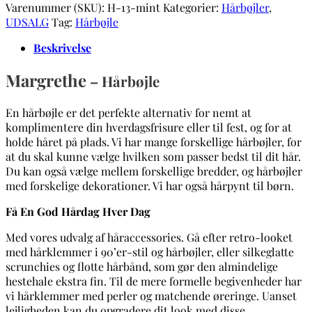
Varenummer (SKU):
H-13-mint
Kategorier:
Hårbøjler
,
UDSALG
Tag:
Hårbøjle
Beskrivelse
Margrethe
– Hårbøjle
En hårbøjle er det perfekte alternativ for nemt at
komplimentere din hverdagsfrisure eller til fest, og for at
holde håret på plads. Vi har mange forskellige hårbøjler, for
at du skal kunne vælge hvilken som passer bedst til dit hår.
Du kan også vælge mellem forskellige bredder, og hårbøjler
med forskelige dekorationer. Vi har også hårpynt til børn.
Få En God Hårdag Hver Dag
Med vores udvalg af håraccessories. Gå efter retro-looket
med hårklemmer i 90’er-stil og hårbøjler, eller silkeglatte
scrunchies og flotte hårbånd, som gør den almindelige
hestehale ekstra fin. Til de mere formelle begivenheder har
vi hårklemmer med perler og matchende øreringe. Uanset
lejligheden kan du opgradere dit look med disse