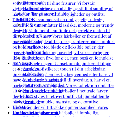
Hårspænder
Hårklemmer
Konfirmation og bryllup
TILBEHØR
BH Stropper
Huer
Makeup Tasker
Muleposer
Mundbind
Pandebånd
Solbriller
SMYKKER
Armbånd
Halskæder
Morsekode Armbånd
Natursten Armbånd
Nepal perle armbånd
Ringe
Øreringe
UDSALG
Handelsbetingelser mm.