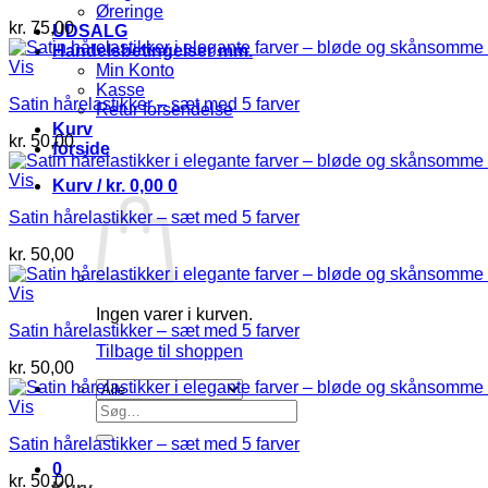
Øreringe
kr.
75,00
UDSALG
Handelsbetingelser mm.
Vis
Min Konto
Kasse
Satin hårelastikker – sæt med 5 farver
Retur forsendelse
Kurv
kr.
50,00
forside
Vis
Kurv /
kr.
0,00
0
Satin hårelastikker – sæt med 5 farver
kr.
50,00
Vis
Ingen varer i kurven.
Satin hårelastikker – sæt med 5 farver
Tilbage til shoppen
kr.
50,00
Vis
Søg
efter:
Satin hårelastikker – sæt med 5 farver
0
kr.
50,00