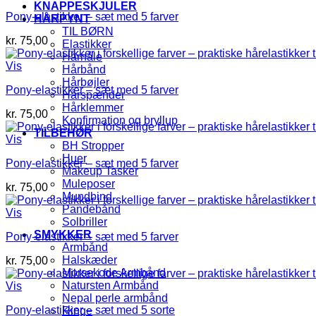
KNAPPESKJULER
Pony-elastikker – sæt med 5 farver
HÅRPYNT
TIL BØRN
kr.
75,00
Elastikker
Hårnåle
Vis
Hårbånd
Hårbøjler
Pony-elastikker – sæt med 5 farver
Hårspænder
Hårklemmer
kr.
75,00
Konfirmation og bryllup
TILBEHØR
Vis
BH Stropper
Huer
Pony-elastikker – sæt med 5 farver
Makeup Tasker
Muleposer
kr.
75,00
Mundbind
Pandebånd
Vis
Solbriller
SMYKKER
Pony-elastikker – sæt med 5 farver
Armbånd
Halskæder
kr.
75,00
Morsekode Armbånd
Natursten Armbånd
Vis
Nepal perle armbånd
Pony-elastikker – sæt med 5 sorte
Ringe