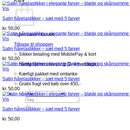
Kurv
Vis
Satin hårelastikker – sæt med 5 farver
kr.
50,00
Ingen varer i kurven.
Vis
Tilbage til shoppen
Satin hårelastikker – sæt med 5 farver
✨ Sikker betaling med MobilePay & kort
kr.
50,00
✨ Hurtig hjemmelevering (2–4 hverdage)
Vis
✨ Kærligt pakket med omtanke
Satin hårelastikker – sæt med 5 farver
✨ Gratis fragt ved køb over 450,-
kr.
50,00
Søg
Vis
efter:
Satin hårelastikker – sæt med 5 farver
kr.
50,00