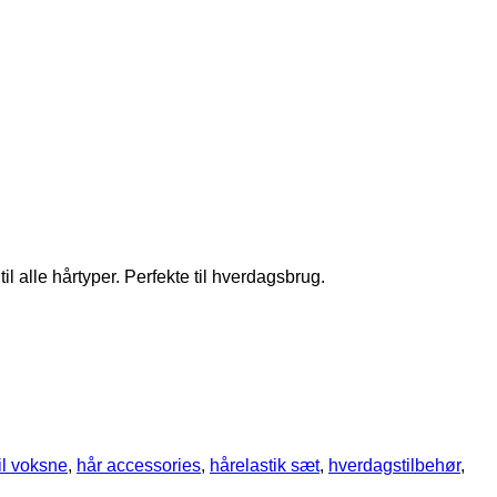
il alle hårtyper. Perfekte til hverdagsbrug.
til voksne
,
hår accessories
,
hårelastik sæt
,
hverdagstilbehør
,