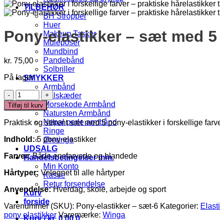
TILBEHØR
BH Stropper
Huer
Pony-elastikker – sæt med 5 
Makeup Tasker
Muleposer
Mundbind
Pandebånd
kr.
75,00
Solbriller
På lager
SMYKKER
Armbånd
Pony-
Halskæder
elastikker
Morsekode Armbånd
Tilføj til kurv
–
Natursten Armbånd
sæt
Nepal perle armbånd
Praktisk og stilrent sæt med 5 pony-elastikker i forskellige far
med
Ringe
5
Indhold:
5 pony-elastikker
Øreringe
farver
UDSALG
antal
Farver:
Både ensfarvede og blandede
Handelsbetingelser mm.
Min Konto
Hårtyper:
Velegnet til alle hårtyper
Kasse
Retur forsendelse
Anvendelse:
Hverdag, skole, arbejde og sport
Kurv
forside
Varenummer (SKU):
Pony-elastikker – sæt-6
Kategorier:
Elast
pony elastikker
Varemærke:
Winga
Kurv /
kr.
0,00
0