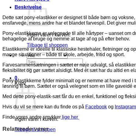
Beskrivelse
Dette sæt pony-elastikker er designet til både børn og voksne, de
ensfarvede, mens andre har et blandet farvespil. Det giver muligh
Pony-elastikkerne er velegnede til alle hårtyper – uanset om du h
Ingen varer i kurven.
behagelige at bruge og nemme at tage af og på efter behov.
Tilbage til shoppen
Elastikkerne er ideelle til klassiske hestehaler, fletninger og
mange situationer – både til skole, arbejde, fritid og sport.
Søg
Farvesammensætningen i sættet er nøje udvalgt, så elastikkern
efter:
fleksibilitet og gør sættet alsidigt. Med ét sæt har du altid en 
0
Pony-elastikkerne fylder minimalt og er nemme at have med i t
Kurv
løsning til børn. Sættet er også velegnet som en lille gaveidé e
Med dette pony-elastik-sæt får du en enkel, funktionel og fleks
Hvis du vil se mere kan du finde os på
Facebook
og
Instagram
Finde vores andre smykker
lige her
Ingen varer i kurven.
Relaterede varer
Tilbage til shoppen