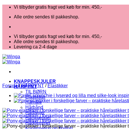
Fortsæt
Vi tilbyder gratis fragt ved køb for min. 450,-
til
Alle ordre sendes til pakkeshop.
indhold
Vi tilbyder gratis fragt ved køb for min. 450,-
Alle ordre sendes til pakkeshop.
Levering ca 2-4 dage
KNAPPESKJULER
Forside
/
HÅRPYNT
/
Elastikker
HÅRPYNT
TIL BØRN
Elastikker
Hårnåle
Hårbånd
Hårbøjler
Hårspænder
Hårklemmer
Konfirmation og bryllup