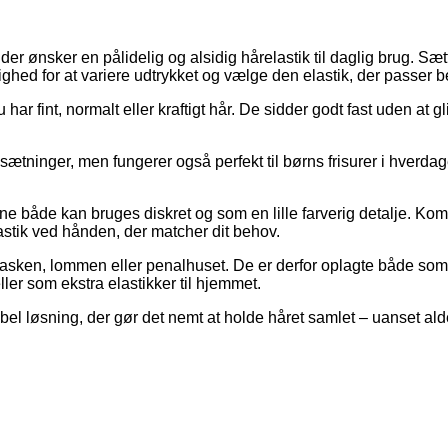
r ønsker en pålidelig og alsidig hårelastik til daglig brug. Sætte
ed for at variere udtrykket og vælge den elastik, der passer bedst
ar fint, normalt eller kraftigt hår. De sidder godt fast uden at g
 opsætninger, men fungerer også perfekt til børns frisurer i hver
e både kan bruges diskret og som en lille farverig detalje. Kom
elastik ved hånden, der matcher dit behov.
asken, lommen eller penalhuset. De er derfor oplagte både som 
ller som ekstra elastikker til hjemmet.
ibel løsning, der gør det nemt at holde håret samlet – uanset ald