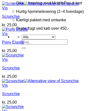
✨ Sikker betaling med MobilePay & kort
Vis
✨ Hurtig hjemmelevering (2–4 hverdage)
Scrunchie
✨ Kærligt pakket med omtanke
kr.
25,00
✨ Gratis fragt ved køb over 450,-
Vis
Søg
Pony Elastik
efter:
kr.
25,00
Vis
Scrunchie
kr.
25,00
Vis
Scrunchie
kr.
25,00