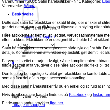
Varenummer (SKU):
Satin hårelastikker - Nr 1
Kategorier:
Elas
Varemærke:
Winga
Beskrivelse
Dette sæt satin hårelastikker er skabt til dig, der ønsker et st
gør det nemt at variere dit look og tilpasse din styling efter b
Ingen varer i kurven.
Hårelastikkerne er fremstillet i et glat, vævet satinmateriale 
Tilbage til shoppen
eller trækkes. Elastikkerne er designet til at holde håret sikke
Satin hårelastikkerne er velegnede til både tykt og fint hår. 
Søg
detalje. Kombinationen af funktion og æstetik gør dem til et al
efter:
Farverne i sættet er nøje udvalgt, så de komplimenterer hinande
0
tilføje et strejf af farve, giver disse hårelastikker dig fleksibilitet 
Kurv
Den lette og behagelige kvalitet gør elastikkerne komfortable
som en fast del af din egen accessories-samling.
Med disse satin hårelastikker får du en enkel og stilfuld løsn
Hvis du vil se mere kan du finde os på
Facebook
og
Instagram
Ingen varer i kurven.
Finde vores andre smykker
lige her
Tilbage til shoppen