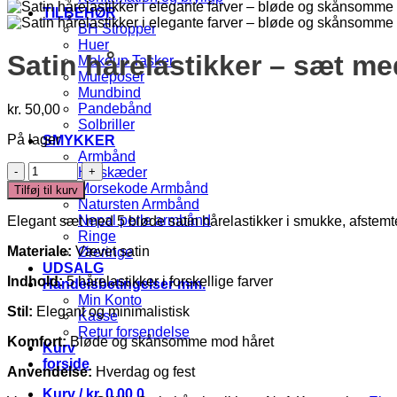
TILBEHØR
BH Stropper
Huer
Satin hårelastikker – sæt me
Makeup Tasker
Muleposer
Mundbind
Pandebånd
kr.
50,00
Solbriller
På lager
SMYKKER
Armbånd
Satin
Halskæder
hårelastikker
Morsekode Armbånd
Tilføj til kurv
–
Natursten Armbånd
sæt
Nepal perle armbånd
Elegant sæt med 5 bløde satin hårelastikker i smukke, afstemt
med
Ringe
5
Materiale:
Vævet satin
Øreringe
farver
UDSALG
antal
Indhold:
5 hårelastikker i forskellige farver
Handelsbetingelser mm.
Min Konto
Stil:
Elegant og minimalistisk
Kasse
Retur forsendelse
Komfort:
Bløde og skånsomme mod håret
Kurv
forside
Anvendelse:
Hverdag og fest
Kurv /
kr.
0,00
0