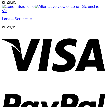
kr.
29,95
Vis
Lone – Scrunchie
kr.
29,95
V
P