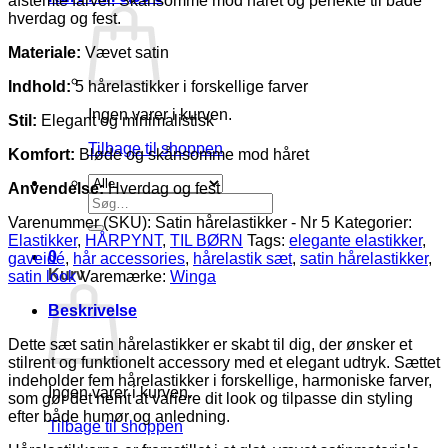
afstemte farver. Skånsomme mod håret og perfekte til både
5
hverdag og fest.
farver
antal
Materiale:
Vævet satin
Indhold:
5 hårelastikker i forskellige farver
Ingen varer i kurven.
Stil:
Elegant og minimalistisk
Tilbage til shoppen
Komfort:
Bløde og skånsomme mod håret
Anvendelse:
Hverdag og fest
Søg
efter:
Varenummer (SKU):
Satin hårelastikker - Nr 5
Kategorier:
Elastikker
,
HÅRPYNT
,
TIL BØRN
Tags:
elegante elastikker
,
0
gaveidé
,
hår accessories
,
hårelastik sæt
,
satin hårelastikker
,
Kurv
satin look
Varemærke:
Winga
Beskrivelse
Dette sæt satin hårelastikker er skabt til dig, der ønsker et
stilrent og funktionelt accessory med et elegant udtryk. Sættet
indeholder fem hårelastikker i forskellige, harmoniske farver,
Ingen varer i kurven.
som gør det nemt at variere dit look og tilpasse din styling
efter både humør og anledning.
Tilbage til shoppen