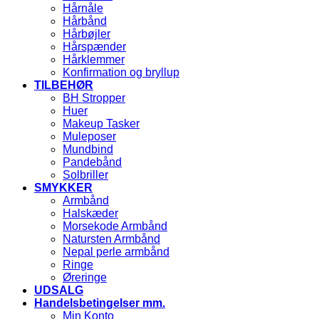
Hårnåle
Hårbånd
Hårbøjler
Hårspænder
Hårklemmer
Konfirmation og bryllup
TILBEHØR
BH Stropper
Huer
Makeup Tasker
Muleposer
Mundbind
Pandebånd
Solbriller
SMYKKER
Armbånd
Halskæder
Morsekode Armbånd
Natursten Armbånd
Nepal perle armbånd
Ringe
Øreringe
UDSALG
Handelsbetingelser mm.
Min Konto