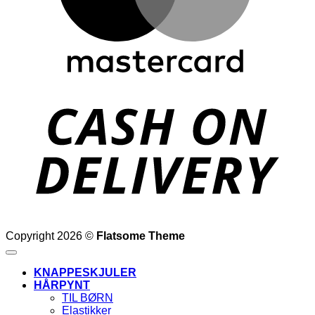
D
Copyright 2026 ©
Flatsome Theme
KNAPPESKJULER
HÅRPYNT
TIL BØRN
Elastikker