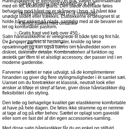
Hårelastikkerne er fremstillet i et glat, vævet satinmateriale
✨ Sikker betaling med MobilePay & kort
med en let, eksklusiv glans. Den bløde overflade føles
behagelig mod håret og er skånsom i brug, så håret ikke
✨ Hurtig hjemmelevering (2–4 hverdage)
unødigt slides eller trækkes. Elastikkerne er designet til at
holde håret sikkert på plads, samtidig med at de bevarer en
✨ Kærligt pakket med omtanke
let og komfortabel pasform.
✨ Gratis fragt ved køb over 450,-
Satin hårelastikkerne er velegnede til både tykt og fint hår.
De fungerer perfekt til hestehaler, knolde og løse
opsætninger og kan også bæres om håndleddet som en
Søg
diskret, dekorativ detalje. Kombinationen af funktion og
efter:
æstetik gør dem til et alsidigt accessory, der passer ind i en
moderne garderobe.
Farverne i sættet er nøje udvalgt, så de komplimenterer
hinanden og giver dig flere stylingmuligheder i ét samlet sæt.
Uanset om du foretrækker et klassisk, neutralt look eller
ønsker at tilføje et strejf af farve, giver disse hårelastikker dig
fleksibilitet i din styling.
Den lette og behagelige kvalitet gør elastikkerne komfortable
at have på hele dagen. De føles ikke stramme og er nemme
at tage af og på efter behov. Sættet er oplagt som gaveidé
eller som en fast del af din egen accessories-samling.
Med disse satin hårelastikker får du en enkel og stilfuld