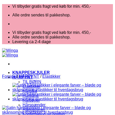
Fortsæt
Vi tilbyder gratis fragt ved køb for min. 450,-
til
Alle ordre sendes til pakkeshop.
indhold
Vi tilbyder gratis fragt ved køb for min. 450,-
Alle ordre sendes til pakkeshop.
Levering ca 2-4 dage
KNAPPESKJULER
Forside
/
HÅRPYNT
/
Elastikker
HÅRPYNT
TIL BØRN
Elastikker
Hårnåle
Hårbånd
Hårbøjler
Hårspænder
Hårklemmer
Konfirmation og bryllup