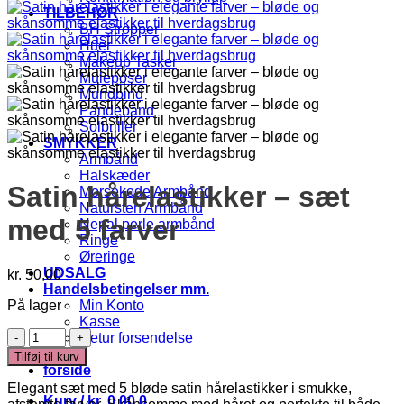
TILBEHØR
BH Stropper
Huer
Makeup Tasker
Muleposer
Mundbind
Pandebånd
Solbriller
SMYKKER
Armbånd
Halskæder
Satin hårelastikker – sæt
Morsekode Armbånd
Natursten Armbånd
med 5 farver
Nepal perle armbånd
Ringe
Øreringe
UDSALG
kr.
50,00
Handelsbetingelser mm.
På lager
Min Konto
Kasse
Satin
Retur forsendelse
hårelastikker
Kurv
Tilføj til kurv
–
forside
sæt
Elegant sæt med 5 bløde satin hårelastikker i smukke,
med
Kurv /
kr.
0,00
0