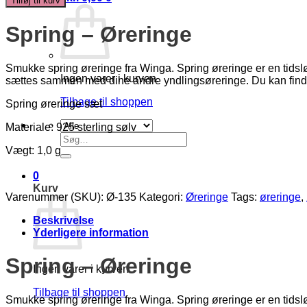
Tilføj til kurv
antal
Spring – Øreringe
Smukke spring øreringe fra Winga. Spring øreringe er en tidsløb
Ingen varer i kurven.
sættes sammen med dine andre yndlingsøreringe. Du kan find
Tilbage til shoppen
Spring øreringe sæt
Materiale: 925 sterling sølv
Søg
efter:
Vægt: 1,0 g
0
Kurv
Varenummer (SKU):
Ø-135
Kategori:
Øreringe
Tags:
øreringe
,
Beskrivelse
Yderligere information
Spring – Øreringe
Ingen varer i kurven.
Tilbage til shoppen
Smukke spring øreringe fra Winga. Spring øreringe er en tidsløb