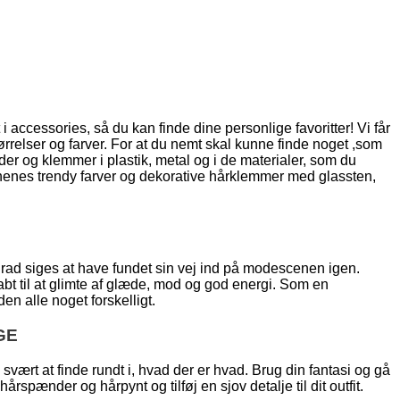
t i accessories, så du kan finde dine personlige favoritter! Vi får
ørrelser og farver. For at du nemt skal kunne finde noget ,som
er og klemmer i plastik, metal og i de materialer, som du
sonenes trendy farver og dekorative hårklemmer med glassten,
grad siges at have fundet sin vej ind på modescenen igen.
bt til at glimte af glæde, mod og god energi. Som en
n alle noget forskelligt.
GE
ært at finde rundt i, hvad der er hvad. Brug din fantasi og gå
rspænder og hårpynt og tilføj en sjov detalje til dit outfit.