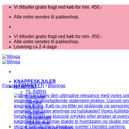
Fortsæt
Vi tilbyder gratis fragt ved køb for min. 450,-
til
Alle ordre sendes til pakkeshop.
indhold
Vi tilbyder gratis fragt ved køb for min. 450,-
Alle ordre sendes til pakkeshop.
Levering ca 2-4 dage
KNAPPESKJULER
Forside
/
SMYKKER
/
Øreringe
HÅRPYNT
TIL BØRN
Elastikker
Hårnåle
Hårbånd
Hårbøjler
Hårspænder
Hårklemmer
Konfirmation og bryllup