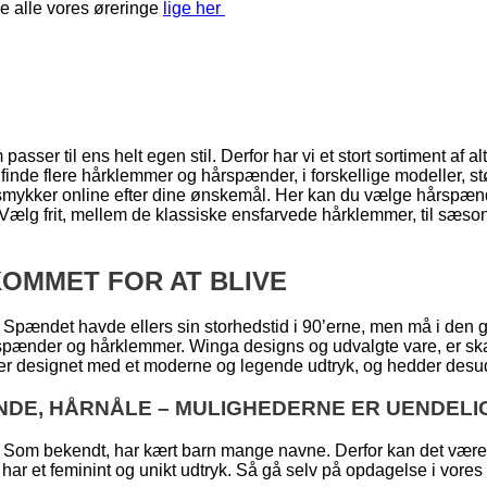
e alle vores øreringe
lige her
asser til ens helt egen stil. Derfor har vi et stort sortiment af al
 finde flere hårklemmer og hårspænder, i forskellige modeller, st
e smykker online efter dine ønskemål. Her kan du vælge hårspænd
e. Vælg frit, mellem de klassiske ensfarvede hårklemmer, til sæ
OMMET FOR AT BLIVE
 Spændet havde ellers sin storhedstid i 90’erne, men må i den 
rspænder og hårklemmer. Winga designs og udvalgte vare, er ska
 er designet med et moderne og legende udtryk, og hedder desude
NDE, HÅRNÅLE – MULIGHEDERNE ER UENDELI
Som bekendt, har kært barn mange navne. Derfor kan det være sv
har et feminint og unikt udtryk. Så gå selv på opdagelse i vores hå