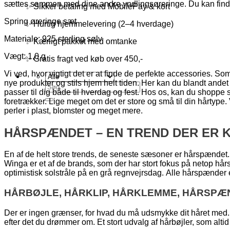
sættes sammen med dine andre yndlingsøreringe. Du kan find
✨ Sikker betaling med MobilePay & kort
Spring øreringe sæt
✨ Hurtig hjemmelevering (2–4 hverdage)
Materiale: 925 sterling sølv
✨ Kærligt pakket med omtanke
Vægt: 1,0 g
✨ Gratis fragt ved køb over 450,-
Vi ved, hvor vigtigt det er at finde de perfekte accessories. Som p
nye produkter og stils hjem helt tiden. Her kan du blandt andet
Søg
passer til dig både til hverdag og fest. Hos os, kan du shopp
efter:
foretrækker. Lige meget om det er store og små til din hårtyp
perler i plast, blomster og meget mere.
HÅRSPÆNDET – EN TREND DER ER K
En af de helt store trends, de seneste sæsoner er hårspændet.
Winga er et af de brands, som der har stort fokus på netop hå
optimistisk solstråle på en grå regnvejrsdag. Alle hårspænder
HÅRBØJLE, HÅRKLIP, HÅRKLEMME, HÅRSPÆ
Der er ingen grænser, for hvad du må udsmykke dit håret med. 
efter det du drømmer om. Et stort udvalg af hårbøjler, som altid 