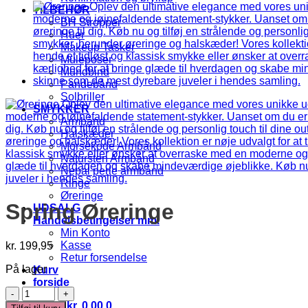
TILBEHØR
BH Stropper
Huer
Makeup Tasker
Muleposer
Mundbind
Pandebånd
Solbriller
SMYKKER
Armbånd
Halskæder
Morsekode Armbånd
Natursten Armbånd
Nepal perle armbånd
Ringe
Øreringe
Spring Øreringe
UDSALG
Handelsbetingelser mm.
Min Konto
Kasse
kr.
199,95
Retur forsendelse
På lager
Kurv
forside
Spring
Øreringe
Kurv /
kr.
0,00
0