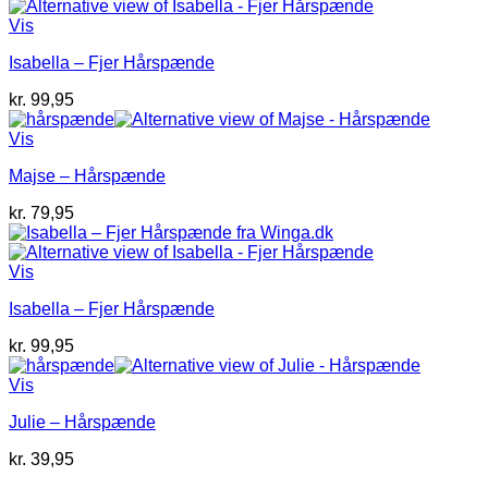
pris
pris
var:
er:
Vis
kr. 39,95.
kr. 19,95.
Isabella – Fjer Hårspænde
kr.
99,95
Vis
Majse – Hårspænde
kr.
79,95
Vis
Isabella – Fjer Hårspænde
kr.
99,95
Vis
Julie – Hårspænde
kr.
39,95
V