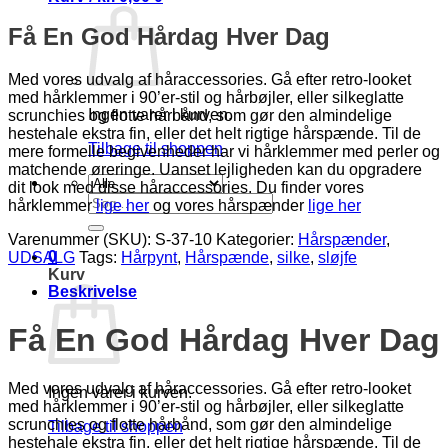
Få En God Hårdag Hver Dag
Med vores udvalg af håraccessories. Gå efter retro-looket
med hårklemmer i 90’er-stil og hårbøjler, eller silkeglatte
Ingen varer i kurven.
scrunchies og flotte hårbånd, som gør den almindelige
hestehale ekstra fin, eller det helt rigtige hårspænde. Til de
Tilbage til shoppen
mere formelle begivenheder har vi hårklemmer med perler og
matchende øreringe. Uanset lejligheden kan du opgradere
dit look med disse håraccessories. Du finder vores
Søg
hårklemmer
lige her
og vores hårspænder
lige her
efter:
Varenummer (SKU):
S-37-10
Kategorier:
Hårspænder
,
0
UDSALG
Tags:
Hårpynt
,
Hårspænde
,
silke
,
sløjfe
Kurv
Beskrivelse
Få En God Hårdag Hver Dag
Med vores udvalg af håraccessories. Gå efter retro-looket
Ingen varer i kurven.
med hårklemmer i 90’er-stil og hårbøjler, eller silkeglatte
scrunchies og flotte hårbånd, som gør den almindelige
Tilbage til shoppen
hestehale ekstra fin, eller det helt rigtige hårspænde. Til de