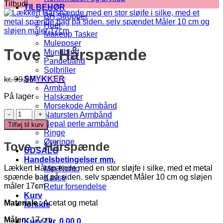
Tilbud!
TILBEHØR
BH Stropper
Huer
Makeup Tasker
Muleposer
Tove – Hårspænde
Mundbind
Pandebånd
Solbriller
Den
Den
SMYKKER
kr.
99,95
kr.
50,00
oprindelige
aktuelle
Armbånd
På lager
pris
pris
Halskæder
var:
er:
Morsekode Armbånd
Tove
kr. 99,95.
kr. 50,00.
Natursten Armbånd
-
Nepal perle armbånd
Tilføj til kurv
Hårspænde
Ringe
antal
Øreringe
Tove – Hårspænde
UDSALG
Handelsbetingelser mm.
Lækkert Hårspænde med en stor sløjfe i silke, med et metal
Min Konto
spænde bag på siden. selv spændet Måler 10 cm og sløjen
Kasse
måler 17cm
Retur forsendelse
Kurv
Materiale
: Acetat og metal
forside
Måler :
17 cm.
Kurv /
kr.
0,00
0