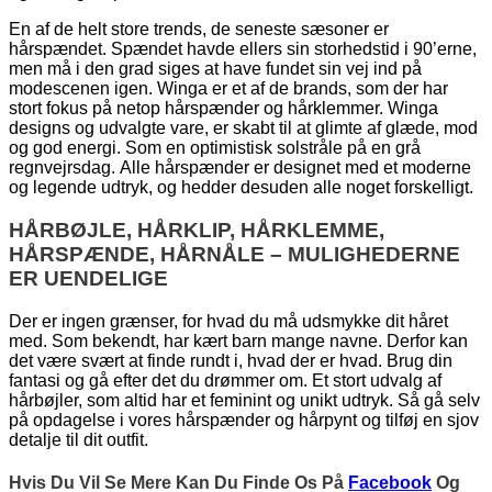
En af de helt store trends, de seneste sæsoner er
hårspændet. Spændet havde ellers sin storhedstid i 90’erne,
men må i den grad siges at have fundet sin vej ind på
modescenen igen. Winga er et af de brands, som der har
stort fokus på netop hårspænder og hårklemmer. Winga
designs og udvalgte vare, er skabt til at glimte af glæde, mod
og god energi. Som en optimistisk solstråle på en grå
regnvejrsdag. Alle hårspænder er designet med et moderne
og legende udtryk, og hedder desuden alle noget forskelligt.
HÅRBØJLE, HÅRKLIP, HÅRKLEMME,
HÅRSPÆNDE, HÅRNÅLE – MULIGHEDERNE
ER UENDELIGE
Der er ingen grænser, for hvad du må udsmykke dit håret
med. Som bekendt, har kært barn mange navne. Derfor kan
det være svært at finde rundt i, hvad der er hvad. Brug din
fantasi og gå efter det du drømmer om. Et stort udvalg af
hårbøjler, som altid har et feminint og unikt udtryk. Så gå selv
på opdagelse i vores hårspænder og hårpynt og tilføj en sjov
detalje til dit outfit.
Hvis Du Vil Se Mere Kan Du Finde Os På
Facebook
Og