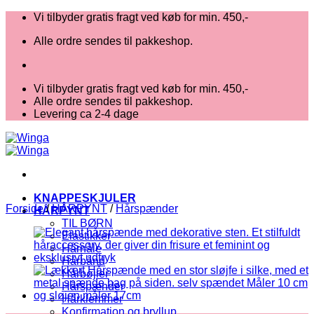
Fortsæt
Vi tilbyder gratis fragt ved køb for min. 450,-
til
Alle ordre sendes til pakkeshop.
indhold
Vi tilbyder gratis fragt ved køb for min. 450,-
Alle ordre sendes til pakkeshop.
Levering ca 2-4 dage
KNAPPESKJULER
Forside
/
HÅRPYNT
/
Hårspænder
HÅRPYNT
TIL BØRN
Elastikker
Hårnåle
Hårbånd
Hårbøjler
Hårspænder
Hårklemmer
Konfirmation og bryllup