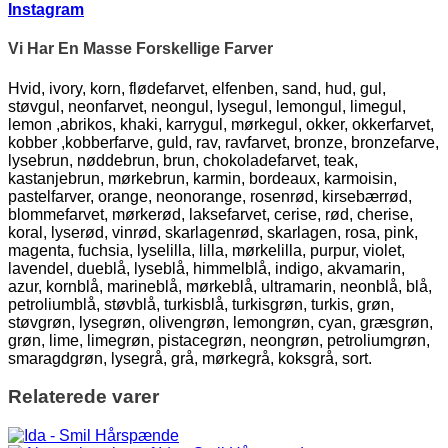
Instagram
Vi Har En Masse Forskellige Farver
Hvid, ivory, korn, flødefarvet, elfenben, sand, hud, gul,
støvgul, neonfarvet, neongul, lysegul, lemongul, limegul,
lemon ,abrikos, khaki, karrygul, mørkegul, okker, okkerfarvet,
kobber ,kobberfarve, guld, rav, ravfarvet, bronze, bronzefarve,
lysebrun, nøddebrun, brun, chokoladefarvet, teak,
kastanjebrun, mørkebrun, karmin, bordeaux, karmoisin,
pastelfarver, orange, neonorange, rosenrød, kirsebærrød,
blommefarvet, mørkerød, laksefarvet, cerise, rød, cherise,
koral, lyserød, vinrød, skarlagenrød, skarlagen, rosa, pink,
magenta, fuchsia, lyselilla, lilla, mørkelilla, purpur, violet,
lavendel, dueblå, lyseblå, himmelblå, indigo, akvamarin,
azur, kornblå, marineblå, mørkeblå, ultramarin, neonblå, blå,
petroliumblå, støvblå, turkisblå, turkisgrøn, turkis, grøn,
støvgrøn, lysegrøn, olivengrøn, lemongrøn, cyan, græsgrøn,
grøn, lime, limegrøn, pistacegrøn, neongrøn, petroliumgrøn,
smaragdgrøn, lysegrå, grå, mørkegrå, koksgrå, sort.
Relaterede varer