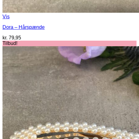
Vis
Dora – Hårspænde
kr.
79,95
Tilbud!