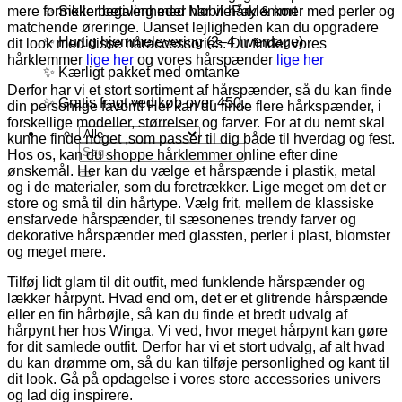
✨ Sikker betaling med MobilePay & kort
mere formelle begivenheder har vi hårklemmer med perler og
matchende øreringe. Uanset lejligheden kan du opgradere
✨ Hurtig hjemmelevering (2–4 hverdage)
dit look med disse håraccessories. Du finder vores
hårklemmer
lige her
og vores hårspænder
lige her
✨ Kærligt pakket med omtanke
Derfor har vi et stort sortiment af hårspænder, så du kan finde
✨ Gratis fragt ved køb over 450,-
din personlige favorit! Her kan du finde flere hårkspænder, i
forskellige modeller, størrelser og farver. For at du nemt skal
kunne finde noget ,som passer til dig både til hverdag og fest.
Søg
Hos os, kan du shoppe hårklemmer online efter dine
efter:
ønskemål. Her kan du vælge et hårspænde i plastik, metal
og i de materialer, som du foretrækker. Lige meget om det er
store og små til din hårtype. Vælg frit, mellem de klassiske
ensfarvede hårspænder, til sæsonenes trendy farver og
dekorative hårspænder med glassten, perler i plast, blomster
og meget mere.
Tilføj lidt glam til dit outfit, med funklende hårspænder og
lækker hårpynt. Hvad end om, det er et glitrende hårspænde
eller en fin hårbøjle, så kan du finde et bredt udvalg af
hårpynt her hos Winga. Vi ved, hvor meget hårpynt kan gøre
for dit samlede outfit. Derfor har vi et stort udvalg, af alt hvad
du kan drømme om, så du kan tilføje personlighed og kant til
dit look. Gå på opdagelse i vores store accessories univers
og lad dig inspirere.