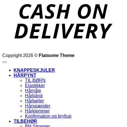
D
Copyright 2026 ©
Flatsome Theme
KNAPPESKJULER
HÅRPYNT
TIL BØRN
Elastikker
Hårnåle
Hårbånd
Hårbøjler
Hårspænder
Hårklemmer
Konfirmation og bryllup
TILBEHØR
BH Stropper