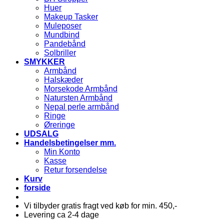
Huer
Makeup Tasker
Muleposer
Mundbind
Pandebånd
Solbriller
SMYKKER
Armbånd
Halskæder
Morsekode Armbånd
Natursten Armbånd
Nepal perle armbånd
Ringe
Øreringe
UDSALG
Handelsbetingelser mm.
Min Konto
Kasse
Retur forsendelse
Kurv
forside
Vi tilbyder gratis fragt ved køb for min. 450,-
Levering ca 2-4 dage