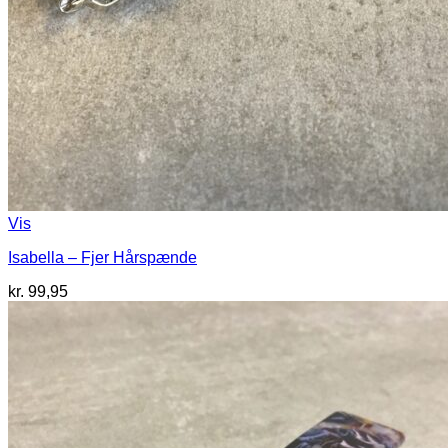
Vis
Isabella – Fjer Hårspænde
kr.
99,95