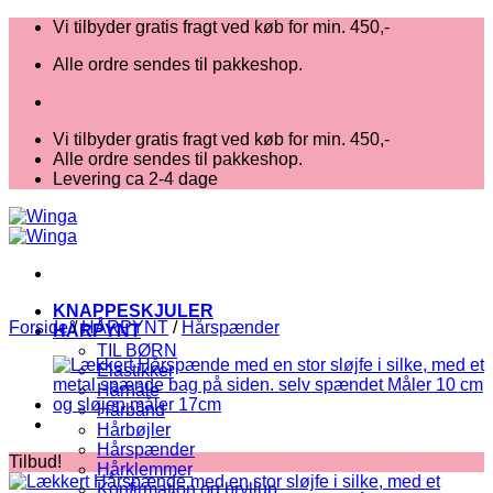
Fortsæt
Vi tilbyder gratis fragt ved køb for min. 450,-
til
Alle ordre sendes til pakkeshop.
indhold
Vi tilbyder gratis fragt ved køb for min. 450,-
Alle ordre sendes til pakkeshop.
Levering ca 2-4 dage
KNAPPESKJULER
Forside
/
HÅRPYNT
/
Hårspænder
HÅRPYNT
TIL BØRN
Elastikker
Hårnåle
Hårbånd
Hårbøjler
Hårspænder
Tilbud!
Hårklemmer
Konfirmation og bryllup