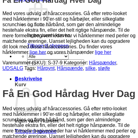
Få En God Hårdag Hver Dag
Med vores udvalg af håraccessories. Gå efter retro-looket
med hårklemmer i 90’er-stil og hårbøjler, eller silkeglatte
scrunchies og flotte hårbånd, som gør den almindelige
hestehale ekstra fin, eller det helt rigtige hårspænde. Til de
Ingen varer i kurven.
mere formelle begivenheder har vi hårklemmer med perler og
matchende øreringe. Uanset lejligheden kan du opgradere
Tilbage til shoppen
dit look med disse håraccessories. Du finder vores
hårklemmer
lige her
og vores hårspænder
lige her
Søg
Varenummer (SKU):
S-37-9
Kategorier:
Hårspænder
,
efter:
UDSALG
Tags:
Hårpynt
,
Hårspænde
,
silke
,
sløjfe
Beskrivelse
0
Kurv
Få En God Hårdag Hver Dag
Med vores udvalg af håraccessories. Gå efter retro-looket
med hårklemmer i 90’er-stil og hårbøjler, eller silkeglatte
scrunchies og flotte hårbånd, som gør den almindelige
Ingen varer i kurven.
hestehale ekstra fin, eller det helt rigtige hårspænde. Til de
mere formelle begivenheder har vi hårklemmer med perler og
Tilbage til shoppen
matchende øreringe. Uanset lejligheden kan du opgradere