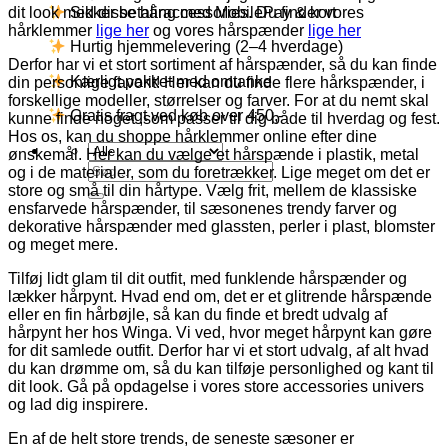
dit look med disse håraccessories. Du finder vores
Sikker betaling med MobilePay & kort
hårklemmer
lige her
og vores hårspænder
lige her
Hurtig hjemmelevering (2–4 hverdage)
Derfor har vi et stort sortiment af hårspænder, så du kan finde
Kærligt pakket med omtanke
din personlige favorit! Her kan du finde flere hårkspænder, i
forskellige modeller, størrelser og farver. For at du nemt skal
Gratis fragt ved køb over 450,-
kunne finde noget ,som passer til dig både til hverdag og fest.
Hos os, kan du shoppe hårklemmer online efter dine
ønskemål. Her kan du vælge et hårspænde i plastik, metal
Søg
og i de materialer, som du foretrækker. Lige meget om det er
efter:
store og små til din hårtype. Vælg frit, mellem de klassiske
ensfarvede hårspænder, til sæsonenes trendy farver og
dekorative hårspænder med glassten, perler i plast, blomster
og meget mere.
Tilføj lidt glam til dit outfit, med funklende hårspænder og
lækker hårpynt. Hvad end om, det er et glitrende hårspænde
eller en fin hårbøjle, så kan du finde et bredt udvalg af
hårpynt her hos Winga. Vi ved, hvor meget hårpynt kan gøre
for dit samlede outfit. Derfor har vi et stort udvalg, af alt hvad
du kan drømme om, så du kan tilføje personlighed og kant til
dit look. Gå på opdagelse i vores store accessories univers
og lad dig inspirere.
En af de helt store trends, de seneste sæsoner er