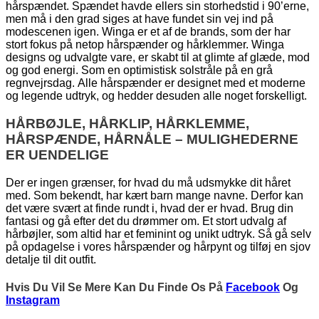
hårspændet. Spændet havde ellers sin storhedstid i 90’erne,
men må i den grad siges at have fundet sin vej ind på
modescenen igen. Winga er et af de brands, som der har
stort fokus på netop hårspænder og hårklemmer. Winga
designs og udvalgte vare, er skabt til at glimte af glæde, mod
og god energi. Som en optimistisk solstråle på en grå
regnvejrsdag. Alle hårspænder er designet med et moderne
og legende udtryk, og hedder desuden alle noget forskelligt.
HÅRBØJLE, HÅRKLIP, HÅRKLEMME,
HÅRSPÆNDE, HÅRNÅLE – MULIGHEDERNE
ER UENDELIGE
Der er ingen grænser, for hvad du må udsmykke dit håret
med. Som bekendt, har kært barn mange navne. Derfor kan
det være svært at finde rundt i, hvad der er hvad. Brug din
fantasi og gå efter det du drømmer om. Et stort udvalg af
hårbøjler, som altid har et feminint og unikt udtryk. Så gå selv
på opdagelse i vores hårspænder og hårpynt og tilføj en sjov
detalje til dit outfit.
Hvis Du Vil Se Mere Kan Du Finde Os På
Facebook
Og
Instagram