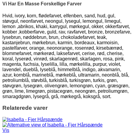
Vi Har En Masse Forskellige Farver
Hvid, ivory, korn, flødefarvet, elfenben, sand, hud, gul,
støvgul, neonfarvet, neongul, lysegul, lemongul, limegul,
lemon ,abrikos, khaki, karrygul, mørkegul, okker, okkerfarvet,
kobber ,kobberfarve, guld, rav, ravfarvet, bronze, bronzefarve,
lysebrun, nøddebrun, brun, chokoladefarvet, teak,
kastanjebrun, mørkebrun, karmin, bordeaux, karmoisin,
pastelfarver, orange, neonorange, rosenrød, kirsebærrød,
blommefarvet, mørkerød, laksefarvet, cerise, rød, cherise,
koral, lyserød, vinrød, skarlagenrød, skarlagen, rosa, pink,
magenta, fuchsia, lyselilla, lilla, mørkelilla, purpur, violet,
lavendel, dueblå, lyseblå, himmelblå, indigo, akvamarin,
azur, kornblå, marineblå, mørkeblå, ultramarin, neonblå, blå,
petroliumblå, støvblå, turkisblå, turkisgrøn, turkis, grøn,
støvgrøn, lysegrøn, olivengrøn, lemongrøn, cyan, græsgrøn,
grøn, lime, limegrøn, pistacegrøn, neongrøn, petroliumgrøn,
smaragdgrøn, lysegrå, grå, mørkegrå, koksgrå, sort.
Relaterede varer
Vis