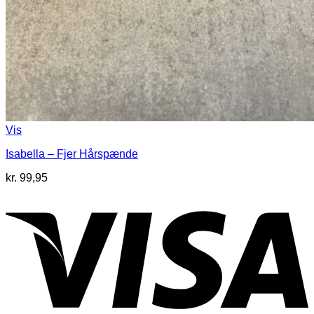
Vis
Isabella – Fjer Hårspænde
kr.
99,95
V