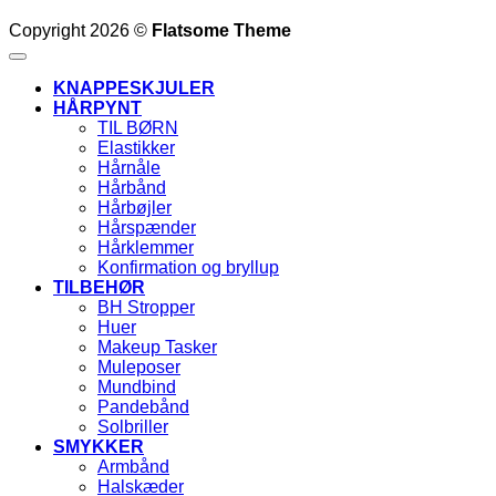
Copyright 2026 ©
Flatsome Theme
KNAPPESKJULER
HÅRPYNT
TIL BØRN
Elastikker
Hårnåle
Hårbånd
Hårbøjler
Hårspænder
Hårklemmer
Konfirmation og bryllup
TILBEHØR
BH Stropper
Huer
Makeup Tasker
Muleposer
Mundbind
Pandebånd
Solbriller
SMYKKER
Armbånd
Halskæder