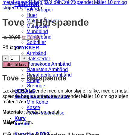
TILBEHØR
BH Stropper
Huer
Tove – Hårspænde
Makeup Tasker
Muleposer
Mundbind
Den
Den
Pandebånd
kr.
99,95
kr.
50,00
oprindelige
aktuelle
Solbriller
På lager
pris
pris
SMYKKER
var:
er:
Armbånd
Tove
kr. 99,95.
kr. 50,00.
Halskæder
-
Morsekode Armbånd
Tilføj til kurv
Hårspænde
Natursten Armbånd
antal
Nepal perle armbånd
Tove – Hårspænde
Ringe
Øreringe
Lækkert Hårspænde med en stor sløjfe i silke, med et metal
UDSALG
spænde bag på siden. selv spændet Måler 10 cm og sløjen
Handelsbetingelser mm.
måler 17cm
Min Konto
Kasse
Materiale
: Acetat og metal
Retur forsendelse
Kurv
Måler :
17 cm.
forside
Kurv /
kr.
0,00
0