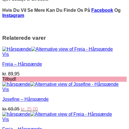
Hvis Du Vil Se Mere Kan Du Finde Os På
Facebook
Og
Instagram
Relaterede varer
Vis
Freja – Hårspænde
kr.
89,95
Tilbud!
Vis
Josefine – Hårspænde
Den
Den
kr.
69,95
kr.
35,00
oprindelige
aktuelle
pris
pris
Vis
var:
er: