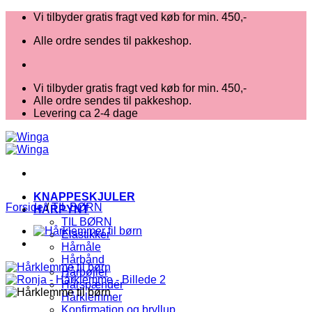
Fortsæt
Vi tilbyder gratis fragt ved køb for min. 450,-
til
Alle ordre sendes til pakkeshop.
indhold
Vi tilbyder gratis fragt ved køb for min. 450,-
Alle ordre sendes til pakkeshop.
Levering ca 2-4 dage
KNAPPESKJULER
Forside
/
TIL BØRN
HÅRPYNT
TIL BØRN
Elastikker
Hårnåle
Hårbånd
Hårbøjler
Hårspænder
Hårklemmer
Konfirmation og bryllup