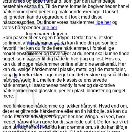
scrunchies og flotte hårbånd, som gør den almindelige
hestehale ekstra fin. Til de mere formelle begivenheder har vi
hårklemmer med perler og matchende øreringe. Uanset
lejligheden kan du opgradere dit look med disse
håraccessories. Du finder vores hårklemmer
lige her
og
vores hårspænder
lige her
Ingen varer i kurven.
Som passer til ens egen hårtype. Derfor har vi et stort
sortiment af hårklemmer, så du kan finde din personlige
Tilbage til shoppen
favorit! Her kan du finde flere hårklemmer, i forskellige
modeller, størrelser og farver. For at du nemt skal kunne finde
noget, som passer til dig både til hverdag og fest. Hos os,
Søg
kan du shoppe hårklemmer online efter dine ønskemål. Her
efter:
kan du vælge hårklemmer i plastik, metal og i de materialer,
som du foretrækker. Lige meget om det er store og små til din
0
hårtype. Vælg frit, mellem de klassiske ensfarvede
Kurv
hårklemmer, til sæsonenes trendy farver og dekorative
hårklemmer med glassten, perler i plast, blomster og meget
mere.
med funklende hårklemme og lækker hårpynt. Hvad end om,
det er et glitrende hårklemme eller en fin hårbøjle, så kan du
Ingen varer i kurven.
finde et bredt udvalg af hårpynt her hos Winga. Vi ved, hvor
meget hårpynt kan gøre for dit samlede outfit. Derfor har vi et
Tilbage til shoppen
stort udvalg, af alt hvad du kan drømme om, så du kan tilføje