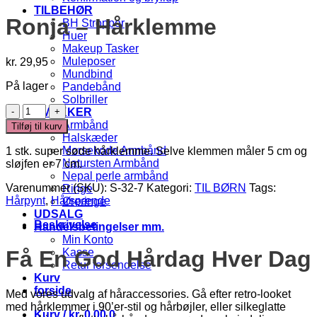
TILBEHØR
Ronja – Hårklemme
BH Stropper
Huer
Makeup Tasker
Muleposer
kr.
29,95
Mundbind
På lager
Pandebånd
Solbriller
Ronja
SMYKKER
-
Armbånd
Tilføj til kurv
Hårklemme
Halskæder
antal
Morsekode Armbånd
1 stk. super søde hårklemme. Selve klemmen måler 5 cm og
Natursten Armbånd
sløjfen er 7 cm.
Nepal perle armbånd
Varenummer (SKU):
S-32-7
Kategori:
TIL BØRN
Tags:
Ringe
Hårpynt
,
Hårspænde
Øreringe
UDSALG
Beskrivelse
Handelsbetingelser mm.
Min Konto
Kasse
Få En God Hårdag Hver Dag
Retur forsendelse
Kurv
forside
Med vores udvalg af håraccessories. Gå efter retro-looket
med hårklemmer i 90’er-stil og hårbøjler, eller silkeglatte
Kurv /
kr.
0,00
0