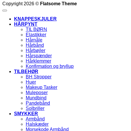
Copyright 2026 ©
Flatsome Theme
KNAPPESKJULER
HÅRPYNT
TIL BØRN
Elastikker
Hårnåle
Hårbånd
Hårbøjler
Hårspænder
Hårklemmer
Konfirmation og bryllup
TILBEHØR
BH Stropper
Huer
Makeup Tasker
Muleposer
Mundbind
Pandebånd
Solbriller
SMYKKER
Armbånd
Halskæder
Morsekode Armbånd