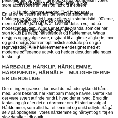
personlighed og kant til dit look. Gå på opdagelse i vores
✨ Sikker betaling med MobilePay & kort
store accessories univers og lad dig inspirere.
✨ Hurtig hjemmelevering (2–4 hverdage)
En af de helt store trends, de seneste sæsoner er
hårklemmer. Spændet havde ellers sin storhedstid i 90’erne,
✨ Kærligt pakket med omtanke
men må i den grad siges at have fundet sin vej ind på
modescenen igen. Winga er et af de brands, som der har
✨ Gratis fragt ved køb over 450,-
stort fokus på netop hårspænder og hårklemmer. Winga
designs og udvalgte vare, er skabt til at glimte af glæde, mod
og god energi. Som en optimistisk solstråle på en grå
Søg
regnvejrsdag. Alle hårklemmerne er designet med et
efter:
moderne og legende udtryk, og hedder desuden alle noget
forskelligt.
HÅRBØJLE, HÅRKLIP, HÅRKLEMME,
HÅRSPÆNDE, HÅRNÅLE – MULIGHEDERNE
ER UENDELIGE
Der er ingen grænser, for hvad du må udsmykke dit håret
med. Som bekendt, har kært barn mange navne. Derfor kan
det være svært at finde rundt i, hvad der er hvad. Brug din
fantasi og gå efter det du drømmer om. Et stort udvalg af
Hårklemmer, som altid har et feminint og unikt udtryk. Så gå
selv på opdagelse i vores hårklemme og hårpynt og tilføj en
sjov detalje til dit outfit.