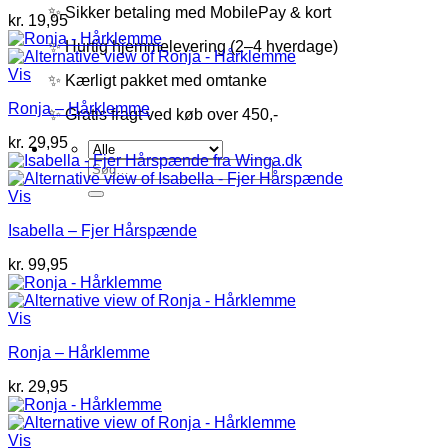
✨ Sikker betaling med MobilePay & kort
kr.
19,95
✨ Hurtig hjemmelevering (2–4 hverdage)
Vis
✨ Kærligt pakket med omtanke
Ronja – Hårklemme
✨ Gratis fragt ved køb over 450,-
kr.
29,95
Søg
efter:
Vis
Isabella – Fjer Hårspænde
kr.
99,95
Vis
Ronja – Hårklemme
kr.
29,95
Vis