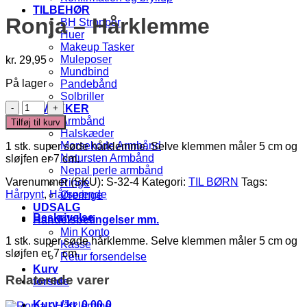
TILBEHØR
Ronja – Hårklemme
BH Stropper
Huer
Makeup Tasker
Muleposer
kr.
29,95
Mundbind
På lager
Pandebånd
Solbriller
Ronja
SMYKKER
-
Armbånd
Tilføj til kurv
Hårklemme
Halskæder
antal
Morsekode Armbånd
1 stk. super søde hårklemme. Selve klemmen måler 5 cm og
Natursten Armbånd
sløjfen er 7 cm.
Nepal perle armbånd
Varenummer (SKU):
S-32-4
Kategori:
TIL BØRN
Tags:
Ringe
Hårpynt
,
Hårspænde
Øreringe
UDSALG
Beskrivelse
Handelsbetingelser mm.
Min Konto
1 stk. super søde hårklemme. Selve klemmen måler 5 cm og
Kasse
sløjfen er 7 cm.
Retur forsendelse
Kurv
Relaterede varer
forside
Kurv /
kr.
0,00
0