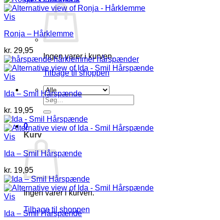
Vis
Ronja – Hårklemme
kr.
29,95
Ingen varer i kurven.
Tilbage til shoppen
Vis
Ida – Smil Hårspænde
Søg
efter:
kr.
19,95
0
Kurv
Vis
Ida – Smil Hårspænde
kr.
19,95
Ingen varer i kurven.
Vis
Tilbage til shoppen
Ida – Smil Hårspænde