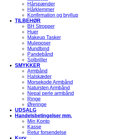
Hårspænder
Hårklemmer
Konfirmation og bryllup
TILBEHØR
BH Stropper
Huer
Makeup Tasker
Muleposer
Mundbind
Pandebånd
Solbriller
SMYKKER
Armbånd
Halskæder
Morsekode Armbånd
Natursten Armbånd
Nepal perle armbånd
Ringe
Øreringe
UDSALG
Handelsbetingelser mm.
Min Konto
Kasse
Retur forsendelse
Kurv