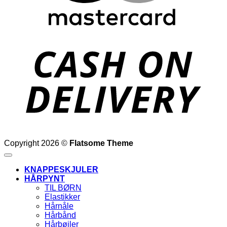
D
Copyright 2026 ©
Flatsome Theme
KNAPPESKJULER
HÅRPYNT
TIL BØRN
Elastikker
Hårnåle
Hårbånd
Hårbøjler