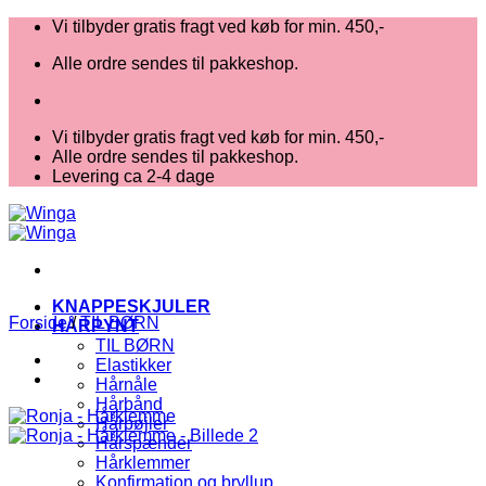
Fortsæt
Vi tilbyder gratis fragt ved køb for min. 450,-
til
Alle ordre sendes til pakkeshop.
indhold
Vi tilbyder gratis fragt ved køb for min. 450,-
Alle ordre sendes til pakkeshop.
Levering ca 2-4 dage
KNAPPESKJULER
Forside
/
TIL BØRN
HÅRPYNT
TIL BØRN
Elastikker
Hårnåle
Hårbånd
Hårbøjler
Hårspænder
Hårklemmer
Konfirmation og bryllup