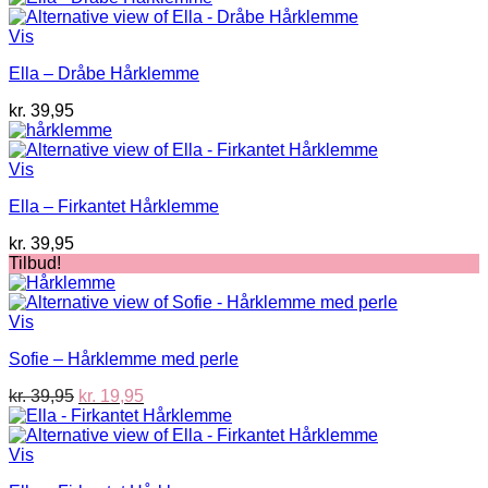
Vis
Ella – Dråbe Hårklemme
kr.
39,95
Vis
Ella – Firkantet Hårklemme
kr.
39,95
Tilbud!
Vis
Sofie – Hårklemme med perle
Den
Den
kr.
39,95
kr.
19,95
oprindelige
aktuelle
pris
pris
var:
er:
Vis
kr. 39,95.
kr. 19,95.