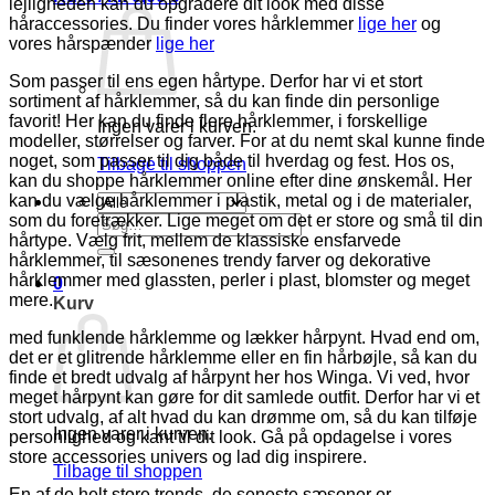
lejligheden kan du opgradere dit look med disse
håraccessories. Du finder vores hårklemmer
lige her
og
vores hårspænder
lige her
Som passer til ens egen hårtype. Derfor har vi et stort
sortiment af hårklemmer, så du kan finde din personlige
favorit! Her kan du finde flere hårklemmer, i forskellige
Ingen varer i kurven.
modeller, størrelser og farver. For at du nemt skal kunne finde
noget, som passer til dig både til hverdag og fest. Hos os,
Tilbage til shoppen
kan du shoppe hårklemmer online efter dine ønskemål. Her
kan du vælge hårklemmer i plastik, metal og i de materialer,
som du foretrækker. Lige meget om det er store og små til din
Søg
hårtype. Vælg frit, mellem de klassiske ensfarvede
efter:
hårklemmer, til sæsonenes trendy farver og dekorative
hårklemmer med glassten, perler i plast, blomster og meget
0
mere.
Kurv
med funklende hårklemme og lækker hårpynt. Hvad end om,
det er et glitrende hårklemme eller en fin hårbøjle, så kan du
finde et bredt udvalg af hårpynt her hos Winga. Vi ved, hvor
meget hårpynt kan gøre for dit samlede outfit. Derfor har vi et
stort udvalg, af alt hvad du kan drømme om, så du kan tilføje
Ingen varer i kurven.
personlighed og kant til dit look. Gå på opdagelse i vores
store accessories univers og lad dig inspirere.
Tilbage til shoppen
En af de helt store trends, de seneste sæsoner er