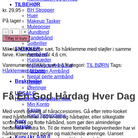
TILBEHØR
BH Stropper
kr.
29,95
Huer
På lager
Makeup Tasker
Muleposer
Mikela
Mundbind
-
Pandebånd
Tilføj til kurv
Hårklemme
Solbriller
sæt
SMYKKER
Mikela Hårklemme sæt, To hårklemme med sløjfer i samme
antal
Armbånd
farve. Klemmerne mål 4,6 cm.
Halskæder
Varenummer (SKU):
sæt-1-1
Kategori:
TIL BØRN
Tags:
Morsekode Armbånd
Hårklemme
,
til børn
Natursten Armbånd
Nepal perle armbånd
Beskrivelse
Ringe
Øreringe
UDSALG
Få En God Hårdag Hver Dag
Handelsbetingelser mm.
Min Konto
Kasse
Med vores udvalg af håraccessories. Gå efter retro-looket
Retur forsendelse
med hårklemmer i 90’er-stil og hårbøjler, eller silkeglatte
Kurv
scrunchies og flotte hårbånd, som gør den almindelige
forside
hestehale ekstra fin. Til de mere formelle begivenheder har vi
hårklemmer med perler og matchende øreringe. Uanset
Kurv /
kr.
0,00
0