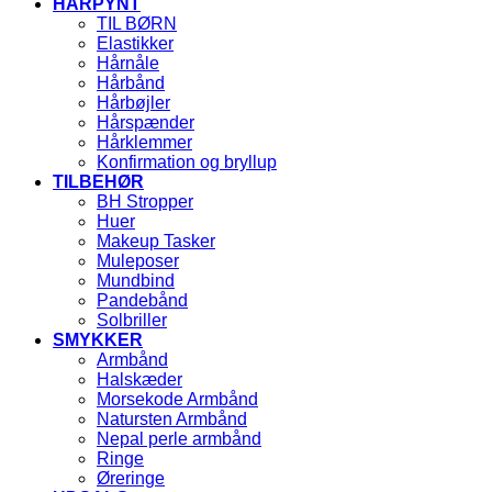
HÅRPYNT
TIL BØRN
Elastikker
Hårnåle
Hårbånd
Hårbøjler
Hårspænder
Hårklemmer
Konfirmation og bryllup
TILBEHØR
BH Stropper
Huer
Makeup Tasker
Muleposer
Mundbind
Pandebånd
Solbriller
SMYKKER
Armbånd
Halskæder
Morsekode Armbånd
Natursten Armbånd
Nepal perle armbånd
Ringe
Øreringe