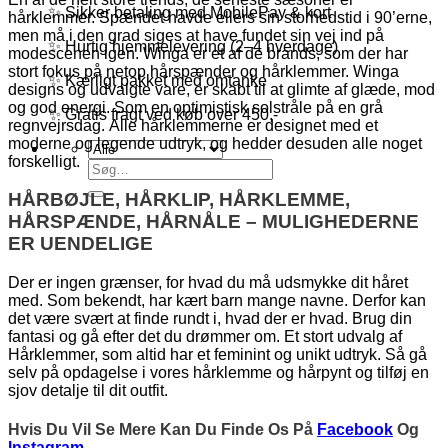
✨ Sikker betaling med MobilePay & kort
hårklemmer. Spændet havde ellers sin storhedstid i 90’erne,
men må i den grad siges at have fundet sin vej ind på
✨ Hurtig hjemmelevering (2–4 hverdage)
modescenen igen. Winga er et af de brands, som der har
stort fokus på netop hårspænder og hårklemmer. Winga
✨ Kærligt pakket med omtanke
designs og udvalgte vare, er skabt til at glimte af glæde, mod
og god energi. Som en optimistisk solstråle på en grå
✨ Gratis fragt ved køb over 450,-
regnvejrsdag. Alle hårklemmerne er designet med et
moderne og legende udtryk, og hedder desuden alle noget
forskelligt.
Søg
efter:
HÅRBØJLE, HÅRKLIP, HÅRKLEMME,
HÅRSPÆNDE, HÅRNÅLE – MULIGHEDERNE
ER UENDELIGE
Der er ingen grænser, for hvad du må udsmykke dit håret
med. Som bekendt, har kært barn mange navne. Derfor kan
det være svært at finde rundt i, hvad der er hvad. Brug din
fantasi og gå efter det du drømmer om. Et stort udvalg af
Hårklemmer, som altid har et feminint og unikt udtryk. Så gå
selv på opdagelse i vores hårklemme og hårpynt og tilføj en
sjov detalje til dit outfit.
Hvis Du Vil Se Mere Kan Du Finde Os På
Facebook
Og
Instagram