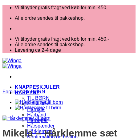
Fortsæt
Vi tilbyder gratis fragt ved køb for min. 450,-
til
Alle ordre sendes til pakkeshop.
indhold
Vi tilbyder gratis fragt ved køb for min. 450,-
Alle ordre sendes til pakkeshop.
Levering ca 2-4 dage
KNAPPESKJULER
Forside
/
TIL BØRN
HÅRPYNT
TIL BØRN
Elastikker
Hårnåle
Hårbånd
Hårbøjler
Hårspænder
Mikela – Hårklemme sæt
Hårklemmer
Konfirmation og bryllup