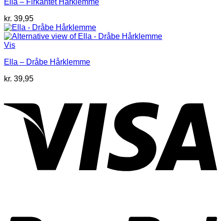
Ella – Firkantet Hårklemme
kr.
39,95
Vis
Ella – Dråbe Hårklemme
kr.
39,95
V
P