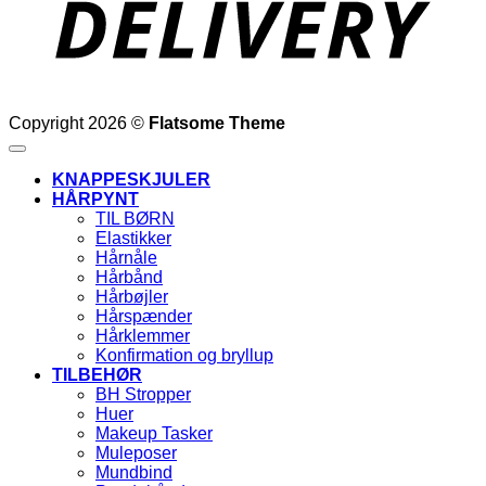
Copyright 2026 ©
Flatsome Theme
KNAPPESKJULER
HÅRPYNT
TIL BØRN
Elastikker
Hårnåle
Hårbånd
Hårbøjler
Hårspænder
Hårklemmer
Konfirmation og bryllup
TILBEHØR
BH Stropper
Huer
Makeup Tasker
Muleposer
Mundbind