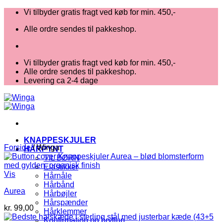
Fortsæt
Vi tilbyder gratis fragt ved køb for min. 450,-
til
Alle ordre sendes til pakkeshop.
indhold
Vi tilbyder gratis fragt ved køb for min. 450,-
Alle ordre sendes til pakkeshop.
Levering ca 2-4 dage
KNAPPESKJULER
Forside
/
Winga
HÅRPYNT
TIL BØRN
Elastikker
Vis
Hårnåle
Hårbånd
Aurea
Hårbøjler
Hårspænder
kr.
99,00
Hårklemmer
Konfirmation og bryllup