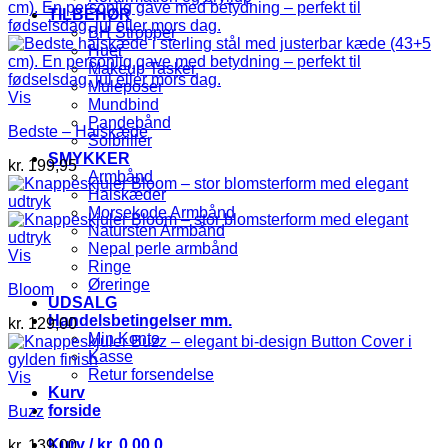
TILBEHØR
BH Stropper
Huer
Makeup Tasker
Muleposer
Vis
Mundbind
Pandebånd
Bedste – Halskæde
Solbriller
SMYKKER
kr.
199,95
Armbånd
Halskæder
Morsekode Armbånd
Natursten Armbånd
Nepal perle armbånd
Vis
Ringe
Øreringe
Bloom
UDSALG
Handelsbetingelser mm.
kr.
129,00
Min Konto
Kasse
Retur forsendelse
Vis
Kurv
forside
Buzz
Kurv /
kr.
0,00
0
kr.
139,00