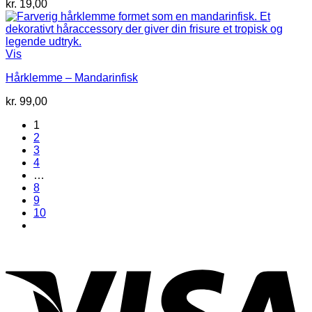
kr.
19,00
Vis
Hårklemme – Mandarinfisk
kr.
99,00
1
2
3
4
…
8
9
10
V