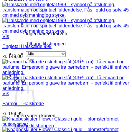
Ingen varer i kurven.
Vis
Tilbage til shoppen
Engletal Halskæde 999
kr.
149,00
Søg
efter:
0
Kurv
Vis
Farmor – Halskæde
kr.
199,95
Ingen varer i kurven.
Tilbage til shoppen