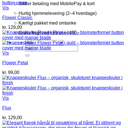
✨ Sikker betaling med MobilePay & kort
Vis
✨ Hurtig hjemmelevering (2–4 hverdage)
Flower Classic
✨ Kærligt pakket med omtanke
kr.
129,00
✨ Gratis fragt ved køb over 450,-
Søg
efter:
Vis
Flower Petal
kr.
99,00
Vis
Flux
kr.
129,00