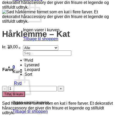
Ingen varer i kurven.
Hårklemme – Kat
Tilbage til shoppen
kr.
39,00
Søg
efter:
Hvid
Lyserød
0
Farve
Leopard
Kurv
Sort
Ryd
Hårklemme
–
Tilføj til kurv
Kat
antal
Ingen varer i kurven.
Sød hårklemme formet som en kat i flere farver. Et dekorativt
håraccessory der giver din frisure et legende og stilfuldt
Tilbage til shoppen
udtryk.