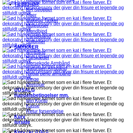
TILBEHØR
BH Stropper
Huer
Makeup Tasker
Muleposer
Mundbind
Pandebånd
Solbriller
SMYKKER
Armbånd
Halskæder
Morsekode Armbånd
Natursten Armbånd
Nepal perle armbånd
Ringe
Øreringe
UDSALG
Handelsbetingelser mm.
Min Konto
Kasse
Retur forsendelse
Kurv
forside
Kurv /
kr.
0,00
0