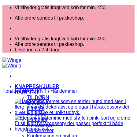
Fortsæt
Vi tilbyder gratis fragt ved køb for min. 450,-
til
Alle ordre sendes til pakkeshop.
indhold
Vi tilbyder gratis fragt ved køb for min. 450,-
Alle ordre sendes til pakkeshop.
Levering ca 2-4 dage
KNAPPESKJULER
Forside
/
HÅRPYNT
/
Hårklemmer
HÅRPYNT
TIL BØRN
Elastikker
Hårnåle
Hårbånd
Hårbøjler
Hårspænder
Hårklemmer
Konfirmation og bryllup