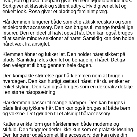
hvid, sort og rosa. Leopard giver et mere iøjnefaldende look.
Sort giver et klassisk og stilrent udtryk. Hvid giver et let og
enkelt look. Rosa giver et blødt og feminint præg.
Hårklemmen fungerer både som et praktisk redskab og som
et dekorativt accessory. Den kan bruges til mange forskellige
frisurer. Den er ideel til halvt opsat hår. Den kan også bruges
til at samle mindre sektioner af håret. Samtidig kan den holde
håret væk fra ansigtet.
Klemmen åbner og lukker let. Den holder håret sikkert på
plads. Samtidig føles den let og behagelig i håret. Det gør
den velegnet til brug gennem hele dagen.
Den kompakte størrelse gør hårklemmen nem at bruge i
hverdagen. Den kan hurtigt sættes i håret, når du ønsker en
enkel styling. Den kan også bruges som en dekorativ detalje
i en større håropsætning.
Hårklemmen passer til mange hårtyper. Den kan bruges i
både fint og tykkere hår. Den kan også bruges af både børn
og voksne. Det gør den til et alsidigt håraccessory.
Kattens enkle form gør hårklemmen både moderne og
stilfuld. Den fungerer derfor ikke kun som en praktisk løsning.
Den fungerer også som et lille accessory, der kan give din