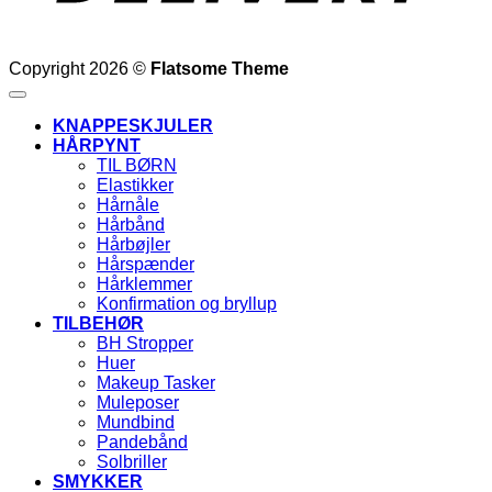
Copyright 2026 ©
Flatsome Theme
KNAPPESKJULER
HÅRPYNT
TIL BØRN
Elastikker
Hårnåle
Hårbånd
Hårbøjler
Hårspænder
Hårklemmer
Konfirmation og bryllup
TILBEHØR
BH Stropper
Huer
Makeup Tasker
Muleposer
Mundbind
Pandebånd
Solbriller
SMYKKER