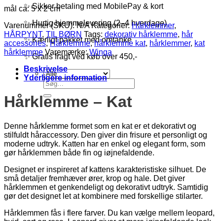
✨ Sikker betaling med MobilePay & kort
mål ca: 5 x 2 cm
✨ Hurtig hjemmelevering (2–4 hverdage)
Varenummer (SKU):
N/A
Kategorier:
Hårklemmer
,
HÅRPYNT
,
TIL BØRN
Tags:
dekorativ hårklemme
,
hår
✨ Kærligt pakket med omtanke
accessories
,
Hårklemme
,
hårklemme kat
,
hårklemmer
,
kat
hårklemme
Varemærke:
Winga
✨ Gratis fragt ved køb over 450,-
Beskrivelse
Yderligere information
Søg
efter:
Hårklemme – Kat
Denne hårklemme formet som en kat er et dekorativt og
stilfuldt håraccessory. Den giver din frisure et personligt og
moderne udtryk. Katten har en enkel og elegant form, som
gør hårklemmen både fin og iøjnefaldende.
Designet er inspireret af kattens karakteristiske silhuet. De
små detaljer fremhæver ører, krop og hale. Det giver
hårklemmen et genkendeligt og dekorativt udtryk. Samtidig
gør det designet let at kombinere med forskellige stilarter.
Hårklemmen fås i flere farver. Du kan vælge mellem leopard,