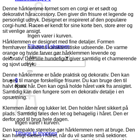
Denne hårklemme formet som en corgi er et sødt og
dekorativt håraccessory. Den giver din frisure et legende og
personligt udtryk. Designet er inspireret af den populære
corgi-hund. Racen er kendt for sine korte ben, store ører og
sit venlige ansigt.
Ingen varer i kurven.
Hårklemmen er designet med fine detaljer. Formen
Tilbage til shoppen
fremhæver hundens karakteristiske udseende. De varme
orange og hvide farver gør hårklemmen levende og
dekorativ. Den lille hundefigur giver samtidig et charmerende
Søg
og sjovt udtryk.
efter:
Denne hårklemme er både praktisk og dekorativ. Den kan
0
bruges til mange forskellige frisurer. Du kan bruge den til
Kurv
halvt opsat hår. Den kan også holde håret væk fra ansigtet.
Samtidig kan den fungere som en dekorativ detalje i en
opsætning.
Klemmen åbner og lukker let. Den holder håret sikkert på
plads. Samtidig føles den let og behagelig i håret. Den er
derfor god til brug hele dagen.
Ingen varer i kurven.
Den kompakte størrelse gør hårklemmen nem at bruge. Den
Tilbage til shoppen
kan hurtigt sættes i håret, når du vil samle små sektioner.