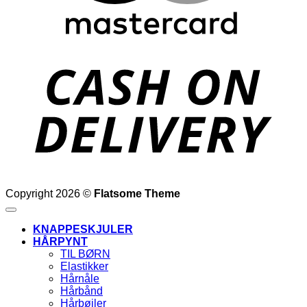
D
Copyright 2026 ©
Flatsome Theme
KNAPPESKJULER
HÅRPYNT
TIL BØRN
Elastikker
Hårnåle
Hårbånd
Hårbøjler