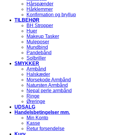
Hårspænder
Hårklemmer
Konfirmation og bryllup
TILBEHØR
BH Stropper
Huer
Makeup Tasker
Muleposer
Mundbind
Pandebånd
Solbriller
SMYKKER
Armbånd
Halskæder
Morsekode Armbånd
Natursten Armbånd
Nepal perle armbånd
Ringe
Øreringe
UDSALG
Handelsbetingelser mm.
Min Konto
Kasse
Retur forsendelse
Kurv