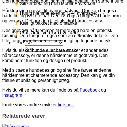
Den fungerer også godt som en lille detalje i en større frisure.
Sikker betaling med MobilePay & kort
Hårklemmen passer til mange hårtyper. Den kan bruges i
Hurtig hjemmelevering (2–4 hverdage)
både fint og tykkere hår. Den kan også bruges af både børn
og voksne. Det gør den til et alsidigt håraccessory.
Kærligt pakket med omtanke
Designet gør hårklemmen til mere end bare en praktisk
Gratis fragt ved køb over 450,-
løsning. Den fungerer også som en dekorativ detalje. Den
lille corgi giver frisuren et personligt og legende udtryk.
Søg
Hvis du elsker hunde eller bare ønsker et anderledes
efter:
håraccessory, er denne hårklemme et godt valg. Den
kombinerer funktion og design i ét produkt.
Med sit søde hundedesign og sine fine farver er denne
hårklemme et charmerende accessory. Den kan give din
frisure et unikt og personligt præg.
Hvis du vil se mere kan du finde os på
Facebook
og
Instagram
Finde vores andre smykker
lige her
Relaterede varer