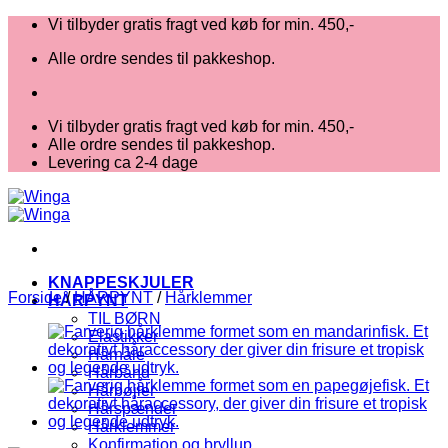
Fortsæt
Vi tilbyder gratis fragt ved køb for min. 450,-
til
Alle ordre sendes til pakkeshop.
indhold
Vi tilbyder gratis fragt ved køb for min. 450,-
Alle ordre sendes til pakkeshop.
Levering ca 2-4 dage
KNAPPESKJULER
Forside
/
HÅRPYNT
/
Hårklemmer
HÅRPYNT
TIL BØRN
Elastikker
Hårnåle
Hårbånd
Hårbøjler
Hårspænder
Hårklemmer
Konfirmation og bryllup