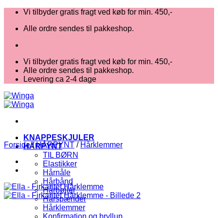
Fortsæt
Vi tilbyder gratis fragt ved køb for min. 450,-
til
Alle ordre sendes til pakkeshop.
indhold
Vi tilbyder gratis fragt ved køb for min. 450,-
Alle ordre sendes til pakkeshop.
Levering ca 2-4 dage
KNAPPESKJULER
Forside
/
HÅRPYNT
/
Hårklemmer
HÅRPYNT
TIL BØRN
Elastikker
Hårnåle
Hårbånd
Hårbøjler
Hårspænder
Hårklemmer
Konfirmation og bryllup