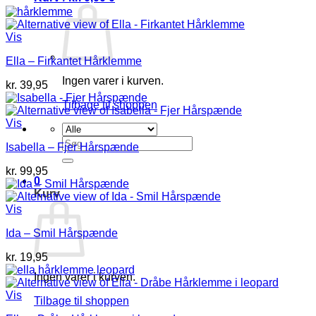
Vis
Ella – Firkantet Hårklemme
Ingen varer i kurven.
kr.
39,95
Tilbage til shoppen
Vis
Søg
Isabella – Fjer Hårspænde
efter:
kr.
99,95
0
Kurv
Vis
Ida – Smil Hårspænde
kr.
19,95
Ingen varer i kurven.
Vis
Tilbage til shoppen