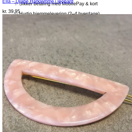
Ella – Dråbe Hårklemme i leopard
✨ Sikker betaling med MobilePay & kort
kr.
39,95
✨ Hurtig hjemmelevering (2–4 hverdage)
✨ Kærligt pakket med omtanke
✨ Gratis fragt ved køb over 450,-
Søg
efter: