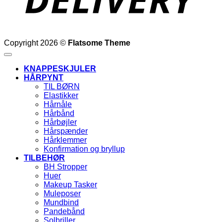
Copyright 2026 ©
Flatsome Theme
KNAPPESKJULER
HÅRPYNT
TIL BØRN
Elastikker
Hårnåle
Hårbånd
Hårbøjler
Hårspænder
Hårklemmer
Konfirmation og bryllup
TILBEHØR
BH Stropper
Huer
Makeup Tasker
Muleposer
Mundbind
Pandebånd
Solbriller