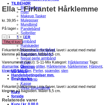
TILBEHØR
Ella – Firkantet Hårklemme
BH Stropper
Huer
Makeup Tasker
Muleposer
kr.
39,95
Mundbind
På lager
Pandebånd
Solbriller
Ella
SMYKKER
-
Armbånd
Tilføj til kurv
Firkantet
Halskæder
Hårklemme
Morsekode Armbånd
Firkantet hårklemme i mix farver, lavet i acetat med metal
antal
Natursten Armbånd
klemme på bagsiden. Måler 6,5 cm.
Nepal perle armbånd
Varenummer (SKU):
S-11-Mix
Kategori:
Hårklemmer
Tags:
Ringe
diamanter
,
Glimmer
,
glitter
,
Hårklemme
,
hårklemmer
,
Hårpynt
,
Øreringe
klemmer
,
mønster
,
Perler
,
spænder
,
sten
UDSALG
Handelsbetingelser mm.
Beskrivelse
Min Konto
Kasse
Firkantet hårklemme i mix farver, lavet i acetat med metal
Retur forsendelse
klemme på bagsiden. Måler 6,5 cm.
Kurv
forside
Relaterede varer
Kurv /
kr.
0,00
0