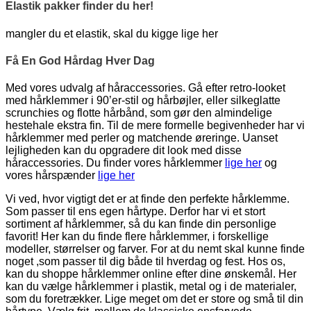
Elastik pakker finder du her!
mangler du et elastik, skal du kigge lige her
Få En God Hårdag Hver Dag
Med vores udvalg af håraccessories. Gå efter retro-looket
med hårklemmer i 90’er-stil og hårbøjler, eller silkeglatte
scrunchies og flotte hårbånd, som gør den almindelige
hestehale ekstra fin. Til de mere formelle begivenheder har vi
hårklemmer med perler og matchende øreringe. Uanset
lejligheden kan du opgradere dit look med disse
håraccessories. Du finder vores hårklemmer
lige her
og
vores hårspænder
lige her
Vi ved, hvor vigtigt det er at finde den perfekte hårklemme.
Som passer til ens egen hårtype. Derfor har vi et stort
sortiment af hårklemmer, så du kan finde din personlige
favorit! Her kan du finde flere hårklemmer, i forskellige
modeller, størrelser og farver. For at du nemt skal kunne finde
noget ,som passer til dig både til hverdag og fest. Hos os,
kan du shoppe hårklemmer online efter dine ønskemål. Her
kan du vælge hårklemmer i plastik, metal og i de materialer,
som du foretrækker. Lige meget om det er store og små til din