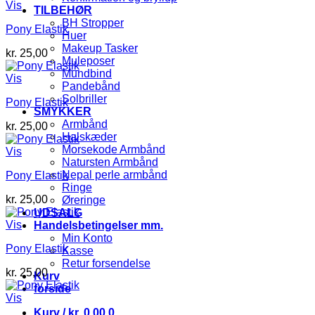
Vis
TILBEHØR
BH Stropper
Pony Elastik
Huer
Makeup Tasker
kr.
25,00
Muleposer
Mundbind
Vis
Pandebånd
Solbriller
Pony Elastik
SMYKKER
Armbånd
kr.
25,00
Halskæder
Morsekode Armbånd
Vis
Natursten Armbånd
Nepal perle armbånd
Pony Elastik
Ringe
kr.
25,00
Øreringe
UDSALG
Vis
Handelsbetingelser mm.
Min Konto
Pony Elastik
Kasse
Retur forsendelse
kr.
25,00
Kurv
forside
Vis
Kurv /
kr.
0,00
0