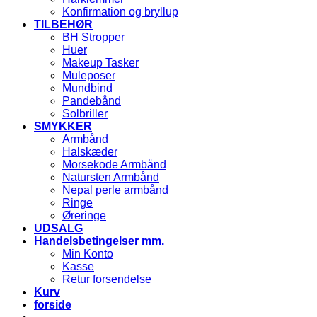
Konfirmation og bryllup
TILBEHØR
BH Stropper
Huer
Makeup Tasker
Muleposer
Mundbind
Pandebånd
Solbriller
SMYKKER
Armbånd
Halskæder
Morsekode Armbånd
Natursten Armbånd
Nepal perle armbånd
Ringe
Øreringe
UDSALG
Handelsbetingelser mm.
Min Konto
Kasse
Retur forsendelse
Kurv
forside