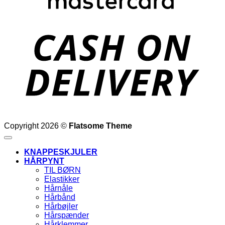
D
Copyright 2026 ©
Flatsome Theme
KNAPPESKJULER
HÅRPYNT
TIL BØRN
Elastikker
Hårnåle
Hårbånd
Hårbøjler
Hårspænder
Hårklemmer