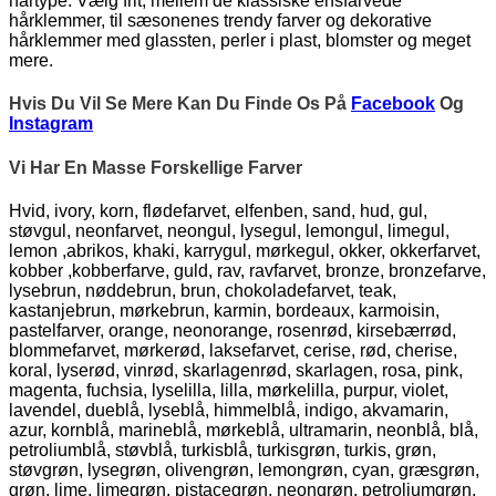
hårtype. Vælg frit, mellem de klassiske ensfarvede
hårklemmer, til sæsonenes trendy farver og dekorative
hårklemmer med glassten, perler i plast, blomster og meget
mere.
Hvis Du Vil Se Mere Kan Du Finde Os På
Facebook
Og
Instagram
Vi Har En Masse Forskellige Farver
Hvid, ivory, korn, flødefarvet, elfenben, sand, hud, gul,
støvgul, neonfarvet, neongul, lysegul, lemongul, limegul,
lemon ,abrikos, khaki, karrygul, mørkegul, okker, okkerfarvet,
kobber ,kobberfarve, guld, rav, ravfarvet, bronze, bronzefarve,
lysebrun, nøddebrun, brun, chokoladefarvet, teak,
kastanjebrun, mørkebrun, karmin, bordeaux, karmoisin,
pastelfarver, orange, neonorange, rosenrød, kirsebærrød,
blommefarvet, mørkerød, laksefarvet, cerise, rød, cherise,
koral, lyserød, vinrød, skarlagenrød, skarlagen, rosa, pink,
magenta, fuchsia, lyselilla, lilla, mørkelilla, purpur, violet,
lavendel, dueblå, lyseblå, himmelblå, indigo, akvamarin,
azur, kornblå, marineblå, mørkeblå, ultramarin, neonblå, blå,
petroliumblå, støvblå, turkisblå, turkisgrøn, turkis, grøn,
støvgrøn, lysegrøn, olivengrøn, lemongrøn, cyan, græsgrøn,
grøn, lime, limegrøn, pistacegrøn, neongrøn, petroliumgrøn,