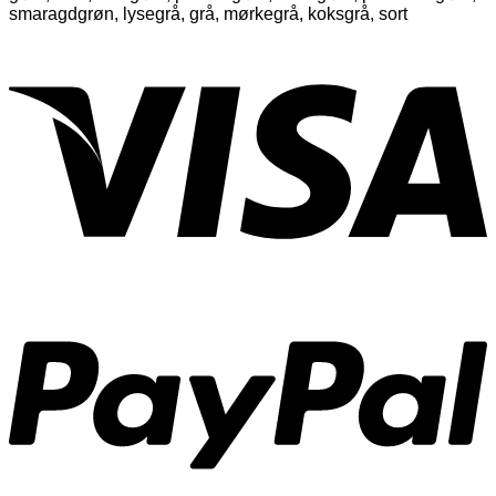
smaragdgrøn, lysegrå, grå, mørkegrå, koksgrå, sort
V
P