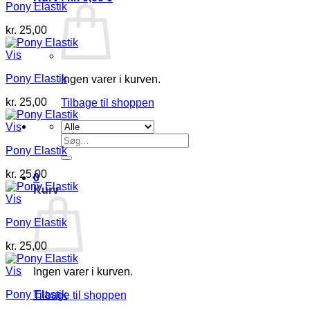
Pony Elastik
kr.
25,00
Vis
Pony Elastik
Ingen varer i kurven.
kr.
25,00
Tilbage til shoppen
Vis
Søg
Pony Elastik
efter:
kr.
25,00
0
Kurv
Vis
Pony Elastik
kr.
25,00
Vis
Ingen varer i kurven.
Pony Elastik
Tilbage til shoppen