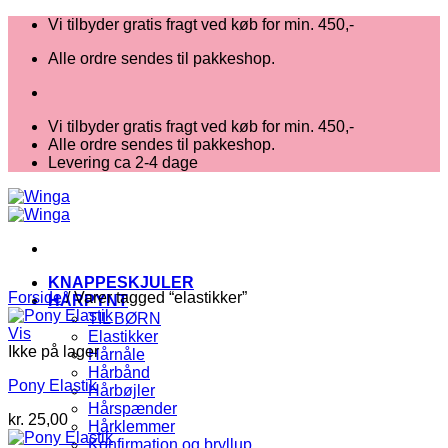
Fortsæt
Vi tilbyder gratis fragt ved køb for min. 450,-
til
Alle ordre sendes til pakkeshop.
indhold
Vi tilbyder gratis fragt ved køb for min. 450,-
Alle ordre sendes til pakkeshop.
Levering ca 2-4 dage
KNAPPESKJULER
Forside
/
Varer tagged “elastikker”
HÅRPYNT
TIL BØRN
Vis
Elastikker
Ikke på lager
Hårnåle
Hårbånd
Pony Elastik
Hårbøjler
Hårspænder
kr.
25,00
Hårklemmer
Konfirmation og bryllup