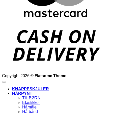
D
Copyright 2026 ©
Flatsome Theme
KNAPPESKJULER
HÅRPYNT
TIL BØRN
Elastikker
Hårnåle
Hårbånd