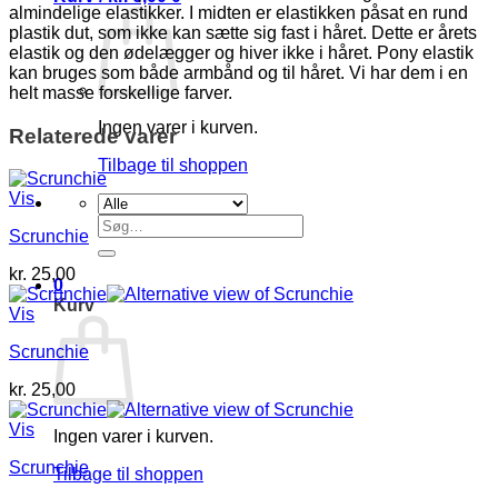
almindelige elastikker. I midten er elastikken påsat en rund
plastik dut, som ikke kan sætte sig fast i håret. Dette er årets
elastik og den ødelægger og hiver ikke i håret. Pony elastik
kan bruges som både armbånd og til håret. Vi har dem i en
helt masse forskellige farver.
Ingen varer i kurven.
Relaterede varer
Tilbage til shoppen
Vis
Søg
Scrunchie
efter:
kr.
25,00
0
Kurv
Vis
Scrunchie
kr.
25,00
Vis
Ingen varer i kurven.
Scrunchie
Tilbage til shoppen