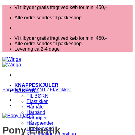
Fortsæt
Vi tilbyder gratis fragt ved køb for min. 450,-
til
Alle ordre sendes til pakkeshop.
indhold
Vi tilbyder gratis fragt ved køb for min. 450,-
Alle ordre sendes til pakkeshop.
Levering ca 2-4 dage
KNAPPESKJULER
Forside
/
HÅRPYNT
/
Elastikker
HÅRPYNT
TIL BØRN
Elastikker
Hårnåle
Hårbånd
Hårbøjler
Hårspænder
Pony Elastik
Hårklemmer
Konfirmation og bryllup