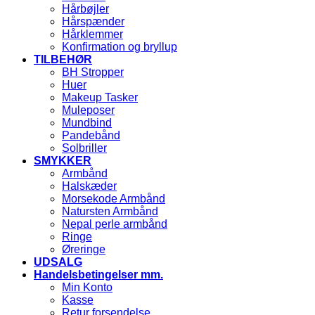
Hårbøjler
Hårspænder
Hårklemmer
Konfirmation og bryllup
TILBEHØR
BH Stropper
Huer
Makeup Tasker
Muleposer
Mundbind
Pandebånd
Solbriller
SMYKKER
Armbånd
Halskæder
Morsekode Armbånd
Natursten Armbånd
Nepal perle armbånd
Ringe
Øreringe
UDSALG
Handelsbetingelser mm.
Min Konto
Kasse
Retur forsendelse