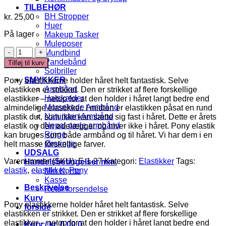
TILBEHØR
BH Stropper
kr.
25,00
Huer
På lager
Makeup Tasker
Muleposer
Pony
Mundbind
Elastik
Pandebånd
Tilføj til kurv
antal
Solbriller
SMYKKER
Pony elastikkerne holder håret helt fantastisk. Selve
Armbånd
elastikken er strikket. Den er strikket af flere forskellige
Halskæder
elastikker – netop for at den holder i håret langt bedre end
Morsekode Armbånd
almindelige elastikker. I midten er elastikken påsat en rund
Natursten Armbånd
plastik dut, som ikke kan sætte sig fast i håret. Dette er årets
Nepal perle armbånd
elastik og den ødelægger og hiver ikke i håret. Pony elastik
Ringe
kan bruges som både armbånd og til håret. Vi har dem i en
Øreringe
helt masse forskellige farver.
UDSALG
Varenummer (SKU):
E-1-27
Kategori:
Elastikker
Tags:
Handelsbetingelser mm.
elastik
,
elastikker
,
Pony
Min Konto
Kasse
Beskrivelse
Retur forsendelse
Kurv
Pony elastikkerne holder håret helt fantastisk. Selve
forside
elastikken er strikket. Den er strikket af flere forskellige
elastikker – netop for at den holder i håret langt bedre end
Kurv /
kr.
0,00
0