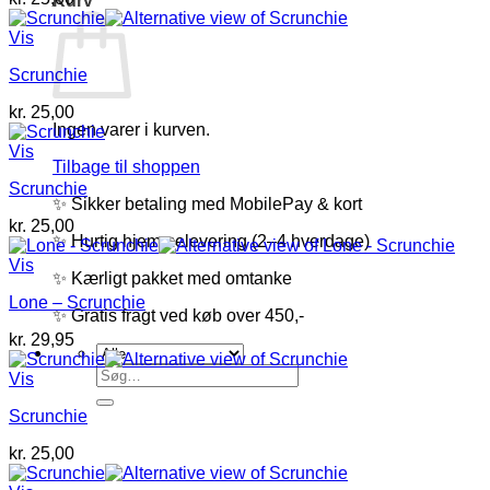
Kurv
Vis
Scrunchie
kr.
25,00
Ingen varer i kurven.
Vis
Tilbage til shoppen
Scrunchie
✨ Sikker betaling med MobilePay & kort
kr.
25,00
✨ Hurtig hjemmelevering (2–4 hverdage)
Vis
✨ Kærligt pakket med omtanke
Lone – Scrunchie
✨ Gratis fragt ved køb over 450,-
kr.
29,95
Søg
Vis
efter:
Scrunchie
kr.
25,00