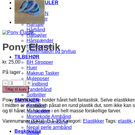
KNAPPESKJULER
HÅRPYNT
TIL BØRN
Elastikker
Hårnåle
Hårbånd
Hårbøjler
Hårspænder
Pony Elastik
Hårklemmer
Konfirmation og bryllup
TILBEHØR
kr.
25,00
BH Stropper
Huer
På lager
Makeup Tasker
Muleposer
Pony
Mundbind
Elastik
Pandebånd
Tilføj til kurv
antal
Solbriller
Pony elastikkerne holder håret helt fantastisk. Selve elastikken e
SMYKKER
I midten er elastikken påsat en rund plastik dut, som ikke kan 
Armbånd
og til håret. Vi har dem i en helt masse forskellige farver.
Halskæder
Morsekode Armbånd
Varenummer (SKU):
E-1-35
Kategori:
Elastikker
Tags:
elastik
,
Natursten Armbånd
Nepal perle armbånd
Beskrivelse
Ringe