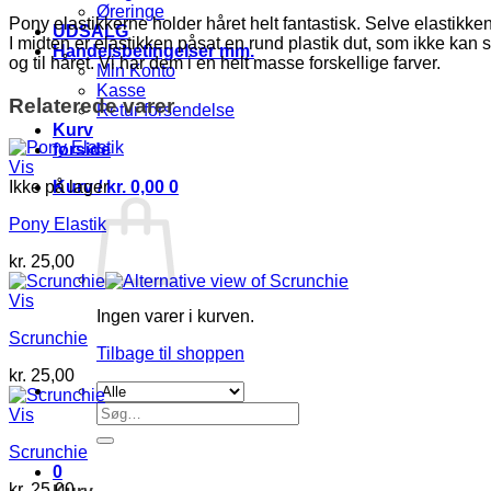
Øreringe
Pony elastikkerne holder håret helt fantastisk. Selve elastikken e
UDSALG
I midten er elastikken påsat en rund plastik dut, som ikke kan 
Handelsbetingelser mm.
og til håret. Vi har dem i en helt masse forskellige farver.
Min Konto
Kasse
Relaterede varer
Retur forsendelse
Kurv
forside
Vis
Kurv /
kr.
0,00
0
Ikke på lager
Pony Elastik
kr.
25,00
Vis
Ingen varer i kurven.
Scrunchie
Tilbage til shoppen
kr.
25,00
Søg
Vis
efter:
Scrunchie
0
kr.
25,00