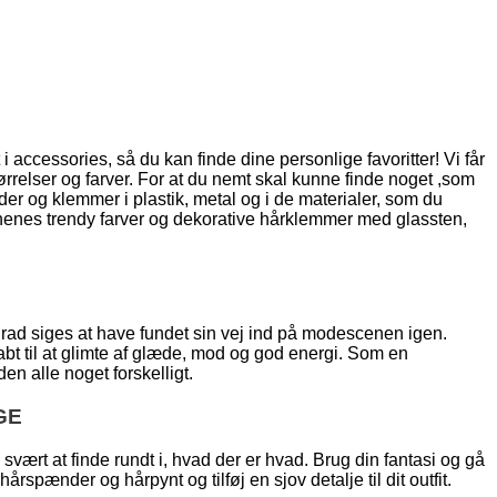
t i accessories, så du kan finde dine personlige favoritter! Vi får
ørrelser og farver. For at du nemt skal kunne finde noget ,som
er og klemmer i plastik, metal og i de materialer, som du
sonenes trendy farver og dekorative hårklemmer med glassten,
grad siges at have fundet sin vej ind på modescenen igen.
bt til at glimte af glæde, mod og god energi. Som en
n alle noget forskelligt.
GE
ært at finde rundt i, hvad der er hvad. Brug din fantasi og gå
rspænder og hårpynt og tilføj en sjov detalje til dit outfit.