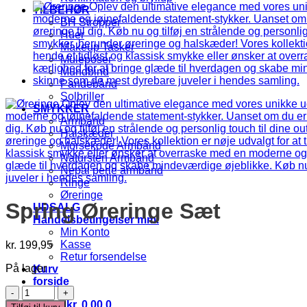
TILBEHØR
BH Stropper
Huer
Makeup Tasker
Muleposer
Mundbind
Pandebånd
Solbriller
SMYKKER
Armbånd
Halskæder
Morsekode Armbånd
Natursten Armbånd
Nepal perle armbånd
Ringe
Øreringe
Spring Øreringe Sæt
UDSALG
Handelsbetingelser mm.
Min Konto
Kasse
kr.
199,95
Retur forsendelse
På lager
Kurv
forside
Spring
Øreringe
Kurv /
kr.
0,00
0