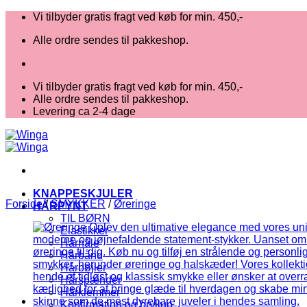
Fortsæt
Vi tilbyder gratis fragt ved køb for min. 450,-
til
Alle ordre sendes til pakkeshop.
indhold
Vi tilbyder gratis fragt ved køb for min. 450,-
Alle ordre sendes til pakkeshop.
Levering ca 2-4 dage
KNAPPESKJULER
Forside
/
SMYKKER
/
Øreringe
HÅRPYNT
TIL BØRN
Elastikker
Hårnåle
Hårbånd
Hårbøjler
Hårspænder
Hårklemmer
Konfirmation og bryllup