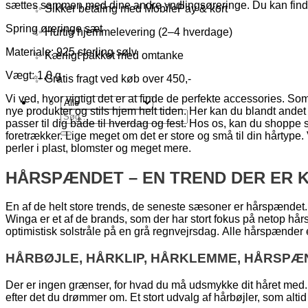
sættes sammen med dine andre yndlingsøreringe. Du kan find
✨ Sikker betaling med MobilePay & kort
Spring øreringe sæt
✨ Hurtig hjemmelevering (2–4 hverdage)
Materiale: 925 sterling sølv
✨ Kærligt pakket med omtanke
Vægt: 1,0 g
✨ Gratis fragt ved køb over 450,-
Vi ved, hvor vigtigt det er at finde de perfekte accessories. Som p
nye produkter og stils hjem helt tiden. Her kan du blandt andet
Søg
passer til dig både til hverdag og fest. Hos os, kan du shopp
efter:
foretrækker. Lige meget om det er store og små til din hårtyp
perler i plast, blomster og meget mere.
HÅRSPÆNDET – EN TREND DER ER K
En af de helt store trends, de seneste sæsoner er hårspændet.
Winga er et af de brands, som der har stort fokus på netop hå
optimistisk solstråle på en grå regnvejrsdag. Alle hårspænder
HÅRBØJLE, HÅRKLIP, HÅRKLEMME, HÅRSPÆ
Der er ingen grænser, for hvad du må udsmykke dit håret med. 
efter det du drømmer om. Et stort udvalg af hårbøjler, som altid 