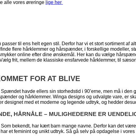
e alle vores øreringe
lige her
asser til ens helt egen stil. Derfor har vi et stort sortiment af al
 finde flere hårklemmer og hårspænder, i forskellige modeller, st
e smykker online efter dine ønskemål. Her kan du vælge hårspænd
e. Vælg frit, mellem de klassiske ensfarvede hårklemmer, til sæ
OMMET FOR AT BLIVE
 Spændet havde ellers sin storhedstid i 90’erne, men må i den 
rspænder og hårklemmer. Winga designs og udvalgte vare, er ska
 er designet med et moderne og legende udtryk, og hedder desude
NDE, HÅRNÅLE – MULIGHEDERNE ER UENDELI
Som bekendt, har kært barn mange navne. Derfor kan det være sv
har et feminint og unikt udtryk. Så gå selv på opdagelse i vores hå