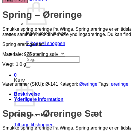
Tilføj til kurv
Sæt
antal
Spring – Øreringe
Smukke spring øreringe fra Winga. Spring øreringe er en tidsløb
Ingen varer i kurven.
sættes sammen med dine andre yndlingsøreringe. Du kan find
Tilbage til shoppen
Spring øreringe sæt
Materiale: 925 sterling sølv
Søg
efter:
Vægt: 1,0 g
0
Kurv
Varenummer (SKU):
Ø-141
Kategori:
Øreringe
Tags:
øreringe
,
Beskrivelse
Yderligere information
Spring – Øreringe Sæt
Ingen varer i kurven.
Tilbage til shoppen
Smukke spring øreringe fra Winga. Spring øreringe er en tidsløb