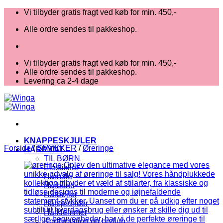
Fortsæt
Vi tilbyder gratis fragt ved køb for min. 450,-
til
Alle ordre sendes til pakkeshop.
indhold
Vi tilbyder gratis fragt ved køb for min. 450,-
Alle ordre sendes til pakkeshop.
Levering ca 2-4 dage
KNAPPESKJULER
Forside
/
SMYKKER
/
Øreringe
HÅRPYNT
TIL BØRN
Elastikker
Hårnåle
Hårbånd
Hårbøjler
Hårspænder
Hårklemmer
Konfirmation og bryllup