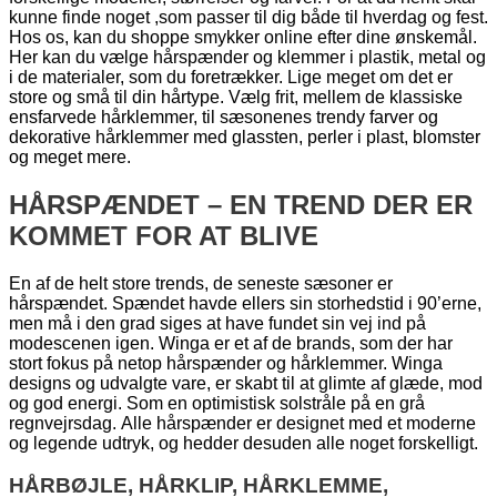
kunne finde noget ,som passer til dig både til hverdag og fest.
Hos os, kan du shoppe smykker online efter dine ønskemål.
Her kan du vælge hårspænder og klemmer i plastik, metal og
i de materialer, som du foretrækker. Lige meget om det er
store og små til din hårtype. Vælg frit, mellem de klassiske
ensfarvede hårklemmer, til sæsonenes trendy farver og
dekorative hårklemmer med glassten, perler i plast, blomster
og meget mere.
HÅRSPÆNDET – EN TREND DER ER
KOMMET FOR AT BLIVE
En af de helt store trends, de seneste sæsoner er
hårspændet. Spændet havde ellers sin storhedstid i 90’erne,
men må i den grad siges at have fundet sin vej ind på
modescenen igen. Winga er et af de brands, som der har
stort fokus på netop hårspænder og hårklemmer. Winga
designs og udvalgte vare, er skabt til at glimte af glæde, mod
og god energi. Som en optimistisk solstråle på en grå
regnvejrsdag. Alle hårspænder er designet med et moderne
og legende udtryk, og hedder desuden alle noget forskelligt.
HÅRBØJLE, HÅRKLIP, HÅRKLEMME,