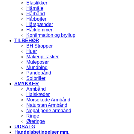
Elastikker
Hårnåle
Hårbånd
Hårbøjler
Hårspænder
Hårklemmer
Konfirmation og bryllup
TILBEHØR
BH Stropper
Huer
Makeup Tasker
Muleposer
Mundbind
Pandebånd
Solbriller
SMYKKER
Armbånd
Halskæder
Morsekode Armbånd
Natursten Armbånd
Nepal perle armbånd
Ringe
Øreringe
UDSALG
Handelsbetingelser mm.