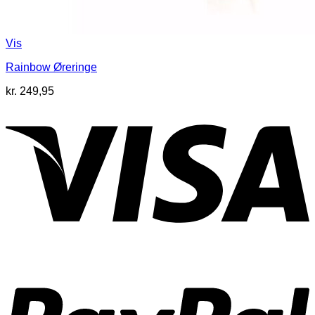
Vis
Rainbow Øreringe
kr.
249,95
V
P