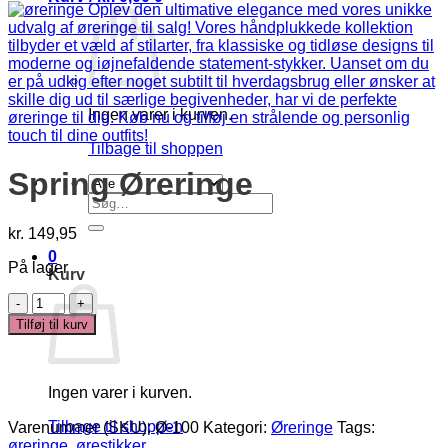
Ingen varer i kurven.
Tilbage til shoppen
Spring Øreringe
Søg
efter:
kr.
149,95
0
På lager
Kurv
Spring
Øreringe
Tilføj til kurv
antal
Ingen varer i kurven.
Tilbage til shoppen
Varenummer (SKU):
Ø-100
Kategori:
Øreringe
Tags:
øreringe
,
ørestikker