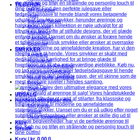
TILBEHØR
BH Stropper
Huer
Makeup Tasker
Muleposer
Mundbind
Pandebånd
Solbriller
SMYKKER
Armbånd
Halskæder
Morsekode Armbånd
Natursten Armbånd
Nepal perle armbånd
Ringe
Øreringe
UDSALG
Handelsbetingelser mm.
Min Konto
Kasse
Retur forsendelse
Kurv
forside
Kurv /
kr.
0,00
0