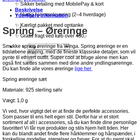
✨ Sikker betaling med MobilePay & kort
Beskrivelse
✨ Hurtig hjemmelevering (2–4 hverdage)
Yderligere information
✨ Kærligt pakket med omtanke
Spring – Øreringe
✨ Gratis fragt ved køb over 450,-
Smukke spring øreringe fra Winga. Spring øreringe er en
tidsløbene ørering, med de fineste klassiske detaljer, som vil
Søg
pynte til ethvert outfit. Super cool at bruge alene men kan
efter:
også fint sættes sammen med dine andre yndlingsøreringe.
Du kan finde alle vores øreringe
lige her
Spring øreringe sæt
Materiale: 925 sterling sølv
Vægt: 1,0 g
Vi ved, hvor vigtigt det er at finde de perfekte accessories.
Som passer til ens helt egen stil. Derfor har vi et stort
sortiment af alt i accessories, så du kan finde dine personlige
favoritter! Vi får nye produkter og stils hjem helt tiden. Her
kan du blandt andet finde flere hårklemmer og hårspænder, i
forskellige modeller, størrelser og farver. For at du nemt skal