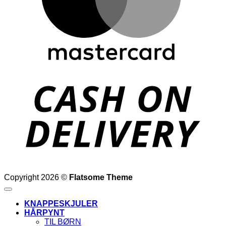
D
Copyright 2026 ©
Flatsome Theme
KNAPPESKJULER
HÅRPYNT
TIL BØRN