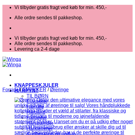
Fortsæt
Vi tilbyder gratis fragt ved køb for min. 450,-
til
Alle ordre sendes til pakkeshop.
indhold
Vi tilbyder gratis fragt ved køb for min. 450,-
Alle ordre sendes til pakkeshop.
Levering ca 2-4 dage
KNAPPESKJULER
Forside
/
SMYKKER
/
Øreringe
HÅRPYNT
TIL BØRN
Elastikker
Hårnåle
Hårbånd
Hårbøjler
Hårspænder
Hårklemmer
Konfirmation og bryllup