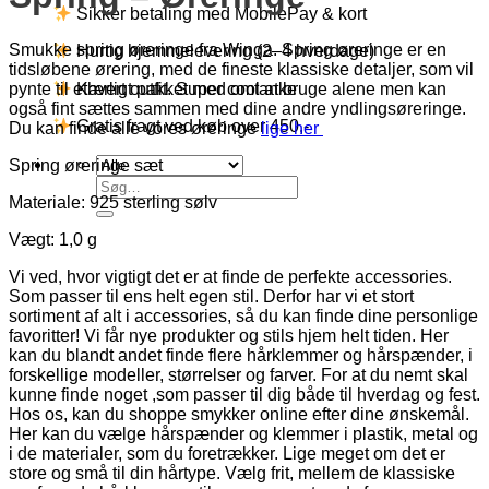
Sikker betaling med MobilePay & kort
Smukke spring øreringe fra Winga. Spring øreringe er en
Hurtig hjemmelevering (2–4 hverdage)
tidsløbene ørering, med de fineste klassiske detaljer, som vil
pynte til ethvert outfit. Super cool at bruge alene men kan
Kærligt pakket med omtanke
også fint sættes sammen med dine andre yndlingsøreringe.
Gratis fragt ved køb over 450,-
Du kan finde alle vores øreringe
lige her
Spring øreringe sæt
Søg
Materiale: 925 sterling sølv
efter:
Vægt: 1,0 g
Vi ved, hvor vigtigt det er at finde de perfekte accessories.
Som passer til ens helt egen stil. Derfor har vi et stort
sortiment af alt i accessories, så du kan finde dine personlige
favoritter! Vi får nye produkter og stils hjem helt tiden. Her
kan du blandt andet finde flere hårklemmer og hårspænder, i
forskellige modeller, størrelser og farver. For at du nemt skal
kunne finde noget ,som passer til dig både til hverdag og fest.
Hos os, kan du shoppe smykker online efter dine ønskemål.
Her kan du vælge hårspænder og klemmer i plastik, metal og
i de materialer, som du foretrækker. Lige meget om det er
store og små til din hårtype. Vælg frit, mellem de klassiske