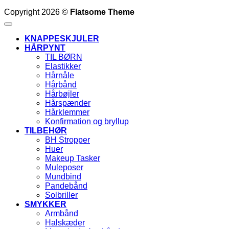
Copyright 2026 ©
Flatsome Theme
KNAPPESKJULER
HÅRPYNT
TIL BØRN
Elastikker
Hårnåle
Hårbånd
Hårbøjler
Hårspænder
Hårklemmer
Konfirmation og bryllup
TILBEHØR
BH Stropper
Huer
Makeup Tasker
Muleposer
Mundbind
Pandebånd
Solbriller
SMYKKER
Armbånd
Halskæder