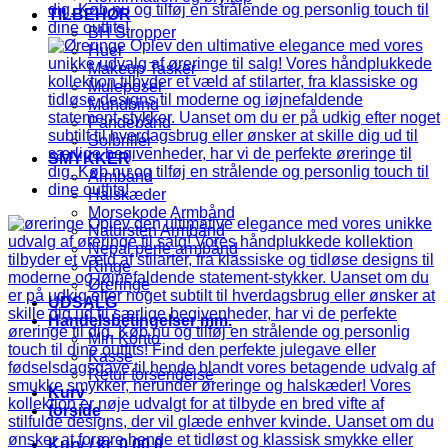
TILBEHØR
BH Stropper
Huer
Makeup Tasker
Muleposer
Mundbind
Pandebånd
Solbriller
SMYKKER
Armbånd
Halskæder
Morsekode Armbånd
Natursten Armbånd
Nepal perle armbånd
Ringe
Øreringe
UDSALG
Handelsbetingelser mm.
Min Konto
Kasse
Retur forsendelse
Kurv
forside
Kurv /
kr.
0,00
0