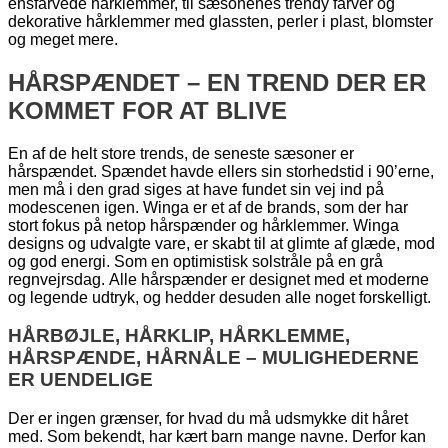
ensfarvede hårklemmer, til sæsonenes trendy farver og
dekorative hårklemmer med glassten, perler i plast, blomster
og meget mere.
HÅRSPÆNDET – EN TREND DER ER
KOMMET FOR AT BLIVE
En af de helt store trends, de seneste sæsoner er
hårspændet. Spændet havde ellers sin storhedstid i 90’erne,
men må i den grad siges at have fundet sin vej ind på
modescenen igen. Winga er et af de brands, som der har
stort fokus på netop hårspænder og hårklemmer. Winga
designs og udvalgte vare, er skabt til at glimte af glæde, mod
og god energi. Som en optimistisk solstråle på en grå
regnvejrsdag. Alle hårspænder er designet med et moderne
og legende udtryk, og hedder desuden alle noget forskelligt.
HÅRBØJLE, HÅRKLIP, HÅRKLEMME,
HÅRSPÆNDE, HÅRNÅLE – MULIGHEDERNE
ER UENDELIGE
Der er ingen grænser, for hvad du må udsmykke dit håret
med. Som bekendt, har kært barn mange navne. Derfor kan