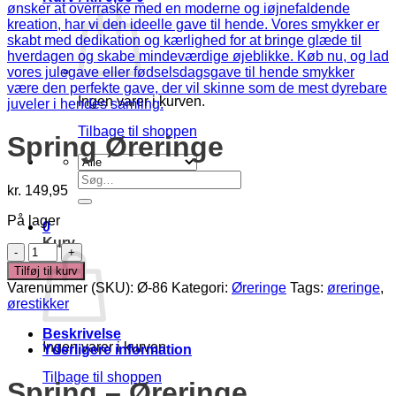
Ingen varer i kurven.
Tilbage til shoppen
Spring Øreringe
Søg
kr.
149,95
efter:
På lager
0
Kurv
Spring
Øreringe
Tilføj til kurv
antal
Varenummer (SKU):
Ø-86
Kategori:
Øreringe
Tags:
øreringe
,
ørestikker
Beskrivelse
Ingen varer i kurven.
Yderligere information
Tilbage til shoppen
Spring – Øreringe