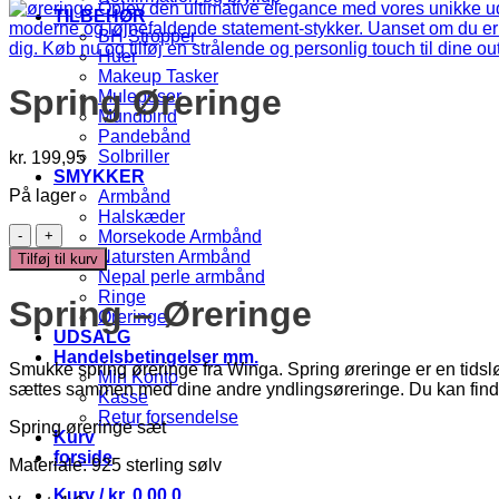
TILBEHØR
BH Stropper
Huer
Makeup Tasker
Spring Øreringe
Muleposer
Mundbind
Pandebånd
Solbriller
kr.
199,95
SMYKKER
På lager
Armbånd
Halskæder
Spring
Morsekode Armbånd
Øreringe
Natursten Armbånd
Tilføj til kurv
antal
Nepal perle armbånd
Ringe
Spring – Øreringe
Øreringe
UDSALG
Handelsbetingelser mm.
Smukke spring øreringe fra Winga. Spring øreringe er en tidsløb
Min Konto
sættes sammen med dine andre yndlingsøreringe. Du kan find
Kasse
Retur forsendelse
Spring øreringe sæt
Kurv
forside
Materiale: 925 sterling sølv
Kurv /
kr.
0,00
0