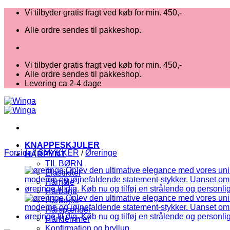
Fortsæt
Vi tilbyder gratis fragt ved køb for min. 450,-
til
Alle ordre sendes til pakkeshop.
indhold
Vi tilbyder gratis fragt ved køb for min. 450,-
Alle ordre sendes til pakkeshop.
Levering ca 2-4 dage
KNAPPESKJULER
Forside
/
SMYKKER
/
Øreringe
HÅRPYNT
TIL BØRN
Elastikker
Hårnåle
Hårbånd
Hårbøjler
Hårspænder
Hårklemmer
Konfirmation og bryllup