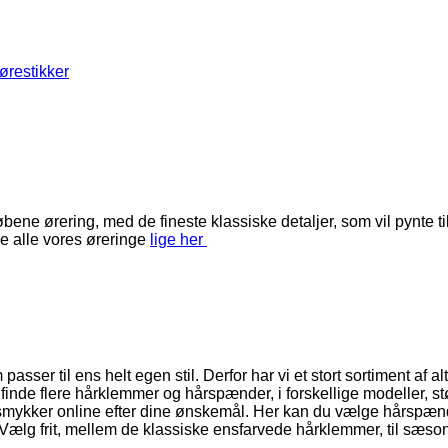
ørestikker
ene ørering, med de fineste klassiske detaljer, som vil pynte til
e alle vores øreringe
lige her
asser til ens helt egen stil. Derfor har vi et stort sortiment af al
 finde flere hårklemmer og hårspænder, i forskellige modeller, st
e smykker online efter dine ønskemål. Her kan du vælge hårspænd
e. Vælg frit, mellem de klassiske ensfarvede hårklemmer, til sæ