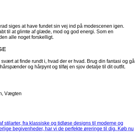
grad siges at have fundet sin vej ind på modescenen igen.
bt til at glimte af glæde, mod og god energi. Som en
n alle noget forskelligt.
GE
ært at finde rundt i, hvad der er hvad. Brug din fantasi og gå
rspænder og hårpynt og tilføj en sjov detalje til dit outfit.
en, Vægten