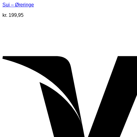
Sui – Øreringe
kr.
199,95