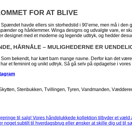
OMMET FOR AT BLIVE
 Spændet havde ellers sin storhedstid i 90’erne, men må i den 
rspænder og hårklemmer. Winga designs og udvalgte vare, er ska
 er designet med et moderne og legende udtryk, og hedder desude
NDE, HÅRNÅLE – MULIGHEDERNE ER UENDELI
Som bekendt, har kært barn mange navne. Derfor kan det være sv
har et feminint og unikt udtryk. Så gå selv på opdagelse i vores hå
stagram
 Skytten, Stenbukken, Tvillingen, Tyren, Vandmanden, Vædder