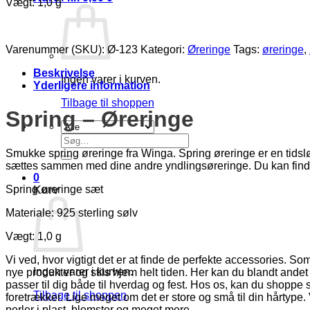
Vægt: 1,0 g
Varenummer (SKU):
Ø-123
Kategori:
Øreringe
Tags:
øreringe
,
Beskrivelse
Ingen varer i kurven.
Yderligere information
Tilbage til shoppen
Spring – Øreringe
Søg
efter:
Smukke spring øreringe fra Winga. Spring øreringe er en tidsløb
sættes sammen med dine andre yndlingsøreringe. Du kan find
0
Spring øreringe sæt
Kurv
Materiale: 925 sterling sølv
Vægt: 1,0 g
Vi ved, hvor vigtigt det er at finde de perfekte accessories. Som p
Ingen varer i kurven.
nye produkter og stils hjem helt tiden. Her kan du blandt andet
passer til dig både til hverdag og fest. Hos os, kan du shopp
Tilbage til shoppen
foretrækker. Lige meget om det er store og små til din hårtyp
perler i plast, blomster og meget mere.