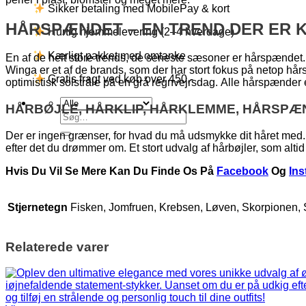
Sikker betaling med MobilePay & kort
HÅRSPÆNDET – EN TREND DER ER K
Hurtig hjemmelevering (2–4 hverdage)
Kærligt pakket med omtanke
En af de helt store trends, de seneste sæsoner er hårspændet.
Winga er et af de brands, som der har stort fokus på netop hå
Gratis fragt ved køb over 450,-
optimistisk solstråle på en grå regnvejrsdag. Alle hårspænder
HÅRBØJLE, HÅRKLIP, HÅRKLEMME, HÅRSPÆ
Søg
efter:
Der er ingen grænser, for hvad du må udsmykke dit håret med. 
efter det du drømmer om. Et stort udvalg af hårbøjler, som altid 
Hvis Du Vil Se Mere Kan Du Finde Os På
Facebook
Og
In
Stjernetegn
Fisken, Jomfruen, Krebsen, Løven, Skorpionen,
Relaterede varer