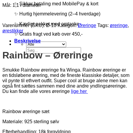
✨ Sikker betaling med MobilePay & kort
Mål: 1,1 i diameter
✨ Hurtig hjemmelevering (2–4 hverdage)
✨ Kærligt pakket med omtanke
Varenummer (SKU):
Ø-10
Kategori:
Øreringe
Tags:
øreringe
,
ørestikker
✨ Gratis fragt ved køb over 450,-
Beskrivelse
Søg
Rainbow – Øreringe
efter:
Smukke Rainbow øreringe fra Winga. Rainbow øreringe er
en tidsløbene ørering, med de fineste klassiske detaljer, som
vil pynte til ethvert outfit. Super cool at bruge alene men kan
også fint sættes sammen med dine andre yndlingsøreringe.
Du kan finde alle vores øreringe
lige her
Rainbow øreringe sæt
Materiale: 925 sterling sølv
Efterbehandling: 18k forgyldning