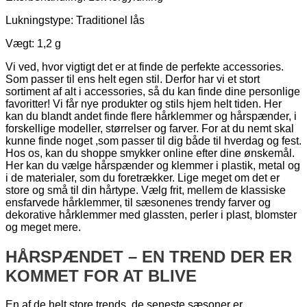
Lukningstype: Traditionel lås
Vægt: 1,2 g
Vi ved, hvor vigtigt det er at finde de perfekte accessories.
Som passer til ens helt egen stil. Derfor har vi et stort
sortiment af alt i accessories, så du kan finde dine personlige
favoritter! Vi får nye produkter og stils hjem helt tiden. Her
kan du blandt andet finde flere hårklemmer og hårspænder, i
forskellige modeller, størrelser og farver. For at du nemt skal
kunne finde noget ,som passer til dig både til hverdag og fest.
Hos os, kan du shoppe smykker online efter dine ønskemål.
Her kan du vælge hårspænder og klemmer i plastik, metal og
i de materialer, som du foretrækker. Lige meget om det er
store og små til din hårtype. Vælg frit, mellem de klassiske
ensfarvede hårklemmer, til sæsonenes trendy farver og
dekorative hårklemmer med glassten, perler i plast, blomster
og meget mere.
HÅRSPÆNDET – EN TREND DER ER
KOMMET FOR AT BLIVE
En af de helt store trends, de seneste sæsoner er