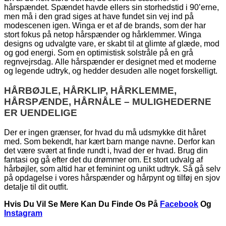
hårspændet. Spændet havde ellers sin storhedstid i 90’erne,
men må i den grad siges at have fundet sin vej ind på
modescenen igen. Winga er et af de brands, som der har
stort fokus på netop hårspænder og hårklemmer. Winga
designs og udvalgte vare, er skabt til at glimte af glæde, mod
og god energi. Som en optimistisk solstråle på en grå
regnvejrsdag. Alle hårspænder er designet med et moderne
og legende udtryk, og hedder desuden alle noget forskelligt.
HÅRBØJLE, HÅRKLIP, HÅRKLEMME,
HÅRSPÆNDE, HÅRNÅLE – MULIGHEDERNE
ER UENDELIGE
Der er ingen grænser, for hvad du må udsmykke dit håret
med. Som bekendt, har kært barn mange navne. Derfor kan
det være svært at finde rundt i, hvad der er hvad. Brug din
fantasi og gå efter det du drømmer om. Et stort udvalg af
hårbøjler, som altid har et feminint og unikt udtryk. Så gå selv
på opdagelse i vores hårspænder og hårpynt og tilføj en sjov
detalje til dit outfit.
Hvis Du Vil Se Mere Kan Du Finde Os På
Facebook
Og
Instagram