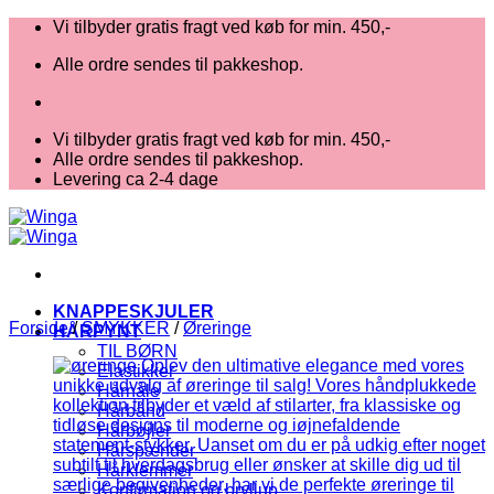
Fortsæt
Vi tilbyder gratis fragt ved køb for min. 450,-
til
Alle ordre sendes til pakkeshop.
indhold
Vi tilbyder gratis fragt ved køb for min. 450,-
Alle ordre sendes til pakkeshop.
Levering ca 2-4 dage
KNAPPESKJULER
Forside
/
SMYKKER
/
Øreringe
HÅRPYNT
TIL BØRN
Elastikker
Hårnåle
Hårbånd
Hårbøjler
Hårspænder
Hårklemmer
Konfirmation og bryllup