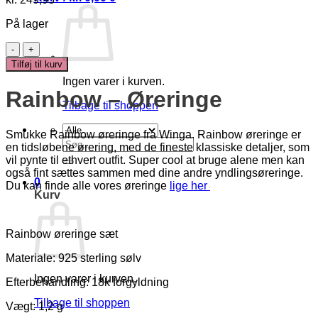
På lager
Rainbow
Øreringe
Tilføj til kurv
antal
Ingen varer i kurven.
Rainbow – Øreringe
Tilbage til shoppen
Smukke Rainbow øreringe fra Winga. Rainbow øreringe er
Søg
en tidsløbene ørering, med de fineste klassiske detaljer, som
efter:
vil pynte til ethvert outfit. Super cool at bruge alene men kan
også fint sættes sammen med dine andre yndlingsøreringe.
0
Du kan finde alle vores øreringe
lige her
Kurv
Rainbow øreringe sæt
Materiale: 925 sterling sølv
Ingen varer i kurven.
Efterbehandling: 18k forgyldning
Tilbage til shoppen
Vægt: 1,2 g