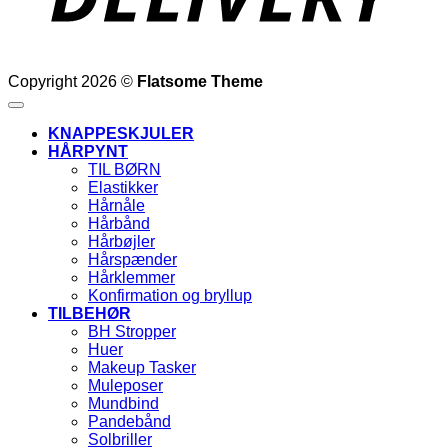
Copyright 2026 ©
Flatsome Theme
KNAPPESKJULER
HÅRPYNT
TIL BØRN
Elastikker
Hårnåle
Hårbånd
Hårbøjler
Hårspænder
Hårklemmer
Konfirmation og bryllup
TILBEHØR
BH Stropper
Huer
Makeup Tasker
Muleposer
Mundbind
Pandebånd
Solbriller