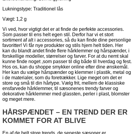
Lukningstype: Traditionel lås
Vægt: 1,2 g
Vi ved, hvor vigtigt det er at finde de perfekte accessories.
Som passer til ens helt egen stil. Derfor har vi et stort
sortiment af alt i accessories, så du kan finde dine personlige
favoritter! Vi får nye produkter og stils hjem helt tiden. Her
kan du blandt andet finde flere hårklemmer og hårspænder, i
forskellige modeller, størrelser og farver. For at du nemt skal
kunne finde noget ,som passer til dig både til hverdag og fest.
Hos os, kan du shoppe smykker online efter dine ønskemål.
Her kan du vælge hårspænder og klemmer i plastik, metal og
i de materialer, som du foretrækker. Lige meget om det er
store og små til din hårtype. Vælg frit, mellem de klassiske
ensfarvede hårklemmer, til sæsonenes trendy farver og
dekorative hårklemmer med glassten, perler i plast, blomster
og meget mere.
HÅRSPÆNDET – EN TREND DER ER
KOMMET FOR AT BLIVE
En af de helt store trends, de seneste sæsoner er