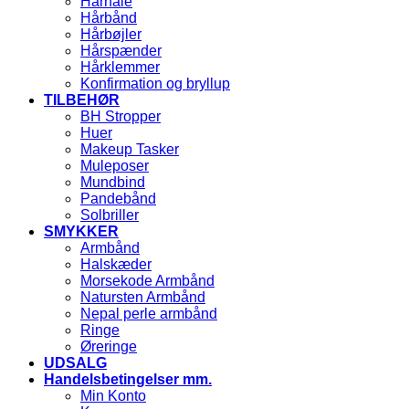
Hårnåle
Hårbånd
Hårbøjler
Hårspænder
Hårklemmer
Konfirmation og bryllup
TILBEHØR
BH Stropper
Huer
Makeup Tasker
Muleposer
Mundbind
Pandebånd
Solbriller
SMYKKER
Armbånd
Halskæder
Morsekode Armbånd
Natursten Armbånd
Nepal perle armbånd
Ringe
Øreringe
UDSALG
Handelsbetingelser mm.
Min Konto