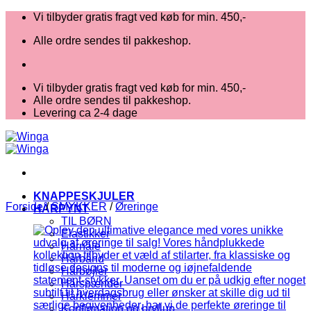
Fortsæt
Vi tilbyder gratis fragt ved køb for min. 450,-
til
Alle ordre sendes til pakkeshop.
indhold
Vi tilbyder gratis fragt ved køb for min. 450,-
Alle ordre sendes til pakkeshop.
Levering ca 2-4 dage
KNAPPESKJULER
Forside
/
SMYKKER
/
Øreringe
HÅRPYNT
TIL BØRN
Elastikker
Hårnåle
Hårbånd
Hårbøjler
Hårspænder
Hårklemmer
Konfirmation og bryllup