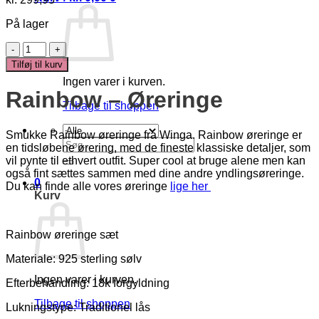
På lager
Rainbow
Øreringe
Tilføj til kurv
antal
Ingen varer i kurven.
Rainbow – Øreringe
Tilbage til shoppen
Smukke Rainbow øreringe fra Winga. Rainbow øreringe er
Søg
en tidsløbene ørering, med de fineste klassiske detaljer, som
efter:
vil pynte til ethvert outfit. Super cool at bruge alene men kan
også fint sættes sammen med dine andre yndlingsøreringe.
0
Du kan finde alle vores øreringe
lige her
Kurv
Rainbow øreringe sæt
Materiale: 925 sterling sølv
Ingen varer i kurven.
Efterbehandling: 18k forgyldning
Tilbage til shoppen
Lukningstype: Traditionel lås