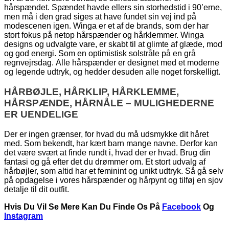
hårspændet. Spændet havde ellers sin storhedstid i 90’erne,
men må i den grad siges at have fundet sin vej ind på
modescenen igen. Winga er et af de brands, som der har
stort fokus på netop hårspænder og hårklemmer. Winga
designs og udvalgte vare, er skabt til at glimte af glæde, mod
og god energi. Som en optimistisk solstråle på en grå
regnvejrsdag. Alle hårspænder er designet med et moderne
og legende udtryk, og hedder desuden alle noget forskelligt.
HÅRBØJLE, HÅRKLIP, HÅRKLEMME,
HÅRSPÆNDE, HÅRNÅLE – MULIGHEDERNE
ER UENDELIGE
Der er ingen grænser, for hvad du må udsmykke dit håret
med. Som bekendt, har kært barn mange navne. Derfor kan
det være svært at finde rundt i, hvad der er hvad. Brug din
fantasi og gå efter det du drømmer om. Et stort udvalg af
hårbøjler, som altid har et feminint og unikt udtryk. Så gå selv
på opdagelse i vores hårspænder og hårpynt og tilføj en sjov
detalje til dit outfit.
Hvis Du Vil Se Mere Kan Du Finde Os På
Facebook
Og
Instagram