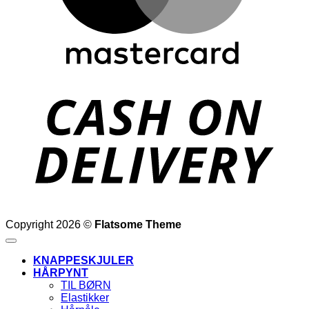
D
Copyright 2026 ©
Flatsome Theme
KNAPPESKJULER
HÅRPYNT
TIL BØRN
Elastikker