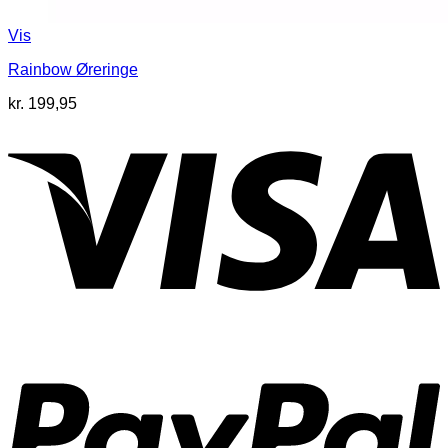
Vis
Rainbow Øreringe
kr.
199,95
V
P