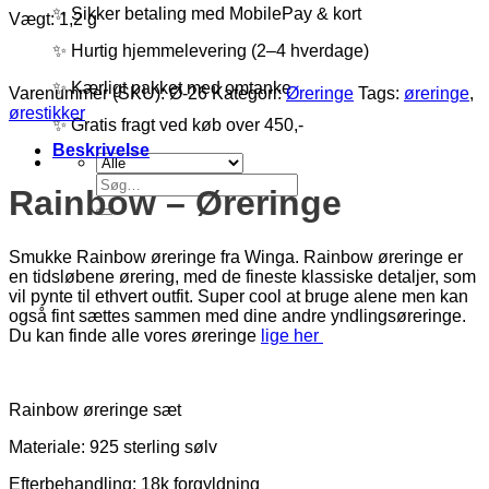
✨ Sikker betaling med MobilePay & kort
Vægt: 1,2 g
✨ Hurtig hjemmelevering (2–4 hverdage)
✨ Kærligt pakket med omtanke
Varenummer (SKU):
Ø-26
Kategori:
Øreringe
Tags:
øreringe
,
ørestikker
✨ Gratis fragt ved køb over 450,-
Beskrivelse
Søg
Rainbow – Øreringe
efter:
Smukke Rainbow øreringe fra Winga. Rainbow øreringe er
en tidsløbene ørering, med de fineste klassiske detaljer, som
vil pynte til ethvert outfit. Super cool at bruge alene men kan
også fint sættes sammen med dine andre yndlingsøreringe.
Du kan finde alle vores øreringe
lige her
Rainbow øreringe sæt
Materiale: 925 sterling sølv
Efterbehandling: 18k forgyldning