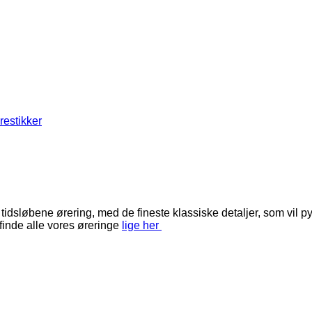
restikker
løbene ørering, med de fineste klassiske detaljer, som vil pynt
inde alle vores øreringe
lige her