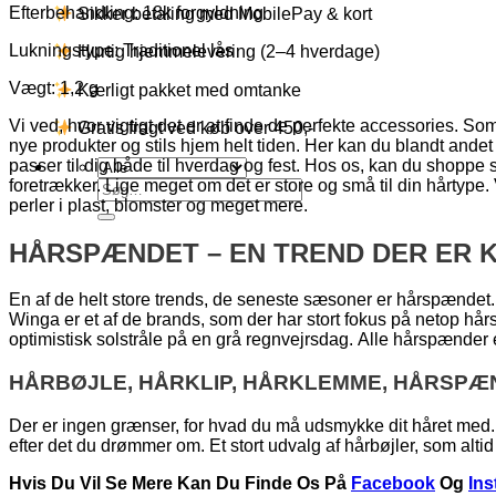
Efterbehandling: 18k forgyldning
Sikker betaling med MobilePay & kort
Lukningstype: Traditionel lås
Hurtig hjemmelevering (2–4 hverdage)
Vægt: 1,2 g
Kærligt pakket med omtanke
Vi ved, hvor vigtigt det er at finde de perfekte accessories. Som p
Gratis fragt ved køb over 450,-
nye produkter og stils hjem helt tiden. Her kan du blandt andet
passer til dig både til hverdag og fest. Hos os, kan du shopp
foretrækker. Lige meget om det er store og små til din hårtyp
Søg
perler i plast, blomster og meget mere.
efter:
HÅRSPÆNDET – EN TREND DER ER K
En af de helt store trends, de seneste sæsoner er hårspændet.
Winga er et af de brands, som der har stort fokus på netop hå
optimistisk solstråle på en grå regnvejrsdag. Alle hårspænder
HÅRBØJLE, HÅRKLIP, HÅRKLEMME, HÅRSPÆ
Der er ingen grænser, for hvad du må udsmykke dit håret med. 
efter det du drømmer om. Et stort udvalg af hårbøjler, som altid 
Hvis Du Vil Se Mere Kan Du Finde Os På
Facebook
Og
In