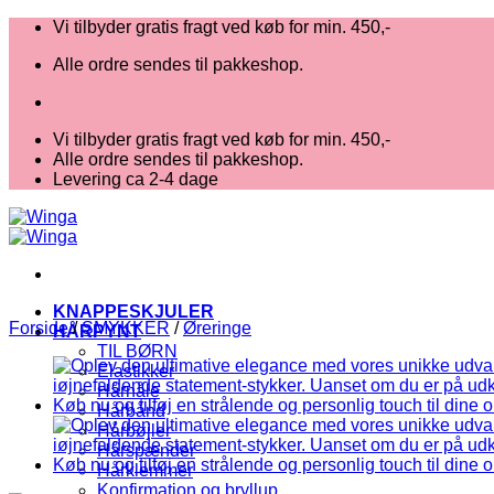
Fortsæt
Vi tilbyder gratis fragt ved køb for min. 450,-
til
Alle ordre sendes til pakkeshop.
indhold
Vi tilbyder gratis fragt ved køb for min. 450,-
Alle ordre sendes til pakkeshop.
Levering ca 2-4 dage
KNAPPESKJULER
Forside
/
SMYKKER
/
Øreringe
HÅRPYNT
TIL BØRN
Elastikker
Hårnåle
Hårbånd
Hårbøjler
Hårspænder
Hårklemmer
Konfirmation og bryllup