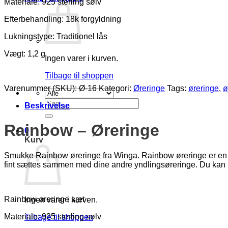
Materiale: 925 sterling sølv
Efterbehandling: 18k forgyldning
Lukningstype: Traditionel lås
Vægt: 1,2 g
Ingen varer i kurven.
Tilbage til shoppen
Varenummer (SKU):
Ø-16
Kategori:
Øreringe
Tags:
øreringe
,
ø
Søg
Beskrivelse
efter:
Rainbow – Øreringe
0
Kurv
Smukke Rainbow øreringe fra Winga. Rainbow øreringe er en tids
fint sættes sammen med dine andre yndlingsøreringe. Du kan f
Rainbow øreringe sæt
Ingen varer i kurven.
Materiale: 925 sterling sølv
Tilbage til shoppen