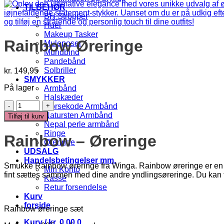
TILBEHØR
BH Stropper
Huer
Makeup Tasker
Rainbow Øreringe
Muleposer
Mundbind
Pandebånd
Solbriller
kr.
149,95
SMYKKER
På lager
Armbånd
Halskæder
Rainbow
Morsekode Armbånd
Øreringe
Natursten Armbånd
Tilføj til kurv
antal
Nepal perle armbånd
Ringe
Rainbow – Øreringe
Øreringe
UDSALG
Handelsbetingelser mm.
Smukke Rainbow øreringe fra Winga. Rainbow øreringe er en tids
Min Konto
fint sættes sammen med dine andre yndlingsøreringe. Du kan f
Kasse
Retur forsendelse
Kurv
forside
Rainbow øreringe sæt
Kurv /
kr.
0,00
0