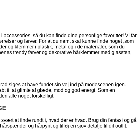
t i accessories, så du kan finde dine personlige favoritter! Vi får
ørrelser og farver. For at du nemt skal kunne finde noget ,som
er og klemmer i plastik, metal og i de materialer, som du
sonenes trendy farver og dekorative hårklemmer med glassten,
grad siges at have fundet sin vej ind på modescenen igen.
bt til at glimte af glæde, mod og god energi. Som en
n alle noget forskelligt.
GE
ært at finde rundt i, hvad der er hvad. Brug din fantasi og gå
rspænder og hårpynt og tilføj en sjov detalje til dit outfit.