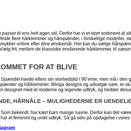
asser til ens helt egen stil. Derfor har vi et stort sortiment af al
 finde flere hårklemmer og hårspænder, i forskellige modeller, st
e smykker online efter dine ønskemål. Her kan du vælge hårspænd
e. Vælg frit, mellem de klassiske ensfarvede hårklemmer, til sæ
OMMET FOR AT BLIVE
 Spændet havde ellers sin storhedstid i 90’erne, men må i den 
rspænder og hårklemmer. Winga designs og udvalgte vare, er ska
 er designet med et moderne og legende udtryk, og hedder desude
NDE, HÅRNÅLE – MULIGHEDERNE ER UENDELI
Som bekendt, har kært barn mange navne. Derfor kan det være sv
har et feminint og unikt udtryk. Så gå selv på opdagelse i vores hå
stagram