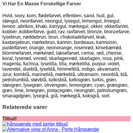
Vi Har En Masse Forskellige Farver
Hvid, ivory, korn, flødefarvet, elfenben, sand, hud, gul,
støvgul, neonfarvet, neongul, lysegul, lemongul, limegul,
lemon ,abrikos, khaki, karrygul, mørkegul, okker, okkerfarvet,
kobber ,kobberfarve, guld, rav, ravfarvet, bronze, bronzefarve,
lysebrun, nøddebrun, brun, chokoladefarvet, teak,
kastanjebrun, mørkebrun, karmin, bordeaux, karmoisin,
pastelfarver, orange, neonorange, rosenrød, kirsebærrød,
blommefarvet, mørkerød, laksefarvet, cerise, rød, cherise,
koral, lyserød, vinrød, skarlagenrød, skarlagen, rosa, pink,
magenta, fuchsia, lyselilla, lilla, mørkelilla, purpur, violet,
lavendel, dueblå, lyseblå, himmelblå, indigo, akvamarin,
azur, kornblå, marineblå, mørkeblå, ultramarin, neonblå, blå,
petroliumblå, støvblå, turkisblå, turkisgrøn, turkis, grøn,
støvgrøn, lysegrøn, olivengrøn, lemongrøn, cyan, græsgrøn,
grøn, lime, limegrøn, pistacegrøn, neongrøn, petroliumgrøn,
smaragdgrøn, lysegrå, grå, mørkegrå, koksgrå, sort.
Relaterede varer
Tilbud!