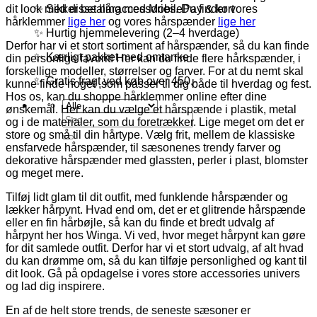
✨ Sikker betaling med MobilePay & kort
dit look med disse håraccessories. Du finder vores
hårklemmer
lige her
og vores hårspænder
lige her
✨ Hurtig hjemmelevering (2–4 hverdage)
Derfor har vi et stort sortiment af hårspænder, så du kan finde
✨ Kærligt pakket med omtanke
din personlige favorit! Her kan du finde flere hårkspænder, i
forskellige modeller, størrelser og farver. For at du nemt skal
✨ Gratis fragt ved køb over 450,-
kunne finde noget ,som passer til dig både til hverdag og fest.
Hos os, kan du shoppe hårklemmer online efter dine
ønskemål. Her kan du vælge et hårspænde i plastik, metal
Søg
og i de materialer, som du foretrækker. Lige meget om det er
efter:
store og små til din hårtype. Vælg frit, mellem de klassiske
ensfarvede hårspænder, til sæsonenes trendy farver og
dekorative hårspænder med glassten, perler i plast, blomster
og meget mere.
Tilføj lidt glam til dit outfit, med funklende hårspænder og
lækker hårpynt. Hvad end om, det er et glitrende hårspænde
eller en fin hårbøjle, så kan du finde et bredt udvalg af
hårpynt her hos Winga. Vi ved, hvor meget hårpynt kan gøre
for dit samlede outfit. Derfor har vi et stort udvalg, af alt hvad
du kan drømme om, så du kan tilføje personlighed og kant til
dit look. Gå på opdagelse i vores store accessories univers
og lad dig inspirere.
En af de helt store trends, de seneste sæsoner er