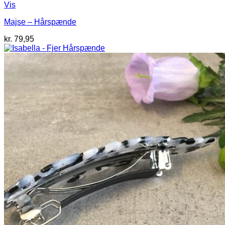
Vis
Majse – Hårspænde
kr.
79,95