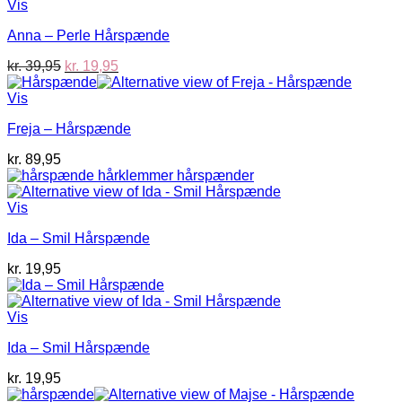
Vis
Anna – Perle Hårspænde
Den
Den
kr.
39,95
kr.
19,95
oprindelige
aktuelle
pris
pris
Vis
var:
er:
Freja – Hårspænde
kr. 39,95.
kr. 19,95.
kr.
89,95
Vis
Ida – Smil Hårspænde
kr.
19,95
Vis
Ida – Smil Hårspænde
kr.
19,95