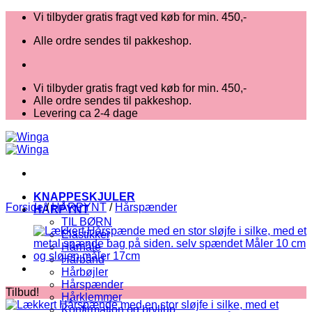
Fortsæt
Vi tilbyder gratis fragt ved køb for min. 450,-
til
Alle ordre sendes til pakkeshop.
indhold
Vi tilbyder gratis fragt ved køb for min. 450,-
Alle ordre sendes til pakkeshop.
Levering ca 2-4 dage
KNAPPESKJULER
Forside
/
HÅRPYNT
/
Hårspænder
HÅRPYNT
TIL BØRN
Elastikker
Hårnåle
Hårbånd
Hårbøjler
Hårspænder
Tilbud!
Hårklemmer
Konfirmation og bryllup