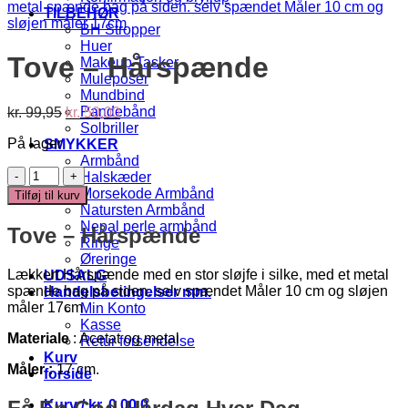
TILBEHØR
BH Stropper
Huer
Tove – Hårspænde
Makeup Tasker
Muleposer
Mundbind
Den
Den
Pandebånd
kr.
99,95
kr.
50,00
oprindelige
aktuelle
Solbriller
På lager
pris
pris
SMYKKER
var:
er:
Armbånd
Tove
kr. 99,95.
kr. 50,00.
Halskæder
-
Morsekode Armbånd
Tilføj til kurv
Hårspænde
Natursten Armbånd
antal
Nepal perle armbånd
Tove – Hårspænde
Ringe
Øreringe
Lækkert Hårspænde med en stor sløjfe i silke, med et metal
UDSALG
spænde bag på siden. selv spændet Måler 10 cm og sløjen
Handelsbetingelser mm.
måler 17cm
Min Konto
Kasse
Materiale
: Acetat og metal
Retur forsendelse
Kurv
Måler :
17 cm.
forside
Kurv /
kr.
0,00
0