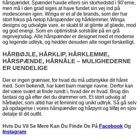
hårspændet. Spændet havde ellers sin storhedstid i 90’erne,
men må i den grad siges at have fundet sin vej ind på
modescenen igen. Winga er et af de brands, som der har
stort fokus på netop hårspænder og hårklemmer. Winga
designs og udvalgte vare, er skabt til at glimte af glæde, mod
og god energi. Som en optimistisk solstråle på en grå
regnvejrsdag. Alle hårspænder er designet med et moderne
og legende udtryk, og hedder desuden alle noget forskelligt.
HÅRBØJLE, HÅRKLIP, HÅRKLEMME,
HÅRSPÆNDE, HÅRNÅLE – MULIGHEDERNE
ER UENDELIGE
Der er ingen grænser, for hvad du må udsmykke dit håret
med. Som bekendt, har kært barn mange navne. Derfor kan
det være svært at finde rundt i, hvad der er hvad. Brug din
fantasi og gå efter det du drømmer om. Et stort udvalg af
hårbøjler, som altid har et feminint og unikt udtryk. Så gå selv
på opdagelse i vores hårspænder og hårpynt og tilføj en sjov
detalje til dit outfit.
Hvis Du Vil Se Mere Kan Du Finde Os På
Facebook
Og
Instagram