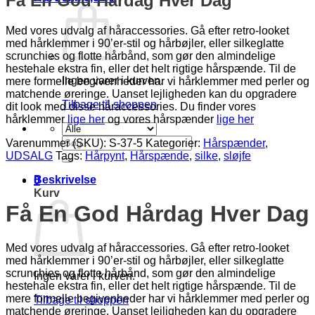
Få En God Hårdag Hver Dag
Med vores udvalg af håraccessories. Gå efter retro-looket
med hårklemmer i 90’er-stil og hårbøjler, eller silkeglatte
scrunchies og flotte hårbånd, som gør den almindelige
hestehale ekstra fin, eller det helt rigtige hårspænde. Til de
Ingen varer i kurven.
mere formelle begivenheder har vi hårklemmer med perler og
matchende øreringe. Uanset lejligheden kan du opgradere
Tilbage til shoppen
dit look med disse håraccessories. Du finder vores
hårklemmer
lige her
og vores hårspænder
lige her
Søg
Varenummer (SKU):
S-37-5
Kategorier:
Hårspænder
,
efter:
UDSALG
Tags:
Hårpynt
,
Hårspænde
,
silke
,
sløjfe
Beskrivelse
0
Kurv
Få En God Hårdag Hver Dag
Med vores udvalg af håraccessories. Gå efter retro-looket
med hårklemmer i 90’er-stil og hårbøjler, eller silkeglatte
scrunchies og flotte hårbånd, som gør den almindelige
Ingen varer i kurven.
hestehale ekstra fin, eller det helt rigtige hårspænde. Til de
mere formelle begivenheder har vi hårklemmer med perler og
Tilbage til shoppen
matchende øreringe. Uanset lejligheden kan du opgradere