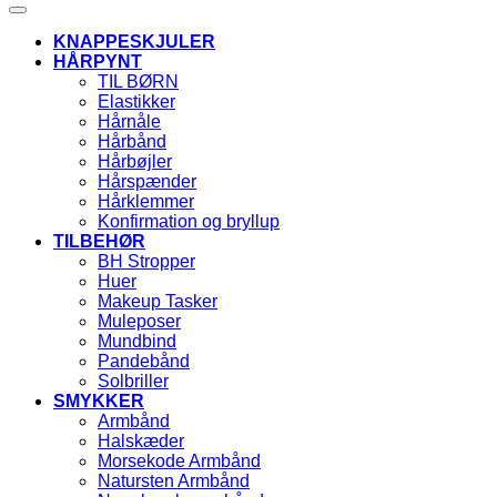
KNAPPESKJULER
HÅRPYNT
TIL BØRN
Elastikker
Hårnåle
Hårbånd
Hårbøjler
Hårspænder
Hårklemmer
Konfirmation og bryllup
TILBEHØR
BH Stropper
Huer
Makeup Tasker
Muleposer
Mundbind
Pandebånd
Solbriller
SMYKKER
Armbånd
Halskæder
Morsekode Armbånd
Natursten Armbånd