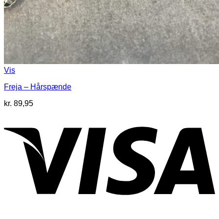
Vis
Freja – Hårspænde
kr.
89,95
V