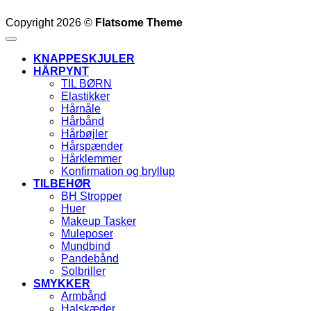
Copyright 2026 ©
Flatsome Theme
KNAPPESKJULER
HÅRPYNT
TIL BØRN
Elastikker
Hårnåle
Hårbånd
Hårbøjler
Hårspænder
Hårklemmer
Konfirmation og bryllup
TILBEHØR
BH Stropper
Huer
Makeup Tasker
Muleposer
Mundbind
Pandebånd
Solbriller
SMYKKER
Armbånd
Halskæder