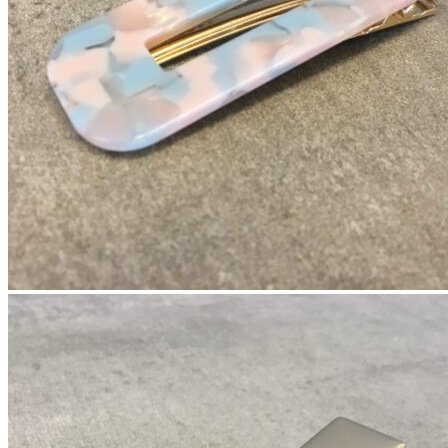
✨ Sikker betaling med MobilePay & kort
✨ Hurtig hjemmelevering (2–4 hverdage)
✨ Kærligt pakket med omtanke
✨ Gratis fragt ved køb over 450,-
Søg
efter: