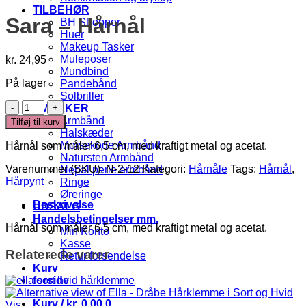
TILBEHØR
Sara – Hårnål
BH Stropper
Huer
Makeup Tasker
Muleposer
kr.
24,95
Mundbind
På lager
Pandebånd
Solbriller
Sara
SMYKKER
-
Armbånd
Tilføj til kurv
Hårnål
Halskæder
antal
Morsekode Armbånd
Hårnål som måler 6,5 cm, med kraftigt metal og acetat.
Natursten Armbånd
Varenummer (SKU):
N-2-12
Kategori:
Hårnåle
Tags:
Hårnål
,
Nepal perle armbånd
Hårpynt
Ringe
Øreringe
Beskrivelse
UDSALG
Handelsbetingelser mm.
Hårnål som måler 6,5 cm, med kraftigt metal og acetat.
Min Konto
Kasse
Relaterede varer
Retur forsendelse
Kurv
forside
Kurv /
kr.
0,00
0
Vis