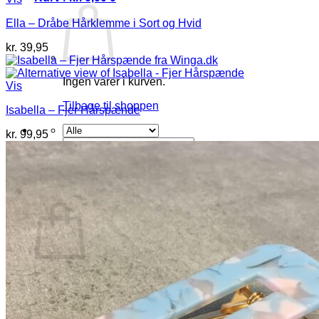
Ella – Dråbe Hårklemme i Sort og Hvid
kr.
39,95
Ingen varer i kurven.
Vis
Tilbage til shoppen
Isabella – Fjer Hårspænde
kr.
99,95
Søg
efter:
0
Kurv
Ingen varer i kurven.
Tilbage til shoppen