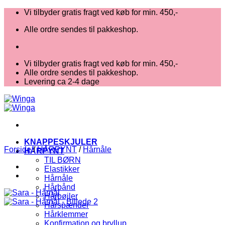
Fortsæt
Vi tilbyder gratis fragt ved køb for min. 450,-
til
Alle ordre sendes til pakkeshop.
indhold
Vi tilbyder gratis fragt ved køb for min. 450,-
Alle ordre sendes til pakkeshop.
Levering ca 2-4 dage
KNAPPESKJULER
Forside
/
HÅRPYNT
/
Hårnåle
HÅRPYNT
TIL BØRN
Elastikker
Hårnåle
Hårbånd
Hårbøjler
Hårspænder
Hårklemmer
Konfirmation og bryllup