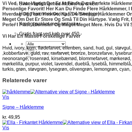
Vi Ved, Hvor Vigtigt Det Er At Finde Den Perfekte Hårkle
✨ Sikker betaling med MobilePay & kort
Personlige Favorit! Her Kan Du Finde Flere Hårklemmer, I 
✨ Hurtig hjemmelevering (2–4 hverdage)
Hverdag Og Fest. Hos Os, Kan Du Shoppe Hårklemmer Onlin
Meget Om Det Er Store Og Små Til Din Hårtype. Vælg Frit
✨ Kærligt pakket med omtanke
Perler I Plast, Blomster Og Meget Meget Mere. Hvis Du Vi
✨ Gratis fragt ved køb over 450,-
Vi Har En Masse Forskellige Farver
Hvid, ivory, korn, flødefarvet, elfenben, sand, hud, gul, støvgu
Søg
,kobberfarve, guld, rav, ravfarvet, bronze, bronzefarve, lyseb
efter:
neonorange, rosenrød, kirsebærrød, blommefarvet, mørkerød, lakse
mørkelilla, purpur, violet, lavendel, dueblå, lyseblå, himmelblå
turkis, grøn, støvgrøn, lysegrøn, olivengrøn, lemongrøn, cyan
Relaterede varer
Vis
Signe – Hårklemme
kr.
49,95
Vis