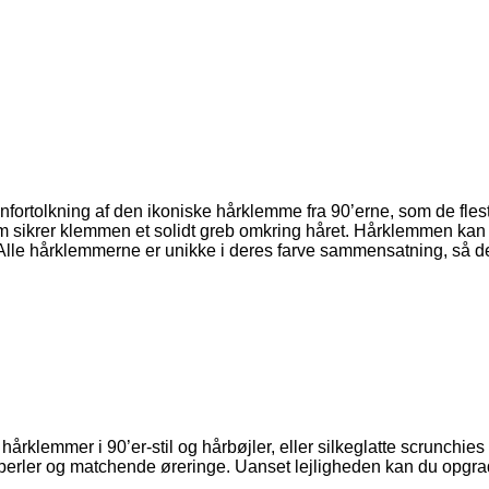
ortolkning af den ikoniske hårklemme fra 90’erne, som de fleste
 sikrer klemmen et solidt greb omkring håret. Hårklemmen kan s
e. Alle hårklemmerne er unikke i deres farve sammensatning, så d
årklemmer i 90’er-stil og hårbøjler, eller silkeglatte scrunchie
 perler og matchende øreringe. Uanset lejligheden kan du opgra