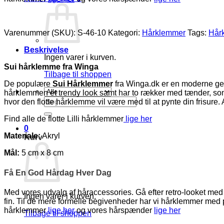
Varenummer (SKU):
S-46-10
Kategori:
Hårklemmer
Tags:
Hår
Beskrivelse
Ingen varer i kurven.
Sui hårklemme fra Winga
Tilbage til shoppen
De populære
Sui Hårklemmer
fra Winga.dk er en moderne genf
hårklemmen et trendy look samt har to rækker med tænder, som
Søg
hvor den flotte hårklemme vil være med til at pynte din frisur
efter:
Find alle de flotte Lilli hårklemmer
lige her
0
Materiale:
Akryl
Kurv
Mål:
5 cm x 8 cm
Få En God Hårdag Hver Dag
Med vores udvalg af håraccessories. Gå efter retro-looket med h
Ingen varer i kurven.
fin. Til de mere formelle begivenheder har vi hårklemmer med
hårklemmer
lige her
og vores hårspænder
lige her
Tilbage til shoppen