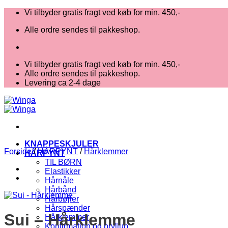
Fortsæt
Vi tilbyder gratis fragt ved køb for min. 450,-
til
Alle ordre sendes til pakkeshop.
indhold
Vi tilbyder gratis fragt ved køb for min. 450,-
Alle ordre sendes til pakkeshop.
Levering ca 2-4 dage
KNAPPESKJULER
Forside
/
HÅRPYNT
/
Hårklemmer
HÅRPYNT
TIL BØRN
Elastikker
Hårnåle
Hårbånd
Hårbøjler
Hårspænder
Sui – Hårklemme
Hårklemmer
Konfirmation og bryllup