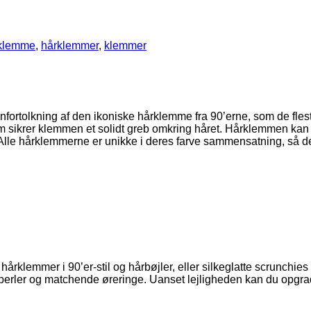
klemme
,
hårklemmer
,
klemmer
ortolkning af den ikoniske hårklemme fra 90’erne, som de fleste
 sikrer klemmen et solidt greb omkring håret. Hårklemmen kan s
e. Alle hårklemmerne er unikke i deres farve sammensatning, så d
årklemmer i 90’er-stil og hårbøjler, eller silkeglatte scrunchie
 perler og matchende øreringe. Uanset lejligheden kan du opgra