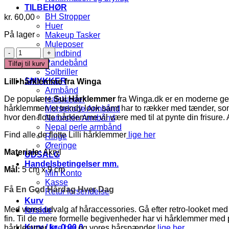
TILBEHØR
BH Stropper
kr.
60,00
Huer
På lager
Makeup Tasker
Muleposer
Sui
Mundbind
-
Pandebånd
Tilføj til kurv
Hårklemme
Solbriller
antal
SMYKKER
Lilli hårklemme fra Winga
Armbånd
De populære
Sui Hårklemmer
fra Winga.dk er en moderne genf
Halskæder
hårklemmen et trendy look samt har to rækker med tænder, som
Morsekode Armbånd
hvor den flotte hårklemme vil være med til at pynte din frisur
Natursten Armbånd
Nepal perle armbånd
Find alle de flotte Lilli hårklemmer
lige her
Ringe
Øreringe
Materiale:
Akryl
UDSALG
Handelsbetingelser mm.
Mål:
5 cm x 9 cm
Min Konto
Kasse
Få En God Hårdag Hver Dag
Retur forsendelse
Kurv
Med vores udvalg af håraccessories. Gå efter retro-looket med h
forside
fin. Til de mere formelle begivenheder har vi hårklemmer med
Kurv /
kr.
0,00
0
hårklemmer
lige her
og vores hårspænder
lige her