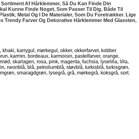
rt Sortiment Af Hårklemmer, Så Du Kan Finde Din
Skal Kunne Finde Noget, Som Passer Til Dig, Både Til
stik, Metal Og I De Materialer, Som Du Foretrækker. Lige
es Trendy Farver Og Dekorative Hårklemmer Med Glassten,
, khaki, karrygul, mørkegul, okker, okkerfarvet, kobber
brun, karmin, bordeaux, karmoisin, pastelfarver, orange,
d, skarlagen, rosa, pink, magenta, fuchsia, lyselilla, lilla,
n, neonblå, blå, petroliumblå, støvblå, turkisblå, turkisgrøn,
umgrøn, smaragdgrøn, lysegrå, grå, mørkegrå, koksgrå, sort.