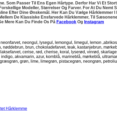
mme. Som Passer Til Ens Egen Hårtype. Derfor Har Vi Et Sto
Forskellige Modeller, Størrelser Og Farver. For At Du Nemt 
e Efter Dine Ønskemål. Her Kan Du Vælge Hårklemmer I Pla
, Mellem De Klassiske Ensfarvede Hårklemmer, Til Sæsonen
l Se Mere Kan Du Finde Os På
Facebook
Og
Instagram
l, neonfarvet, neongul, lysegul, lemongul, limegul, lemon ,abrikos
run, nøddebrun, brun, chokoladefarvet, teak, kastanjebrun, mørke
farvet, cerise, rød, cherise, koral, lyserød, vinrød, skarlagenrø
, indigo, akvamarin, azur, kornblå, marineblå, mørkeblå, ultramari
, græsgrøn, grøn, lime, limegrøn, pistacegrøn, neongrøn, petroli