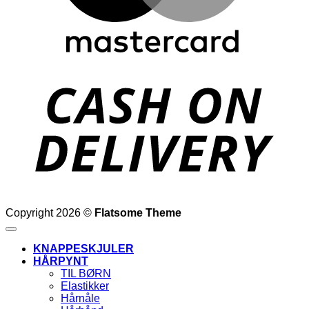
D
Copyright 2026 ©
Flatsome Theme
KNAPPESKJULER
HÅRPYNT
TIL BØRN
Elastikker
Hårnåle