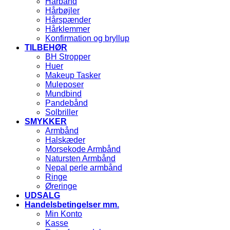
Hårbånd
Hårbøjler
Hårspænder
Hårklemmer
Konfirmation og bryllup
TILBEHØR
BH Stropper
Huer
Makeup Tasker
Muleposer
Mundbind
Pandebånd
Solbriller
SMYKKER
Armbånd
Halskæder
Morsekode Armbånd
Natursten Armbånd
Nepal perle armbånd
Ringe
Øreringe
UDSALG
Handelsbetingelser mm.
Min Konto
Kasse