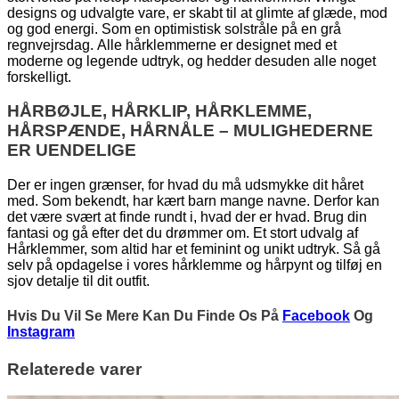
designs og udvalgte vare, er skabt til at glimte af glæde, mod
og god energi. Som en optimistisk solstråle på en grå
regnvejrsdag. Alle hårklemmerne er designet med et
moderne og legende udtryk, og hedder desuden alle noget
forskelligt.
HÅRBØJLE, HÅRKLIP, HÅRKLEMME,
HÅRSPÆNDE, HÅRNÅLE – MULIGHEDERNE
ER UENDELIGE
Der er ingen grænser, for hvad du må udsmykke dit håret
med. Som bekendt, har kært barn mange navne. Derfor kan
det være svært at finde rundt i, hvad der er hvad. Brug din
fantasi og gå efter det du drømmer om. Et stort udvalg af
Hårklemmer, som altid har et feminint og unikt udtryk. Så gå
selv på opdagelse i vores hårklemme og hårpynt og tilføj en
sjov detalje til dit outfit.
Hvis Du Vil Se Mere Kan Du Finde Os På
Facebook
Og
Instagram
Relaterede varer