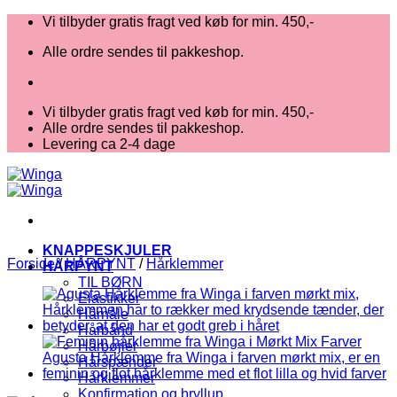
Fortsæt
Vi tilbyder gratis fragt ved køb for min. 450,-
til
Alle ordre sendes til pakkeshop.
indhold
Vi tilbyder gratis fragt ved køb for min. 450,-
Alle ordre sendes til pakkeshop.
Levering ca 2-4 dage
KNAPPESKJULER
Forside
/
HÅRPYNT
/
Hårklemmer
HÅRPYNT
TIL BØRN
Elastikker
Hårnåle
Hårbånd
Hårbøjler
Hårspænder
Hårklemmer
Konfirmation og bryllup