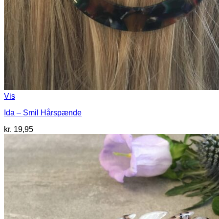
Vis
Ida – Smil Hårspænde
kr.
19,95