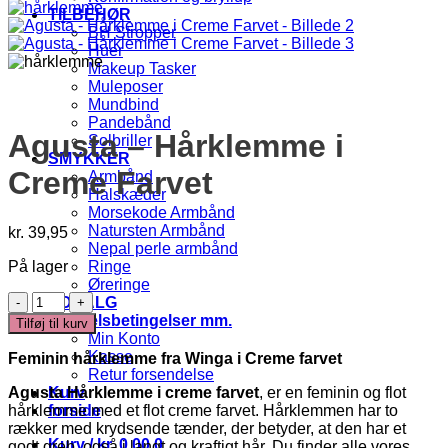
TILBEHØR
BH Stropper
Huer
Makeup Tasker
Muleposer
Mundbind
Pandebånd
Agusta – Hårklemme i
Solbriller
SMYKKER
Creme Farvet
Armbånd
Halskæder
Morsekode Armbånd
Natursten Armbånd
kr.
39,95
Nepal perle armbånd
På lager
Ringe
Øreringe
Agusta
UDSALG
-
Handelsbetingelser mm.
Tilføj til kurv
Hårklemme
Min Konto
i
Kasse
Feminin hårklemme fra Winga i Creme farvet
Creme
Retur forsendelse
Farvet
Agusta Hårklemme i creme farvet
, er en feminin og flot
Kurv
antal
hårklemme med et flot creme farvet. Hårklemmen har to
forside
rækker med krydsende tænder, der betyder, at den har et
Kurv /
kr.
0,00
0
godt greb, også i langt og kraftigt hår. Du finder alle vores