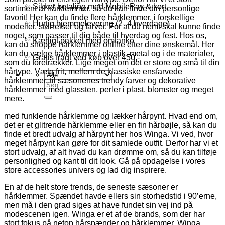
✨ Sikker betaling med MobilePay & kort
sortiment af hårklemmer, så du kan finde din personlige
favorit! Her kan du finde flere hårklemmer, i forskellige
✨ Hurtig hjemmelevering (2–4 hverdage)
modeller, størrelser og farver. For at du nemt skal kunne finde
noget, som passer til dig både til hverdag og fest. Hos os,
✨ Kærligt pakket med omtanke
kan du shoppe hårklemmer online efter dine ønskemål. Her
kan du vælge hårklemmer i plastik, metal og i de materialer,
✨ Gratis fragt ved køb over 450,-
som du foretrækker. Lige meget om det er store og små til din
hårtype. Vælg frit, mellem de klassiske ensfarvede
hårklemmer, til sæsonenes trendy farver og dekorative
Søg
hårklemmer med glassten, perler i plast, blomster og meget
efter:
mere.
med funklende hårklemme og lækker hårpynt. Hvad end om,
det er et glitrende hårklemme eller en fin hårbøjle, så kan du
finde et bredt udvalg af hårpynt her hos Winga. Vi ved, hvor
meget hårpynt kan gøre for dit samlede outfit. Derfor har vi et
stort udvalg, af alt hvad du kan drømme om, så du kan tilføje
personlighed og kant til dit look. Gå på opdagelse i vores
store accessories univers og lad dig inspirere.
En af de helt store trends, de seneste sæsoner er
hårklemmer. Spændet havde ellers sin storhedstid i 90’erne,
men må i den grad siges at have fundet sin vej ind på
modescenen igen. Winga er et af de brands, som der har
stort fokus på netop hårspænder og hårklemmer. Winga