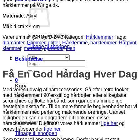
hårklemmer på Winga.dk.
Materiale:
Akryl
Mål:
4 cm x 4 cm
Ingen varer i kurven.
Varenummer (SKU):
S-24-3
Kategori:
Hårklemmer
Tags:
diamanter
,
Glimmer
,
glitter
,
Hårklemme
,
hårklemmer
,
Hårpynt
,
Tilbage til shoppen
klemmer
,
mønster
,
spænder
,
sten
Beskrivelse
Søg
efter:
Få En God Hårdag Hver Dag
0
Kurv
Med vores udvalg af håraccessories. Gå efter retro-looket
med hårklemmer i 90’er-stil og hårbøjler, eller silkeglatte
scrunchies og flotte hårbånd, som gør den almindelige
hestehale ekstra fin. Til de mere formelle begivenheder har vi
hårklemmer med perler og matchende øreringe. Uanset
lejligheden kan du opgradere dit look med disse
Ingen varer i kurven.
håraccessories. Du finder vores hårklemmer
lige her
og
vores hårspænder
lige her
Tilbage til shoppen
Som passer til ens egen hårtype. Derfor har vi et stort