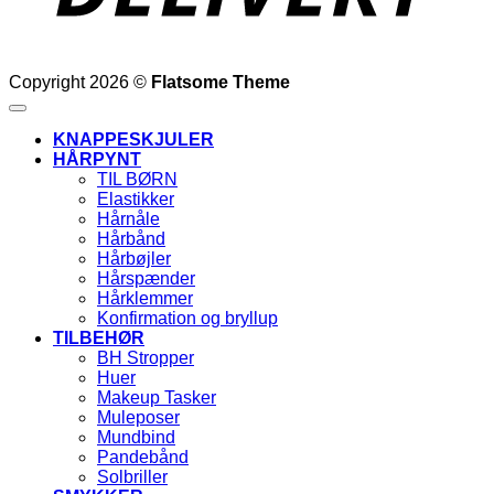
Copyright 2026 ©
Flatsome Theme
KNAPPESKJULER
HÅRPYNT
TIL BØRN
Elastikker
Hårnåle
Hårbånd
Hårbøjler
Hårspænder
Hårklemmer
Konfirmation og bryllup
TILBEHØR
BH Stropper
Huer
Makeup Tasker
Muleposer
Mundbind
Pandebånd
Solbriller