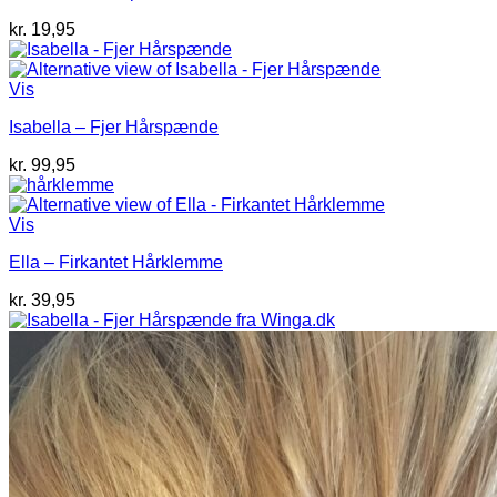
kr.
19,95
Vis
Isabella – Fjer Hårspænde
kr.
99,95
Vis
Ella – Firkantet Hårklemme
kr.
39,95