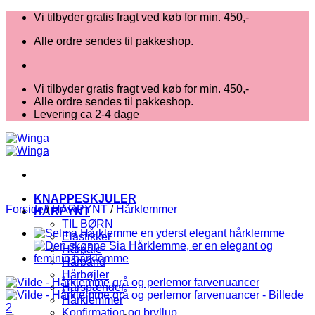
Fortsæt
Vi tilbyder gratis fragt ved køb for min. 450,-
til
Alle ordre sendes til pakkeshop.
indhold
Vi tilbyder gratis fragt ved køb for min. 450,-
Alle ordre sendes til pakkeshop.
Levering ca 2-4 dage
KNAPPESKJULER
Forside
/
HÅRPYNT
/
Hårklemmer
HÅRPYNT
TIL BØRN
Elastikker
Hårnåle
Hårbånd
Hårbøjler
Hårspænder
Hårklemmer
Konfirmation og bryllup