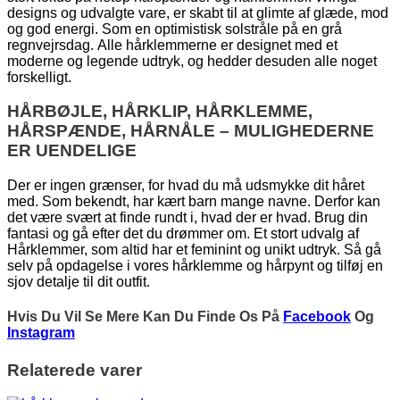
designs og udvalgte vare, er skabt til at glimte af glæde, mod
og god energi. Som en optimistisk solstråle på en grå
regnvejrsdag. Alle hårklemmerne er designet med et
moderne og legende udtryk, og hedder desuden alle noget
forskelligt.
HÅRBØJLE, HÅRKLIP, HÅRKLEMME,
HÅRSPÆNDE, HÅRNÅLE – MULIGHEDERNE
ER UENDELIGE
Der er ingen grænser, for hvad du må udsmykke dit håret
med. Som bekendt, har kært barn mange navne. Derfor kan
det være svært at finde rundt i, hvad der er hvad. Brug din
fantasi og gå efter det du drømmer om. Et stort udvalg af
Hårklemmer, som altid har et feminint og unikt udtryk. Så gå
selv på opdagelse i vores hårklemme og hårpynt og tilføj en
sjov detalje til dit outfit.
Hvis Du Vil Se Mere Kan Du Finde Os På
Facebook
Og
Instagram
Relaterede varer