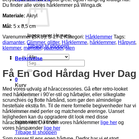
Du finder alle vores hårklemmer på Winga.dk
Materiale:
Akryl
Mål:
5 x 8,5 cm
Ingen varer i kurven.
Varenummer (SKU):
S-27-2
Kategori:
Hårklemmer
Tags:
diamanter
,
Glimmer
,
glitter
,
Hårklemme
,
hårklemmer
,
Hårpynt
,
Tilbage til shoppen
klemmer
,
mønster
,
spænder
,
sten
Beskrivelse
Søg
efter:
Få En God Hårdag Hver Dag
0
Kurv
Med vores udvalg af håraccessories. Gå efter retro-looket
med hårklemmer i 90’er-stil og hårbøjler, eller silkeglatte
scrunchies og flotte hårbånd, som gør den almindelige
hestehale ekstra fin. Til de mere formelle begivenheder har vi
hårklemmer med perler og matchende øreringe. Uanset
lejligheden kan du opgradere dit look med disse
Ingen varer i kurven.
håraccessories. Du finder vores hårklemmer
lige her
og
vores hårspænder
lige her
Tilbage til shoppen
Som passer til ens egen hårtype. Derfor har vi et stort