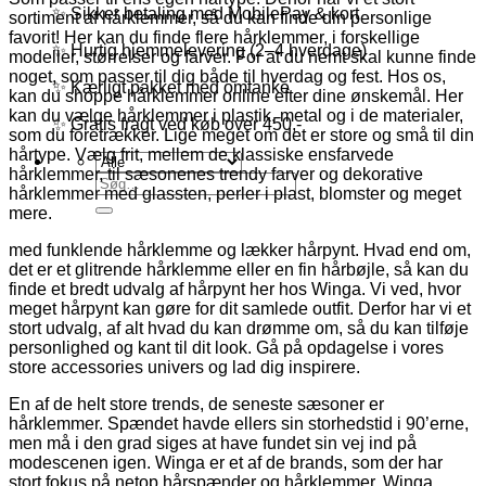
✨ Sikker betaling med MobilePay & kort
sortiment af hårklemmer, så du kan finde din personlige
favorit! Her kan du finde flere hårklemmer, i forskellige
✨ Hurtig hjemmelevering (2–4 hverdage)
modeller, størrelser og farver. For at du nemt skal kunne finde
noget, som passer til dig både til hverdag og fest. Hos os,
✨ Kærligt pakket med omtanke
kan du shoppe hårklemmer online efter dine ønskemål. Her
kan du vælge hårklemmer i plastik, metal og i de materialer,
✨ Gratis fragt ved køb over 450,-
som du foretrækker. Lige meget om det er store og små til din
hårtype. Vælg frit, mellem de klassiske ensfarvede
hårklemmer, til sæsonenes trendy farver og dekorative
Søg
hårklemmer med glassten, perler i plast, blomster og meget
efter:
mere.
med funklende hårklemme og lækker hårpynt. Hvad end om,
det er et glitrende hårklemme eller en fin hårbøjle, så kan du
finde et bredt udvalg af hårpynt her hos Winga. Vi ved, hvor
meget hårpynt kan gøre for dit samlede outfit. Derfor har vi et
stort udvalg, af alt hvad du kan drømme om, så du kan tilføje
personlighed og kant til dit look. Gå på opdagelse i vores
store accessories univers og lad dig inspirere.
En af de helt store trends, de seneste sæsoner er
hårklemmer. Spændet havde ellers sin storhedstid i 90’erne,
men må i den grad siges at have fundet sin vej ind på
modescenen igen. Winga er et af de brands, som der har
stort fokus på netop hårspænder og hårklemmer. Winga