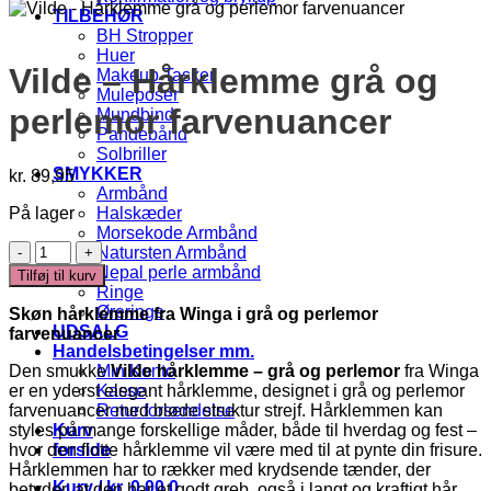
TILBEHØR
BH Stropper
Huer
Vilde – Hårklemme grå og
Makeup Tasker
Muleposer
perlemor farvenuancer
Mundbind
Pandebånd
Solbriller
SMYKKER
kr.
89,95
Armbånd
På lager
Halskæder
Morsekode Armbånd
Vilde
Natursten Armbånd
-
Nepal perle armbånd
Tilføj til kurv
Hårklemme
Ringe
grå
Øreringe
Skøn hårklemme fra Winga i grå og perlemor
og
UDSALG
farvenuancer
perlemor
Handelsbetingelser mm.
farvenuancer
Den smukke
Vilde hårklemme – grå og perlemor
fra Winga
Min Konto
antal
er en yderst elegant hårklemme, designet i grå og perlemor
Kasse
farvenuancer med bløde struktur strejf. Hårklemmen kan
Retur forsendelse
styles på mange forskellige måder, både til hverdag og fest –
Kurv
hvor den flotte hårklemme vil være med til at pynte din frisure.
forside
Hårklemmen har to rækker med krydsende tænder, der
Kurv /
kr.
0,00
0
betyder, at den har et godt greb, også i langt og kraftigt hår.