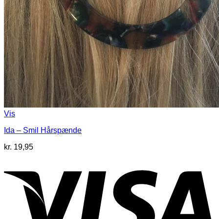
Vis
Ida – Smil Hårspænde
kr.
19,95
V